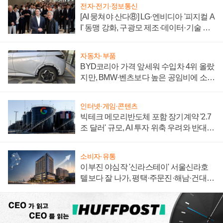
전자·전기·정보통신
[AI 뭉쳐야 산다⑧] LG·엔비디아 '피지컬 A
I' 동맹 강화, 구광모 제조·데이터·기술 결
집해 종합 로보틱스 기업으로
자동차·부품
BYD코리아 가격 앞세워 수입차 4위 올랐
지만, BMW·벤츠보다 높은 공임비에 소비
자 불만 폭발
인터넷·게임·콘텐츠
빅테크 메모리반도체 포함 장기계약 '2.7
조 달러' 규모, AI 투자 위축 우려와 반대
신호
소비자·유통
이부진 야심작 '신라스테이' 서울신라호
텔보다 잘 나가, 평택·주문진·해남·건대로
성장판 더 넓힌다