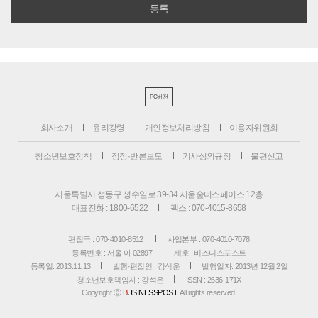
PC버전
회사소개
윤리강령
개인정보처리방침
이용자위원회
청소년보호정책
정정·반론보도
기사심의규정
불편신고
서울특별시 성동구 성수일로 39-34 서울숲더스페이스 12층
대표전화 : 1800-6522
팩스 : 070-4015-8658
편집국 : 070-4010-8512
사업본부 : 070-4010-7078
등록번호 : 서울 아 02897
제호 : 비즈니스포스트
등록일: 2013.11.13
발행·편집인 : 강석운
발행일자: 2013년 12월 2일
청소년보호책임자 : 강석운
ISSN : 2636-171X
Copyright ⓒ
B
USINESSPOST
. All rights reserved.