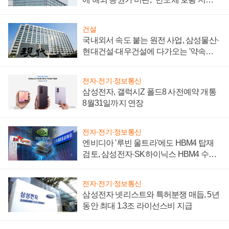
성 의문"
건설
국내외서 속도 붙는 원전 사업, 삼성물산·
현대건설·대우건설에 다가오는 '약속의
시간'
전자·전기·정보통신
삼성전자, 갤럭시Z 폴드8 사전예약 개통
8월31일까지 연장
전자·전기·정보통신
엔비디아 '루빈 울트라'에도 HBM4 탑재
검토, 삼성전자·SK하이닉스 HBM4 수율
에 주도권 갈린다
전자·전기·정보통신
삼성전자 넷리스트와 특허분쟁 매듭, 5년
동안 최대 1.3조 라이선스비 지급