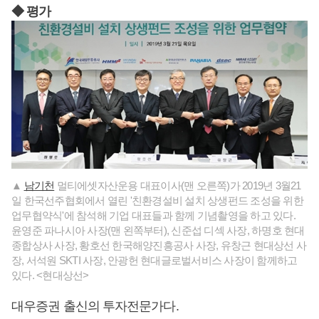
◆ 평가
▲
남기천
멀티에셋자산운용 대표이사(맨 오른쪽)가 2019년 3월21
일 한국선주협회에서 열린 '친환경설비 설치 상생펀드 조성을 위한
업무협약식'에 참석해 기업 대표들과 함께 기념촬영을 하고 있다.
윤영준 파나시아 사장(맨 왼쪽부터), 신준섭 디섹 사장, 하명호 현대
종합상사 사장, 황호선 한국해양진흥공사 사장, 유창근 현대상선 사
장, 서석원 SKTI 사장, 안광헌 현대글로벌서비스 사장이 함께하고
있다. <현대상선>
대우증권 출신의 투자전문가다.