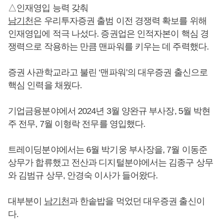
△인재영입 능력 갖춰
남기천
은 우리투자증권 출범 이전 경쟁력 확보를 위해
인재영입에 적극 나섰다. 증권업은 인적자본이 핵심 경
쟁력으로 작용하는 만큼 맨파워를 키우는 데 주력했다.
증권 사관학교라고 불린 ‘맨파워’의 대우증권 출신으로
핵심 인력을 채웠다.
기업금융분야에서 2024년 3월 양완규 부사장, 5월 박현
주 전무, 7월 이형락 전무를 영입했다.
트레이딩분야에서는 6월 박기웅 부사장을, 7월 이동준
상무가 합류했고 전산과 디지털분야에서는 김종구 상무
와 김범규 상무, 안경숙 이사가 들어왔다.
대부분이
남기천
과 한솥밥을 먹었던 대우증권 출신이
다.