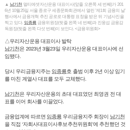
▲
남기천
멀티에셋자산운용 대표이사(앞줄 오른쪽 세 번째)가 201
6년 10월25일 서울 종로구 세종문화회관에서 열린 '제1회 금융의 날'
행사에서 금융개혁 추진 공로로 대통령 표창을 받은 뒤 기념사진을
찍고 있다.
임종룡
금융위원장(뒷줄 왼쪽 네 번째)과 진웅섭 금융감
독원장(뒷줄 왼쪽 다섯 번째)이 보인다. <금융위원회>
△우리자산운용 대표이사 발탁
남기천
은 2023년 3월23일 우리자산운용 대표이사에 선
임됐다.
당시 우리금융지주는
임종룡
호 출범 이후 2년 이상 임기
를 마친 계열사 대표를 모두 교체했다.
남기천
은 우리자산운용의 초대 대표였던 최영권 전 대
표를 이어 회사를 이끌었다.
금융업계에 따르면
임종룡
우리금융지주 회장이
남기천
을 직접 ‘자회사대표이사후보추천위원회’에 추천했던 것