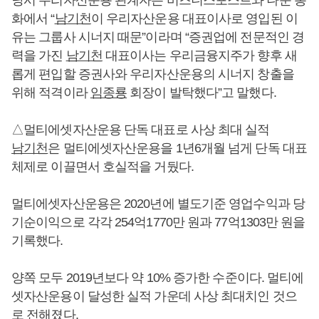
화에서 “
남기천
이 우리자산운용 대표이사로 영입된 이
유는 그룹사 시너지 때문”이라며 “증권업에 전문적인 경
력을 가진
남기천
대표이사는 우리금융지주가 향후 새
롭게 편입할 증권사와 우리자산운용의 시너지 창출을
위해 적격이라
임종룡
회장이 발탁했다”고 말했다.
△멀티에셋자산운용 단독 대표로 사상 최대 실적
남기천
은 멀티에셋자산운용을 1년6개월 넘게 단독 대표
체제로 이끌면서 호실적을 거뒀다.
멀티에셋자산운용은 2020년에 별도기준 영업수익과 당
기순이익으로 각각 254억1770만 원과 77억1303만 원을
기록했다.
양쪽 모두 2019년보다 약 10% 증가한 수준이다. 멀티에
셋자산운용이 달성한 실적 가운데 사상 최대치인 것으
로 전해졌다.