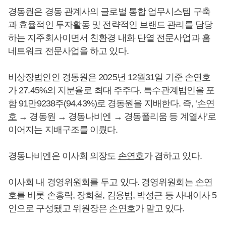
경동원은 경동 관계사의 글로벌 통합 업무시스템 구축
과 효율적인 투자활동 및 전략적인 브랜드 관리를 담당
하는 지주회사이면서 친환경 내화 단열 전문사업과 홈
네트워크 전문사업을 하고 있다.
비상장법인인 경동원은 2025년 12월31일 기준
손연호
가 27.45%의 지분율로 최대 주주다. 특수관계법인을 포
함 91만9238주(94.43%)로 경동원을 지배한다. 즉, ‘
손연
호
→ 경동원 → 경동나비엔 → 경동폴리움 등 계열사’로
이어지는 지배구조를 이뤘다.
경동나비엔은 이사회 의장도
손연호
가 겸하고 있다.
이사회 내 경영위원회를 두고 있다. 경영위원회는
손연
호
를 비롯 손흥락, 장희철, 김용범, 박성근 등 사내이사 5
인으로 구성됐고 위원장은
손연호
가 맡고 있다.