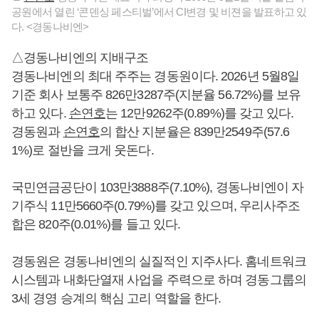
공원에서 열린 ‘콘덴싱 페스티벌’에서 CI변경 및 비젼을 발표하고 있
다. <경동나비엔>
△경동나비엔의 지배구조
경동나비엔의 최대 주주는 경동원이다. 2026년 5월8일
기준 회사 보통주 826만3287주(지분율 56.72%)를 보유
하고 있다.
손연호
는 12만9262주(0.89%)를 갖고 있다.
경동원과
손연호
의 합산 지분율은 839만2549주(57.6
1%)로 절반을 크게 웃돈다.
국민연금공단이 103만3888주(7.10%), 경동나비엔이 자
기주식 11만5660주(0.79%)를 갖고 있으며, 우리사주조
합은 820주(0.01%)를 들고 있다.
경동원은 경동나비엔의 실질적인 지주사다. 홈네트워크
시스템과 내화단열재 사업을 주력으로 하며 경동그룹의
3세 경영 승계의 핵심 고리 역할을 한다.