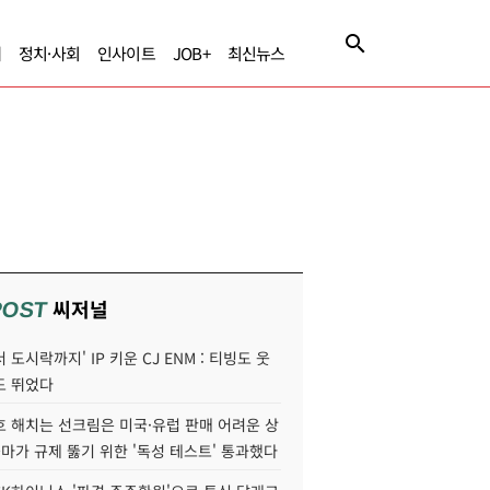
제
정치·사회
인사이트
JOB+
최신뉴스
씨저널
POST
 도시락까지' IP 키운 CJ ENM : 티빙도 웃
도 뛰었다
호 해치는 선크림은 미국·유럽 판매 어려운 상
콜마가 규제 뚫기 위한 '독성 테스트' 통과했다