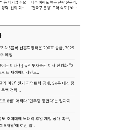
성 등 대기업 주요
내부 이해도 높은 전략 전문가,
 경력, 신뢰 회복
'전국구 은행' 도약 속도 [2026
[2026년]
년]
사
모 A-5블록 신혼희망타운 290호 공급, 2029
입주 예정
 보이는 미래③] 유진투자증권 이사 한병화 "3
로젝트 재생에너지만으..
 달러 미만' 전기 픽업트럭 공개, SK온 대신 중
 동맹 전략 ..
트 8월] 어쩌다 '민주당 망한다'는 말까지
병도 조희대에 노태악 후임 제청 공개 촉구,
석 5개월'에 여권 압..