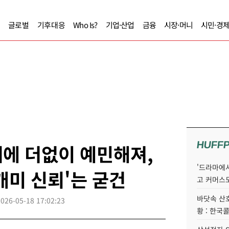
글로벌
기후대응
Who Is?
기업·산업
금융
시장·머니
시민·경
HUFF
에 더없이 예민해져,
'드라마에서
개미 신뢰'는 굳건
고 커머스
바닷속 산
2026-05-18 17:02:23
황 : 한국