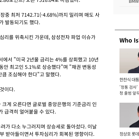
BMW
장중 최저 7142.71(-4.68%)까지 밀리며 매도 사
가 발동되기도 했다.
심리를 위축시킨 가운데, 삼성전자 파업 이슈가
Who Is
에서 "미국 2년물 금리는 4%를 상회했고 10년
 동안 최고인 5.1%로 상승했다"며 "채권 변동성
만큼 조심해야 한다"고 말했다.
한찬식 대
'정통 검사'
서관
것이다.
청 출범 앞
맡아 [2026
가 크게 오른다면 글로벌 중앙은행의 기준금리 인
 급격히 얼어붙을 수 있다.
우려가 다소 누그러지며 상승세로 돌아섰다. 이날
일부 받아들이면서 투자심리가 회복된 영향이다.
정상호 롯데