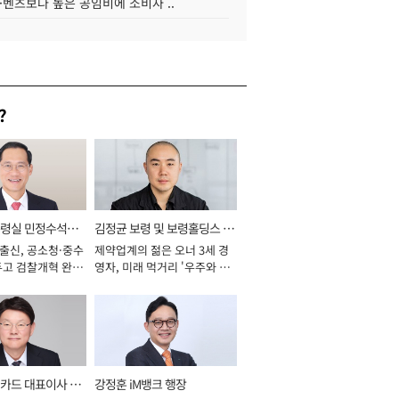
·벤츠보다 높은 공임비에 소비자 ..
?
통령실 민정수석비
김정균 보령 및 보령홀딩스 대
 출신, 공소청·중수
제약업계의 젊은 오너 3세 경
표이사 사장
두고 검찰개혁 완수
영자, 미래 먹거리 '우주와 헬
년]
스케어' 공들여 [2026년]
카드 대표이사 사
강정훈 iM뱅크 행장