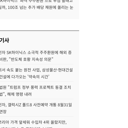
SK하이닉스 '파격 주주환원'으로 투심 달래고
까, 100조 넘는 추가 배당 재원에 쏠리는 눈
 기사
자 SK하이닉스 소극적 주주환원에 해외 증
비판, "반도체 호황 지속성 의문"
서 속도 붙는 원전 사업, 삼성물산·현대건설
건설에 다가오는 '약속의 시간'
법원 "트럼프 정부 풍력 프로젝트 동결 조치
법", 해제 명령 내려
자, 갤럭시Z 폴드8 사전예약 개통 8월31일
 연장
코리아 가격 앞세워 수입차 4위 올랐지만,