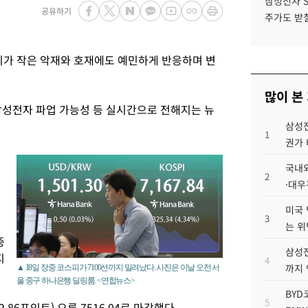
삼성전자 
공유하기
주가도 받칠
피가 작은 악재와 호재에도 예민하게 반응하며 변
많이 본
삼성전자 파업 가능성 등 실시간으로 전해지는 뉴
삼성전
1
권가 
국내외
2
·대우
미국 
3
는 위
증
삼성전
지
4
까지
▲ 18일 장중 코스피가 7100선까지 밀려났다. 사진은 이날 오전 서
울 중구 하나은행 딜링룸. <연합뉴스>
BYD
5
.86포인트) 오른 7516.04로 마감했다.