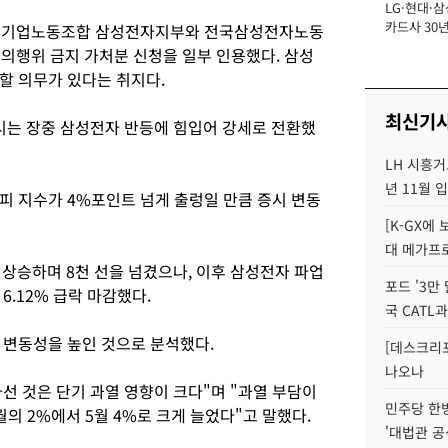
LG·현대·삼
장
카드사 30년
 초기업노동조합 삼성전자지부와 전국삼성전자노동
에 '초집중' 
쟁의행위 금지 가처분 신청을 일부 인용했다. 삼성
할 의무가 있다는 취지다.
최신기
시는 장중 삼성전자 반등에 힘입어 강세로 전환했
LH 시흥거
년 11월 
피 지수가 4%포인트 넘게 출렁일 만큼 증시 변동
[K-GX에
대 메가프
상승하며 8천 선을 넘겼으나, 이후 삼성전자 파업
포드 '3만
6.12% 급락 마감했다.
국 CATL과
 변동성을 높인 것으로 분석했다.
[데스크리포
나오나
선 것은 단기 과열 영향이 크다"며 "과열 부담이
민주당 한
의 2%에서 5월 4%로 크게 늘었다"고 말했다.
'대법관 공