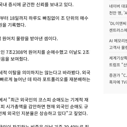
내 증시에 굳건한 신뢰를 보내고 있다.
네이버 대표
천만 명, 'A
터 18일까지 하루도 빠짐없이 조 단위의 매수
'DL이앤씨
원을 기록했다.
센트러스에
억 원어치 물량을 받아낸 셈이다.
AI 메모
고객사 물량
인 7조2308억 원어치를 순매수했고 이날도 2조
세계기상특
믿음을 보여줬다.
트럼프 "산
세적 이탈을 의미하지는 않는다고 바라봤다. 외국
증권가 "C
 빠르게 늘어난 데 따라 포트폴리오를 재분배하는
흑자에 TV
서 "최근 외국인의 코스피 순매도는 기계적 재
스피 시가총액을 감안하면 현재 외국인 순매도 규
전체 외국인 지분율은 상승하고 있다"고 짚었다.
인이 차지하는 비중은 이날 기준 39.49%로 집