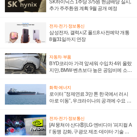
SK하이닉스 1주당 375원 현금배당 실시,
추가 주주환원 계획 9월 공개 예정
전자·전기·정보통신
삼성전자, 갤럭시Z 폴드8 사전예약 개통
8월31일까지 연장
자동차·부품
BYD코리아 가격 앞세워 수입차 4위 올랐
지만, BMW·벤츠보다 높은 공임비에 소비
자 불만 폭발
화학·에너지
로이터 "정제연료 3만 톤 한국에서 러시
아로 이동", 우크라이나의 공격에 수요 늘
어
전자·전기·정보통신
[AI 뭉쳐야 산다⑧] LG·엔비디아 '피지컬 A
I' 동맹 강화, 구광모 제조·데이터·기술 결