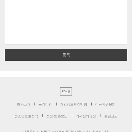
PC버전
회사소개
윤리강령
개인정보처리방침
이용자위원회
청소년보호정책
정정·반론보도
기사심의규정
불편신고