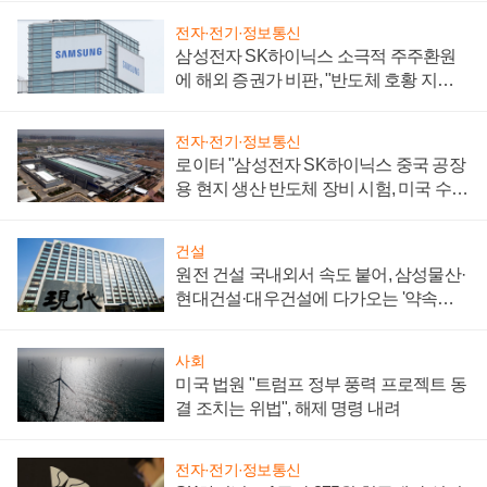
전자·전기·정보통신
삼성전자 SK하이닉스 소극적 주주환원
에 해외 증권가 비판, "반도체 호황 지속
성 의문"
전자·전기·정보통신
로이터 "삼성전자 SK하이닉스 중국 공장
용 현지 생산 반도체 장비 시험, 미국 수출
통제 대비"
건설
원전 건설 국내외서 속도 붙어, 삼성물산·
현대건설·대우건설에 다가오는 '약속의
시간'
사회
미국 법원 "트럼프 정부 풍력 프로젝트 동
결 조치는 위법", 해제 명령 내려
전자·전기·정보통신