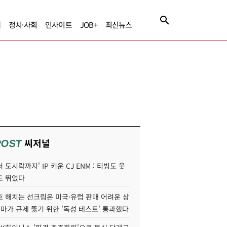
제
정치·사회
인사이트
JOB+
최신뉴스
씨저널
POST
 도시락까지' IP 키운 CJ ENM : 티빙도 웃
도 뛰었다
호 해치는 선크림은 미국·유럽 판매 어려운 상
콜마가 규제 뚫기 위한 '독성 테스트' 통과했다