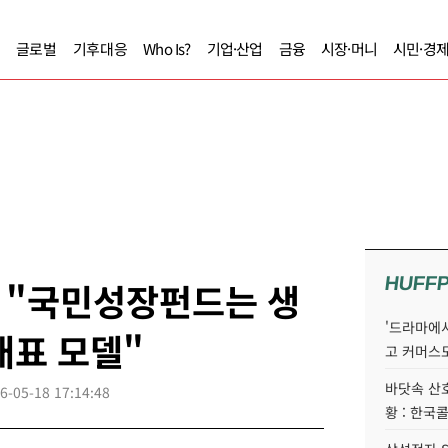
글로벌
기후대응
Who Is?
기업·산업
금융
시장·머니
시민·경
HUFF
 "국민성장펀드는 생
'드라마에서
대표 모델"
고 커머스
바닷속 산
6-05-18 17:14:48
황 : 한국