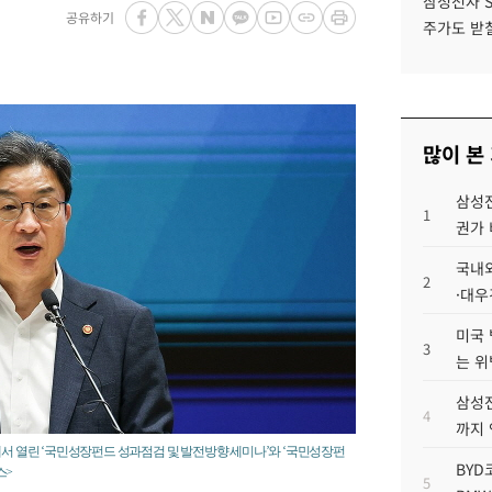
삼성전자 
공유하기
주가도 받칠
많이 본
삼성전
1
권가 
국내외
2
·대우
미국 
3
는 위
삼성전
4
까지
에서 열린 ‘국민성장펀드 성과점검 및 발전방향 세미나’와 ‘국민성장펀
BYD
스>
5