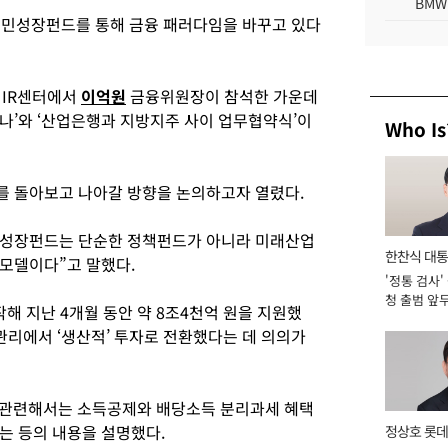
BMW
민성장펀드를 통해 금융 패러다임을 바꾸고 있다
 IR센터에서
이억원
금융위원장이 참석한 가운데
나’와 ‘산업은행과 지방지주 사이 업무협약식’이
Who Is
를 돌아보고 나아갈 방향을 논의하고자 열렸다.
성장펀드는 단순한 정책펀드가 아니라 미래산업
한찬식 대
모델이다”고 말했다.
'정통 검사'
서관
청 출범 앞
해 지난 4개월 동안 약 8조4천억 원을 지원했
맡아 [2026
 관리에서 ‘생산적’ 투자로 전환했다는 데 의의가
 관련해서는 소득공제와 배당소득 분리과세 혜택
는 등의 내용을 설명했다.
정상호 롯데