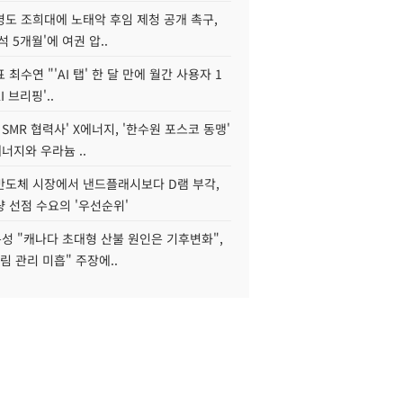
병도 조희대에 노태악 후임 제청 공개 촉구,
석 5개월'에 여권 압..
 최수연 "'AI 탭' 한 달 만에 월간 사용자 1
I 브리핑'..
 SMR 협력사' X에너지, '한수원 포스코 동맹'
너지와 우라늄 ..
리반도체 시장에서 낸드플래시보다 D램 부각,
 선점 수요의 '우선순위'
성 "캐나다 초대형 산불 원인은 기후변화",
림 관리 미흡" 주장에..