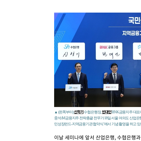
신학기
빈대인
▲ (왼쪽부터)
수협은행장,
BNK금융지주 대표
중석 iM금융지주 전략총괄 전무가 18일 서울 여의도 산업은
민성장펀드-지역금융기관 협약식’에서 기념 촬영을 하고 있다
이날 세미나에 앞서 산업은행, 수협은행과 