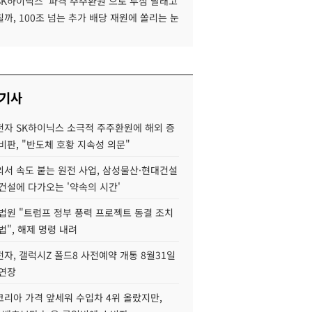
SK하이닉스 '파격 주주환원'으로 투심 달래고
까, 100조 넘는 추가 배당 재원에 쏠리는 눈
 기사
자 SK하이닉스 소극적 주주환원에 해외 증
비판, "반도체 호황 지속성 의문"
서 속도 붙는 원전 사업, 삼성물산·현대건설
건설에 다가오는 '약속의 시간'
법원 "트럼프 정부 풍력 프로젝트 동결 조치
법", 해제 명령 내려
자, 갤럭시Z 폴드8 사전예약 개통 8월31일
 연장
코리아 가격 앞세워 수입차 4위 올랐지만,