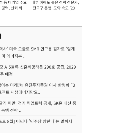
성 등 대기업 주요
내부 이해도 높은 전략 전문가,
 경력, 신뢰 회복
'전국구 은행' 도약 속도 [2026
[2026년]
년]
사
력사' 미국 오클로 SMR 연구용 원자로 '임계
 미 에너지부 ..
모 A-5블록 신혼희망타운 290호 공급, 2029
입주 예정
 보이는 미래③] 유진투자증권 이사 한병화 "3
로젝트 재생에너지만으..
 달러 미만' 전기 픽업트럭 공개, SK온 대신 중
 동맹 전략 ..
트 8월] 어쩌다 '민주당 망한다'는 말까지