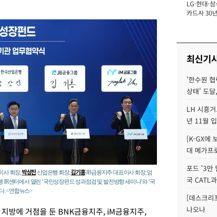
LG·현대·삼
장
카드사 30년
에 '초집중' 
최신기
'한수원 협
상태' 도달,
LH 시흥거
년 11월 
[K-GX에
대 메가프
포드 '3만
박상진
김기홍
이사 회장,
산업은행 회장,
JB금융지주 대표이사 회장, 엄
국 CATL과
행 IR센터에서 열린 ‘국민성장펀드 성과점검 및 발전방향 세미나’와 ‘국
. <연합뉴스>
[데스크리포
나오나
지방에 거점을 둔 BNK금융지주, iM금융지주,