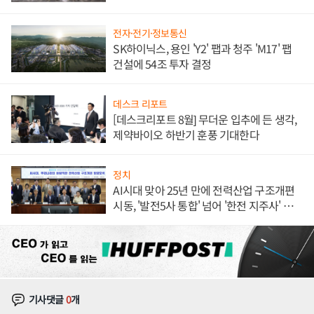
체결
전자·전기·정보통신
SK하이닉스, 용인 'Y2' 팹과 청주 'M17' 팹
건설에 54조 투자 결정
데스크 리포트
[데스크리포트 8월] 무더운 입추에 든 생각,
제약바이오 하반기 훈풍 기대한다
정치
AI시대 맞아 25년 만에 전력산업 구조개편
시동, '발전5사 통합' 넘어 '한전 지주사' 재편
론도
기사댓글
0
개