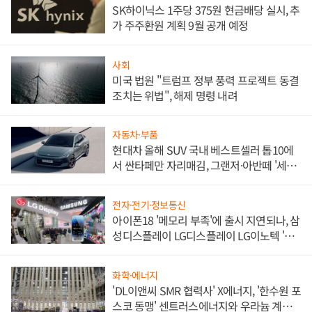
SK하이닉스 1주당 375원 현금배당 실시, 추
가 주주환원 계획 9월 공개 예정
사회
미국 법원 "트럼프 정부 풍력 프로젝트 동결
조치는 위법", 해제 명령 내려
자동차·부품
현대차 올해 SUV 국내 베스트셀러 톱10에
서 싼타페만 자리매김, 그랜저·아반떼 '세단
쌍끌이'로 내수 방어
전자·전기·정보통신
아이폰18 '메모리 부족'에 출시 지연되나, 삼
성디스플레이 LG디스플레이 LG이노텍 '탈
애플' 수익 다각화 속도
화학·에너지
'DL이앤씨 SMR 협력사' X에너지, '한수원 포
스코 동맹' 센트러스에너지와 우라늄 계약