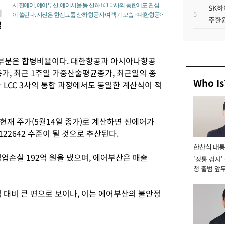
서 진에어, 에어부산, 에어서울 등 산하 LCC 3사의 통합에도 관심
SK하
에
5
이 쏠린다. 사진은 한진그룹 산하 항공사 여객기 모습. <대한항공>
주환원
낼
는 부분은 합병비율이다. 대한항공과 아시아나항공
가, 최근 1주일 가중산술평균종가, 최근일의 종
Who Is
 LCC 3사의 통합 과정에서도 동일한 계산식이 적
현재 주가(5월14일 종가)로 계산하면 진에어가
3122642 수준이 될 것으로 추산된다.
한찬식 대
영업손실 192억 원을 냈으며, 에어부산은 매출
'정통 검사'
서관
청 출범 앞
맡아 [2026
 대비 큰 편으로 보이나, 이는 에어부산의 불안정