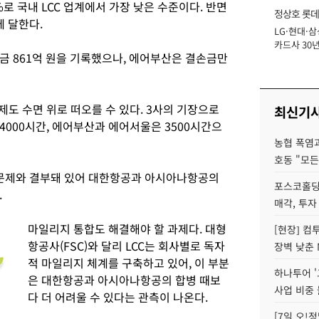
%로 국내 LCC 업계에서 가장 낮은 수준이다. 반면
정상호 롯데
 달한다.
LG·현대·삼
장
카드사 30년
금 861억 원을 기록했으나, 에어부산은 결손금만
에 '초집중' 
제도 수면 위로 떠오를 수 있다. 3사의 기장으로
최신기
000시간, 에어부산과 에어서울은 3500시간으
농협 폭염과
호동 "모든
 문제와 결부돼 있어 대한항공과 아시아나항공의
포스코홀딩
.
매각, 투자
마일리지 통합도 해결해야 할 과제다. 대형
[현장] 컴
항공사(FSC)와 달리 LCC는 회사별로 독자
장벽 낮춘 
적 마일리지 체계를 구축하고 있어, 이 부분
하나투어 '
은 대한항공과 아시아나항공의 합병 때보
사업 비중 
다 더 어려울 수 있다는 관측이 나온다.
[7일 오!