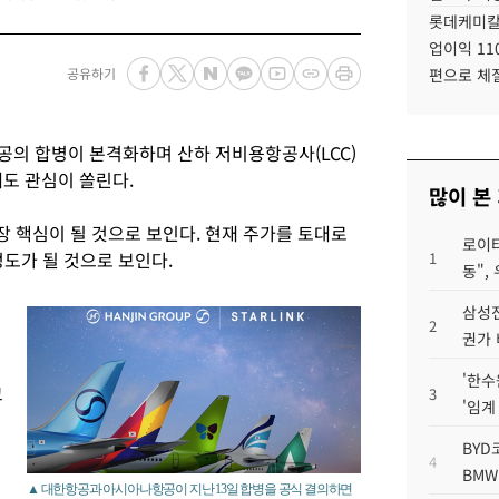
롯데케미칼
업이익 11
공유하기
편으로 체
의 합병이 본격화하며 산하 저비용항공사(LCC)
도 관심이 쏠린다.
많이 본
 핵심이 될 것으로 보인다. 현재 주가를 토대로
로이터
정도가 될 것으로 보인다.
1
동",
삼성전
2
권가 
'한수
고
3
'임계
BYD
4
BMW
▲ 대한항공과 아시아나항공이 지난 13일 합병을 공식 결의하면