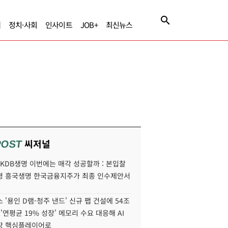
제
정치·사회
인사이트
JOB+
최신뉴스
씨저널
POST
' KDB생명 이번에는 매각 성공할까 : 본입찰
명 흥국생명 한국금융지주가 최종 인수제안서
 '용인 D램-청주 낸드' 신규 팹 건설에 54조
 '연평균 19% 성장' 메모리 수요 대응해 AI
장 핵심플레이어로