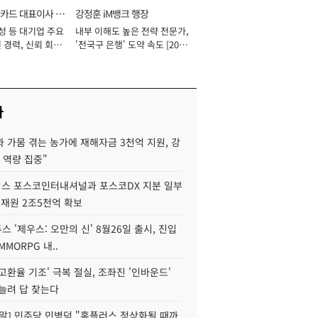
카드 대표이사 사
강정훈 iM뱅크 행장
성 등 대기업 주요
내부 이해도 높은 전략 전문가,
 경력, 신뢰 회복
'전국구 은행' 도약 속도 [2026
[2026년]
년]
사
 가뭄 겪는 농가에 재해자금 3천억 지원, 강
 역량 집중"
스 포스코인터내셔널과 포스코DX 지분 일부
 재원 2조5천억 확보
투스 '제우스: 오만의 신' 8월26일 출시, 진입
MMORPG 내..
고환율 기조' 극복 절실, 조좌진 '인바운드'
늘려 답 찾는다
정말] 민주당 민병덕 "홈플러스 정상화될 때까