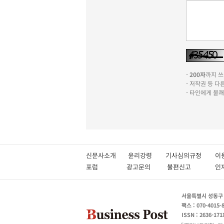
-
200자
까지 쓰실
- 저작권 등 
- 타인에게 불
신문사소개
윤리강령
기사심의규정
이
포럼
광고문의
불편신고
서울특별시 성동구 성
팩스 : 070-4015-
ISSN : 2636-171