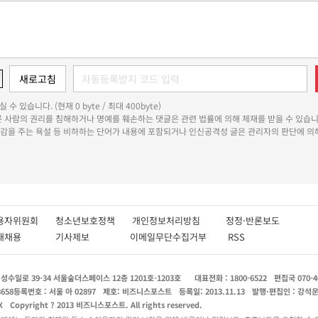
 수 있습니다. (현재 0 byte / 최대 400byte)
다른 사람의 권리를 침해하거나 명예를 훼손하는 댓글은 관련 법률에 의해 제재를 받을 수 있습니
쾌감을 주는 욕설 등 비하하는 단어가 내용에 포함되거나 인신공격성 글은 관리자의 판단에 의해
용자위원회
청소년보호정책
개인정보처리방침
정정·반론보도
인재채용
기사제보
이메일무단수집거부
RSS
수일로 39-34 서울숲더스페이스 12층 1201호-1203호
대표전화 : 1800-6522
편집국 070-4
8658
등록번호 : 서울 아 02897
제호: 비즈니스포스트
등록일: 2013.11.13
발행·편집인 : 강석
X
Copyright ? 2013 비즈니스포스트. All rights reserved.