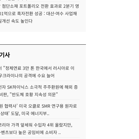
 첨단소재 포트폴리오 전환 효과로 2분기 영
01억으로 흑자전환 성공 : 대산·여수 사업재
질개선 속도 높인다
 기사
 "정제연료 3만 톤 한국에서 러시아로 이
 우크라이나의 공격에 수요 늘어
자 SK하이닉스 소극적 주주환원에 해외 증
비판, "반도체 호황 지속성 의문"
원 협력사' 미국 오클로 SMR 연구용 원자로
 상태' 도달, 미국 에너지부..
코리아 가격 앞세워 수입차 4위 올랐지만,
·벤츠보다 높은 공임비에 소비자 ..