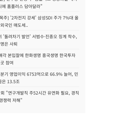
니에 홈플러스 담아달라"
목주] '2차전지 강세' 삼성SDI 주가 7%대 올
 외국인 매도세..
 '돌려차기 발언' 서범수·진종오 징계 착수,
2명은 사퇴
 매각 본입찰에 한화생명 흥국생명 한국투자
3곳 참여
분기 영업이익 6753억으로 66.9% 늘어, 민
은 13.5조
회 "연구개발직 주52시간 유연화 필요, 경직
경쟁력 저해"