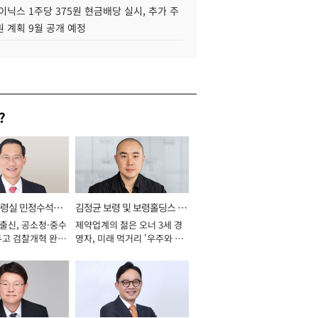
이닉스 1주당 375원 현금배당 실시, 추가 주
 계획 9월 공개 예정
?
통령실 민정수석비
김정균 보령 및 보령홀딩스 대
 출신, 공소청·중수
제약업계의 젊은 오너 3세 경
표이사 사장
두고 검찰개혁 완수
영자, 미래 먹거리 '우주와 헬
년]
스케어' 공들여 [2026년]