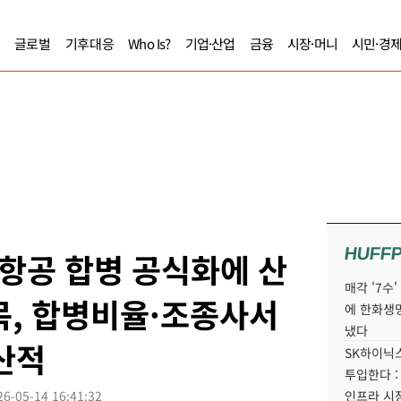
글로벌
기후대응
Who Is?
기업·산업
금융
시장·머니
시민·경
HUFF
항공 합병 공식화에 산
매각 '7수
주목, 합병비율·조종사서
에 한화생
냈다
산적
SK하이닉스
투입한다 :
26-05-14 16:41:32
인프라 시