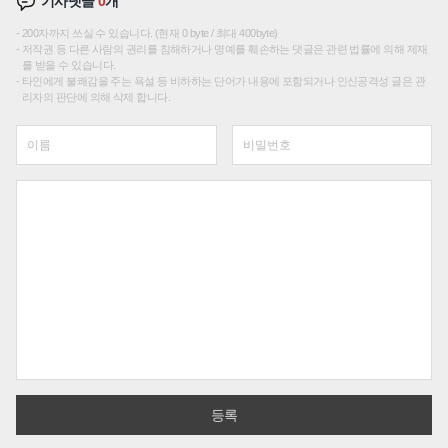
기사댓글
0
개
200자까지 쓰실 수 있습니다. (현재 0 byte / 최대 400byte)
저작권 등 다른 사람의 권리를 침해하거나 명예를 훼손하는 댓글은 관련 법률에 의해 제재
를 받을 수 있습니다.
타인에게 불쾌감을 주는 욕설 등 비하하는 단어가 내용에 포함되거나 인신공격성 글은 관
리자의 판단에 의해 삭제 합니다.