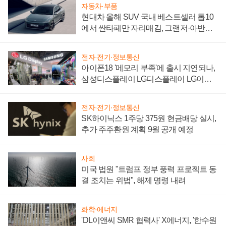
자동차·부품
현대차 올해 SUV 국내 베스트셀러 톱10
에서 싼타페만 자리매김, 그랜저·아반떼
'세단 쌍끌이'로 내수 방어
전자·전기·정보통신
아이폰18 '메모리 부족'에 출시 지연되나,
삼성디스플레이 LG디스플레이 LG이노
텍 '탈애플' 수익 다각화 속도
전자·전기·정보통신
SK하이닉스 1주당 375원 현금배당 실시,
추가 주주환원 계획 9월 공개 예정
사회
미국 법원 "트럼프 정부 풍력 프로젝트 동
결 조치는 위법", 해제 명령 내려
화학·에너지
'DL이앤씨 SMR 협력사' X에너지, '한수원