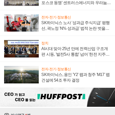
포스코 동맹' 센트러스에너지와 우라늄
계약 체결
전자·전기·정보통신
SK하이닉스 노사 '성과급 주식지급' 평행
선, 곽노정 'N% 성과급' 법적 논란 벗을지
주목
정치
AI시대 맞아 25년 만에 전력산업 구조개
편 시동, '발전5사 통합' 넘어 '한전 지주사'
재편론도
전자·전기·정보통신
SK하이닉스, 용인 'Y2' 팹과 청주 'M17' 팹
건설에 54조 투자 결정