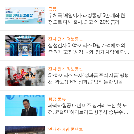
금융
우체국 '매일이자 파킹통장' 5만 계좌 한
정으로 다시 출시, 최고 연 2.0% 금리
전자·전기·정보통신
삼성전자 SK하이닉스 D램 가격에 해외
증권가 '고점' 시각 나와, 장기 계약에 단점
부각
전자·전기·정보통신
SK하이닉스 노사 '성과급 주식 지급' 평행
선, 곽노정 'N% 성과급' 법적 논란 벗을지
주목
항공·물류
파라타항공 내년 미주 장거리 노선 첫 도
전, 윤철민 '하이브리드 항공사' 승부수 통
할까
인터넷·게임·콘텐츠