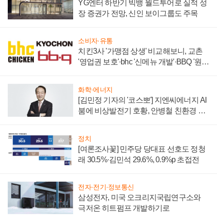
YG엔터 하반기 빅뱅 월드투어로 실적 성
장 증권가 전망, 신인 보이그룹도 주목
소비자·유통
치킨3사 '가맹점 상생' 비교해보니, 교촌
'영업권 보호'·bhc '신메뉴 개발'·BBQ '원가
부담'
화학·에너지
[김민정 기자의 '코스뽀'] 지엔씨에너지 AI
붐에 비상발전기 호황, 안병철 친환경 에
너지 발전전문기업 향한다
정치
[여론조사꽃] 민주당 당대표 선호도 정청
래 30.5%·김민석 29.6%, 0.9%p 초접전
전자·전기·정보통신
삼성전자, 미국 오크리지국립연구소와
극저온 히트펌프 개발하기로