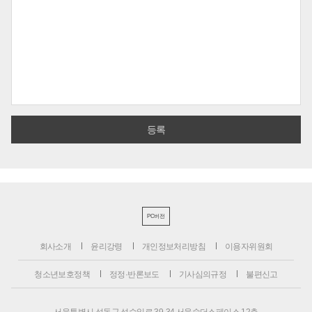
PC버전
회사소개
윤리강령
개인정보처리방침
이용자위원회
청소년보호정책
정정·반론보도
기사심의규정
불편신고
서울특별시 성동구 성수일로 39-34 서울숲더스페이스 12층