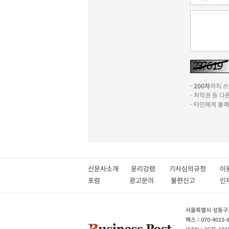
-
200자
까지 쓰실
- 저작권 등 
- 타인에게 불
신문사소개
윤리강령
기사심의규정
이
포럼
광고문의
불편신고
서울특별시 성동구 성
팩스 : 070-4015-
ISSN : 2636-171