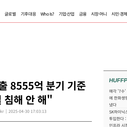
글로벌
기후대응
Who Is?
기업·산업
금융
시장·머니
시민·경
HUFF
출 8555억 분기 기준
매각 '7수
 침해 안 해"
에 한화생
냈다
kr
2025-04-30 17:03:13
SK하이닉스
투입한다 :
인프라 시