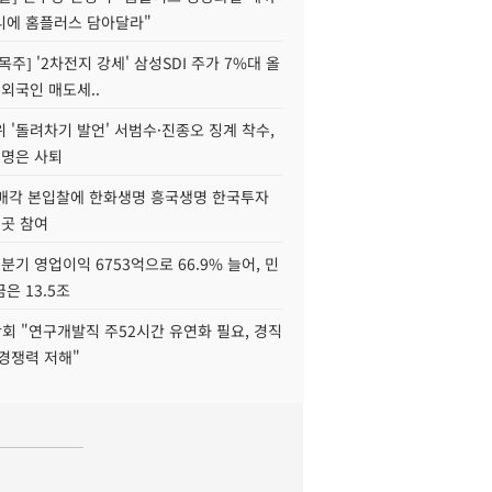
니에 홈플러스 담아달라"
목주] '2차전지 강세' 삼성SDI 주가 7%대 올
 외국인 매도세..
 '돌려차기 발언' 서범수·진종오 징계 착수,
2명은 사퇴
 매각 본입찰에 한화생명 흥국생명 한국투자
3곳 참여
분기 영업이익 6753억으로 66.9% 늘어, 민
은 13.5조
회 "연구개발직 주52시간 유연화 필요, 경직
경쟁력 저해"