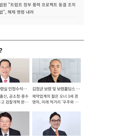
법원 "트럼프 정부 풍력 프로젝트 동결 조치
법", 해제 명령 내려
?
통령실 민정수석비
김정균 보령 및 보령홀딩스 대
 출신, 공소청·중수
제약업계의 젊은 오너 3세 경
표이사 사장
두고 검찰개혁 완수
영자, 미래 먹거리 '우주와 헬
년]
스케어' 공들여 [2026년]