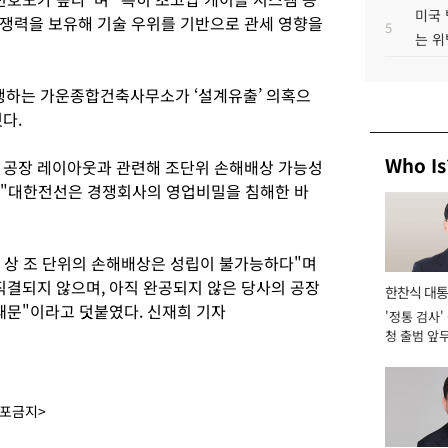
미국 
쟁력을 보유해 기술 우위를 기반으로 관세 영향을
5
는 위
하는 가운종합건축사무소가 ‘설계유출’ 의혹으
혔다.
Who Is
 공장 레이아웃과 관련해 조단위 손해배상 가능성
며 "대한전선은 경쟁회사의 영업비밀을 침해한 바
황 상 조 단위의 손해배상은 성립이 불가능하다"며
직결되지 않으며, 아직 완공되지 않은 당사의 공장
한찬식 대
때문"이라고 덧붙였다. 신재희 기자
'정통 검사'
서관
청 출범 앞
맡아 [2026
배포금지>