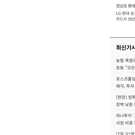
정상호 롯데
LG·현대·삼
장
카드사 30년
에 '초집중' 
최신기
농협 폭염과
호동 "모든
포스코홀딩
매각, 투자
[현장] 컴
장벽 낮춘 
하나투어 '
사업 비중 
[7일 오!