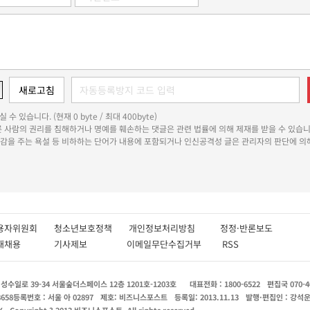
 수 있습니다. (현재 0 byte / 최대 400byte)
다른 사람의 권리를 침해하거나 명예를 훼손하는 댓글은 관련 법률에 의해 제재를 받을 수 있습니
쾌감을 주는 욕설 등 비하하는 단어가 내용에 포함되거나 인신공격성 글은 관리자의 판단에 의해
용자위원회
청소년보호정책
개인정보처리방침
정정·반론보도
인재채용
기사제보
이메일무단수집거부
RSS
수일로 39-34 서울숲더스페이스 12층 1201호-1203호
대표전화 : 1800-6522
편집국 070-4
8658
등록번호 : 서울 아 02897
제호: 비즈니스포스트
등록일: 2013.11.13
발행·편집인 : 강석
X
Copyright ? 2013 비즈니스포스트. All rights reserved.