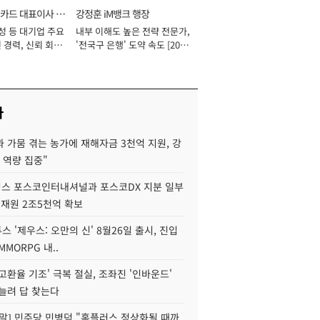
카드 대표이사 사
강정훈 iM뱅크 행장
성 등 대기업 주요
내부 이해도 높은 전략 전문가,
 경력, 신뢰 회복
'전국구 은행' 도약 속도 [2026
[2026년]
년]
사
 가뭄 겪는 농가에 재해자금 3천억 지원, 강
 역량 집중"
스 포스코인터내셔널과 포스코DX 지분 일부
 재원 2조5천억 확보
투스 '제우스: 오만의 신' 8월26일 출시, 진입
MMORPG 내..
고환율 기조' 극복 절실, 조좌진 '인바운드'
늘려 답 찾는다
정말] 민주당 민병덕 "홈플러스 정상화될 때까