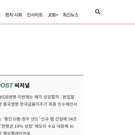
제
정치·사회
인사이트
JOB+
최신뉴스
씨저널
POST
' KDB생명 이번에는 매각 성공할까 : 본입찰
명 흥국생명 한국금융지주가 최종 인수제안서
 '용인 D램-청주 낸드' 신규 팹 건설에 54조
 '연평균 19% 성장' 메모리 수요 대응해 AI
장 핵심플레이어로