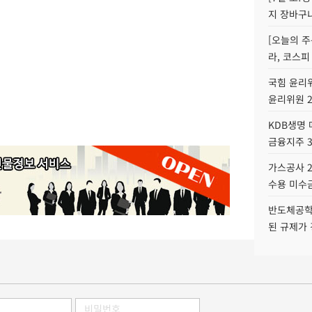
지 장바구
[오늘의 주
라, 코스피
국힘 윤리위
윤리위원 
KDB생명
금융지주 
가스공사 2
수용 미수금
반도체공학
된 규제가 