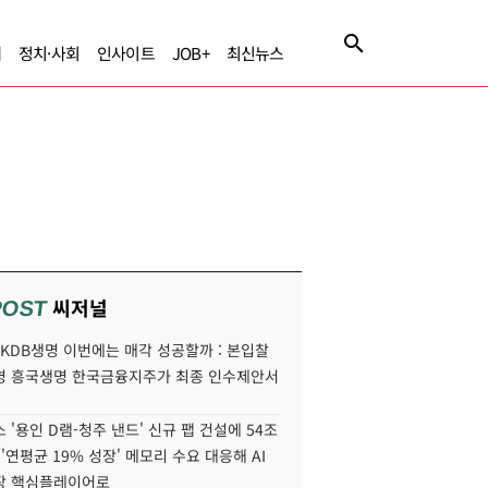
제
정치·사회
인사이트
JOB+
최신뉴스
씨저널
POST
' KDB생명 이번에는 매각 성공할까 : 본입찰
명 흥국생명 한국금융지주가 최종 인수제안서
 '용인 D램-청주 낸드' 신규 팹 건설에 54조
 '연평균 19% 성장' 메모리 수요 대응해 AI
장 핵심플레이어로