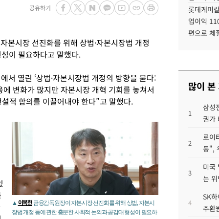
공유하기
롯데케미칼
업이익 11
편으로 체
자본시장 선진화를 위해 상법·자본시장법 개정
형성이 필요하다고 말했다.
에서 열린 ‘상법·자본시장법 개정의 방향을 묻다:
많이 본
융에 변화가 많지만 자본시장 개혁 기회를 놓쳐서
건설적 합의를 이끌어내야 한다”고 말했다.
삼성전
1
권가 
로이터
2
동",
미국 
3
는 위
있
를
SK하
이복현
4
▲
금융감독원장이 자본시장 선진화를 위해 상법, 자본시
사
주환원
장법 개정 등에 관한 충분한 사회적 논의과 공감대 형성이 필요하
리