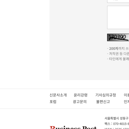
-
200자
까지 쓰실
- 저작권 등 
- 타인에게 불
신문사소개
윤리강령
기사심의규정
이
포럼
광고문의
불편신고
서울특별시 성동구 성
팩스 : 070-4015-
ISSN : 2636-171