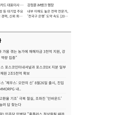
카드 대표이사 사
강정훈 iM뱅크 행장
성 등 대기업 주요
내부 이해도 높은 전략 전문가,
 경력, 신뢰 회복
'전국구 은행' 도약 속도 [2026
[2026년]
년]
사
 가뭄 겪는 농가에 재해자금 3천억 지원, 강
 역량 집중"
스 포스코인터내셔널과 포스코DX 지분 일부
 재원 2조5천억 확보
투스 '제우스: 오만의 신' 8월26일 출시, 진입
MMORPG 내..
고환율 기조' 극복 절실, 조좌진 '인바운드'
늘려 답 찾는다
정말] 민주당 민병덕 "홈플러스 정상화될 때까