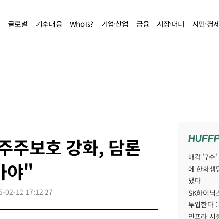
글로벌
기후대응
Who Is?
기업·산업
금융
시장·머니
시민·경
HUFF
주주보호 강화, 담론
매각 '7수
가야"
에 한화생
냈다
5-02-12 17:12:27
SK하이닉스
투입한다 :
인프라 시