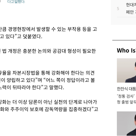
다고 말했다.
현대차
5
페만 
만큼 경영현장에서 발생할 수 있는 부작용 등을 고
고 있다”고 덧붙였다.
Who Is
련 법 개정은 충분한 논의와 공감대 형성이 필요한
규율을 자본시장법을 통해 강화해야 한다는 의견
견이 양립하고 있다”며 “어느 쪽이 정답이라고 볼
노력이 뒤따라야 한다”고 말했다.
한찬식 대
'정통 검사'
서관
강화는 더 이상 담론이 아닌 실천의 단계로 나아가
청 출범 앞
맡아 [2026
강화와 주주이익 보호에 감독역량을 집중하겠다”고