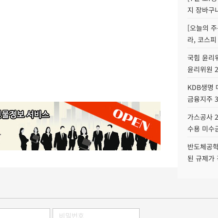
지 장바구
[오늘의 주
라, 코스피
국힘 윤리위
윤리위원 
KDB생명
금융지주 
가스공사 2
수용 미수금
반도체공학
된 규제가 