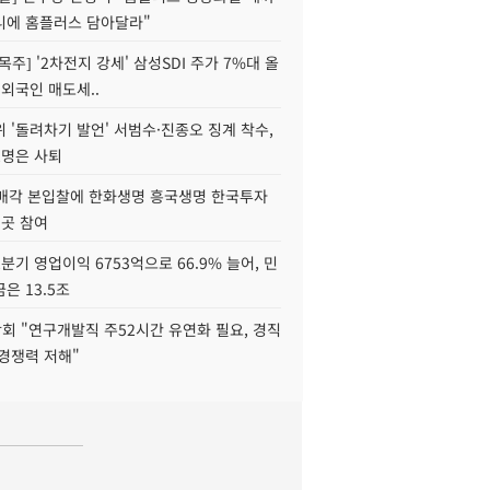
니에 홈플러스 담아달라"
목주] '2차전지 강세' 삼성SDI 주가 7%대 올
 외국인 매도세..
 '돌려차기 발언' 서범수·진종오 징계 착수,
2명은 사퇴
 매각 본입찰에 한화생명 흥국생명 한국투자
3곳 참여
분기 영업이익 6753억으로 66.9% 늘어, 민
은 13.5조
회 "연구개발직 주52시간 유연화 필요, 경직
경쟁력 저해"