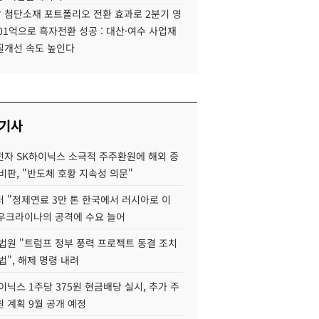
 첨단소재 포트폴리오 전환 효과로 2분기 영
01억으로 흑자전환 성공 : 대산·여수 사업재
질개선 속도 높인다
 기사
자 SK하이닉스 소극적 주주환원에 해외 증
비판, "반도체 호황 지속성 의문"
 "정제연료 3만 톤 한국에서 러시아로 이
 우크라이나의 공격에 수요 늘어
법원 "트럼프 정부 풍력 프로젝트 동결 조치
법", 해제 명령 내려
이닉스 1주당 375원 현금배당 실시, 추가 주
 계획 9월 공개 예정