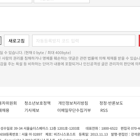
 수 있습니다. (현재 0 byte / 최대 400byte)
다른 사람의 권리를 침해하거나 명예를 훼손하는 댓글은 관련 법률에 의해 제재를 받을 수 있습니
쾌감을 주는 욕설 등 비하하는 단어가 내용에 포함되거나 인신공격성 글은 관리자의 판단에 의해
용자위원회
청소년보호정책
개인정보처리방침
정정·반론보도
인재채용
기사제보
이메일무단수집거부
RSS
수일로 39-34 서울숲더스페이스 12층 1201호-1203호
대표전화 : 1800-6522
편집국 070-4
8658
등록번호 : 서울 아 02897
제호: 비즈니스포스트
등록일: 2013.11.13
발행·편집인 : 강석
X
Copyright ? 2013 비즈니스포스트. All rights reserved.