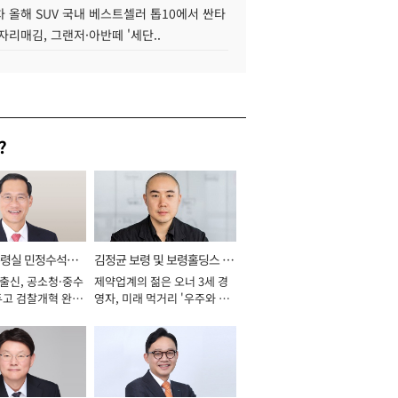
 올해 SUV 국내 베스트셀러 톱10에서 싼타
자리매김, 그랜저·아반떼 '세단..
?
통령실 민정수석비
김정균 보령 및 보령홀딩스 대
 출신, 공소청·중수
제약업계의 젊은 오너 3세 경
표이사 사장
두고 검찰개혁 완수
영자, 미래 먹거리 '우주와 헬
년]
스케어' 공들여 [2026년]