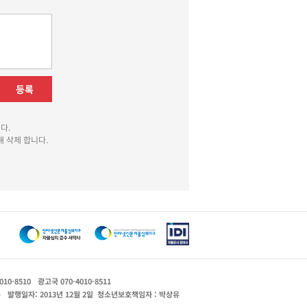
등록
다.
 삭제 합니다.
010-8510
광고국 070-4010-8511
운
발행일자: 2013년 12월 2일
청소년보호책임자 : 박상유