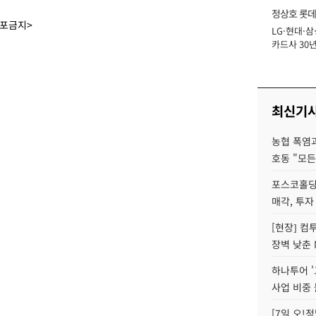
정상호 롯데
배포금지>
LG·현대·삼
장
카드사 30년
에 '초집중' 
최신기
농협 폭염과
호동 "모든
포스코홀딩
매각, 투자
[현장] 컴
장벽 낮춘 
하나투어 '
사업 비중 
[7일 오!