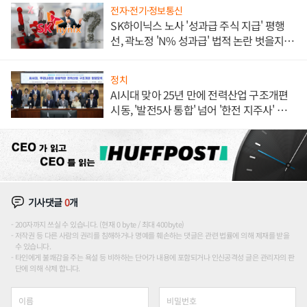
전자·전기·정보통신
SK하이닉스 노사 '성과급 주식 지급' 평행
선, 곽노정 'N% 성과급' 법적 논란 벗을지 주
목
정치
AI시대 맞아 25년 만에 전력산업 구조개편
시동, '발전5사 통합' 넘어 '한전 지주사' 재편
론도
기사댓글
0
개
200자까지 쓰실 수 있습니다. (현재 0 byte / 최대 400byte)
저작권 등 다른 사람의 권리를 침해하거나 명예를 훼손하는 댓글은 관련 법률에 의해 제재를 받을
수 있습니다.
타인에게 불쾌감을 주는 욕설 등 비하하는 단어가 내용에 포함되거나 인신공격성 글은 관리자의 판
단에 의해 삭제 합니다.