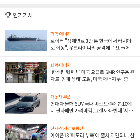
인기기사
화학·에너지
로이터 "정제연료 3만 톤 한국에서 러시아
로 이동", 우크라이나의 공격에 수요 늘어
화학·에너지
'한수원 협력사' 미국 오클로 SMR 연구용 원
자로 '임계 상태' 도달, 미국 에너지부 "중요
한 이정표"
자동차·부품
현대차 올해 SUV 국내 베스트셀러 톱10에
서 싼타페만 자리매김, 그랜저·아반떼 '세단
쌍끌이'로 내수 방어
전자·전기·정보통신
아이폰18 '메모리 부족'에 출시 지연되나, 삼