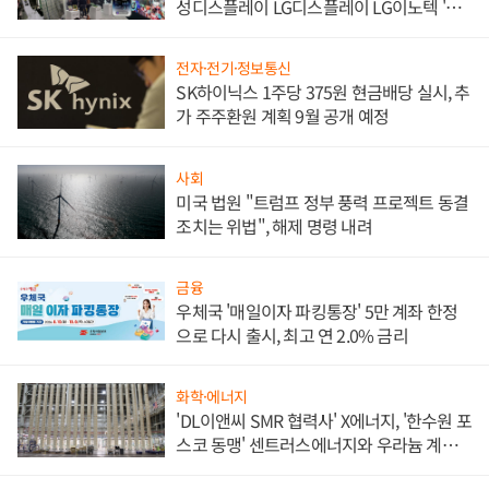
성디스플레이 LG디스플레이 LG이노텍 '탈
애플' 수익 다각화 속도
전자·전기·정보통신
SK하이닉스 1주당 375원 현금배당 실시, 추
가 주주환원 계획 9월 공개 예정
사회
미국 법원 "트럼프 정부 풍력 프로젝트 동결
조치는 위법", 해제 명령 내려
금융
우체국 '매일이자 파킹통장' 5만 계좌 한정
으로 다시 출시, 최고 연 2.0% 금리
화학·에너지
'DL이앤씨 SMR 협력사' X에너지, '한수원 포
스코 동맹' 센트러스에너지와 우라늄 계약
체결