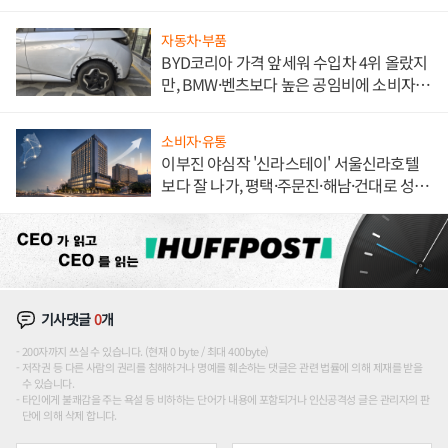
자동차·부품
BYD코리아 가격 앞세워 수입차 4위 올랐지
만, BMW·벤츠보다 높은 공임비에 소비자
불만 폭발
소비자·유통
이부진 야심작 '신라스테이' 서울신라호텔
보다 잘 나가, 평택·주문진·해남·건대로 성
장판 더 넓힌다
기사댓글
0
개
200자까지 쓰실 수 있습니다. (현재 0 byte / 최대 400byte)
저작권 등 다른 사람의 권리를 침해하거나 명예를 훼손하는 댓글은 관련 법률에 의해 제재를 받을
수 있습니다.
타인에게 불쾌감을 주는 욕설 등 비하하는 단어가 내용에 포함되거나 인신공격성 글은 관리자의 판
단에 의해 삭제 합니다.