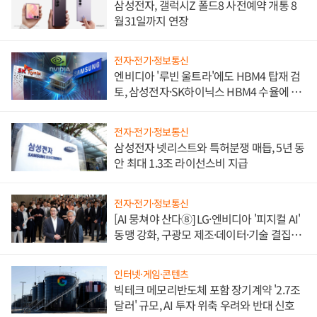
삼성전자, 갤럭시Z 폴드8 사전예약 개통 8
월31일까지 연장
전자·전기·정보통신
엔비디아 '루빈 울트라'에도 HBM4 탑재 검
토, 삼성전자·SK하이닉스 HBM4 수율에 주
도권 갈린다
전자·전기·정보통신
삼성전자 넷리스트와 특허분쟁 매듭, 5년 동
안 최대 1.3조 라이선스비 지급
전자·전기·정보통신
[AI 뭉쳐야 산다⑧] LG·엔비디아 '피지컬 AI'
동맹 강화, 구광모 제조·데이터·기술 결집
해 종합 로보틱스 기업으로
인터넷·게임·콘텐츠
빅테크 메모리반도체 포함 장기계약 '2.7조
달러' 규모, AI 투자 위축 우려와 반대 신호