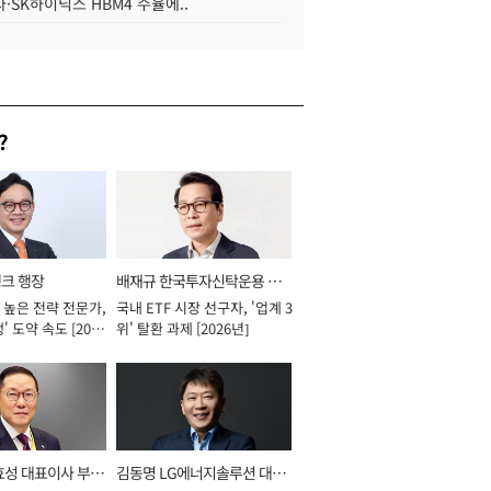
·SK하이닉스 HBM4 수율에..
?
뱅크 행장
배재규 한국투자신탁운용 대
 높은 전략 전문가,
국내 ETF 시장 선구자, '업계 3
표이사 사장
' 도약 속도 [2026
위' 탈환 과제 [2026년]
효성 대표이사 부회
김동명 LG에너지솔루션 대표