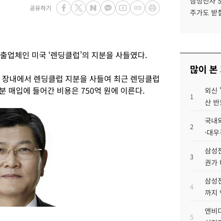
삼성전자 
공유하기
주가도 받칠
출업체인 미국 ‘렌딩클럽’의 지분을 사들였다.
많이 본
 장내에서 렌딩클럽 지분을 사들여 최근 렌딩클럽
지분 매입에 들어간 비용은 750억 원에 이른다.
외신 
1
산 반
국내외
2
·대우
삼성전
3
권가 
삼성전
4
까지
엔비디
5