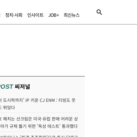
제
정치·사회
인사이트
JOB+
최신뉴스
씨저널
POST
 도시락까지' IP 키운 CJ ENM : 티빙도 웃
도 뛰었다
호 해치는 선크림은 미국·유럽 판매 어려운 상
콜마가 규제 뚫기 위한 '독성 테스트' 통과했다