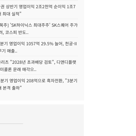
권 상반기 영업이익 2조2천억 순이익 1조7
대 최대 실적"
목주] 'SK하이닉스 최대주주' SK스퀘어 주가
려, 코스피 반도..
2분기 영업이익 1057억 29.5% 늘어, 천궁-II
기 매출..
화리츠 "2028년 초과배당 검토", 디앤디플랫
미콜론 문래 매각으..
분기 영업이익 208억으로 흑자전환, "3분기
재 본격 출하"