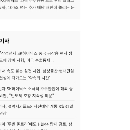
SK하이닉스 '파격 주주환원'으로 투심 달래고
까, 100조 넘는 추가 배당 재원에 쏠리는 눈
 기사
"삼성전자 SK하이닉스 중국 공장용 현지 생
도체 장비 시험, 미국 수출통제 ..
서 속도 붙는 원전 사업, 삼성물산·현대건설
건설에 다가오는 '약속의 시간'
자 SK하이닉스 소극적 주주환원에 해외 증
비판, "반도체 호황 지속성 의문"
자, 갤럭시Z 폴드8 사전예약 개통 8월31일
 연장
아 '루빈 울트라'에도 HBM4 탑재 검토, 삼