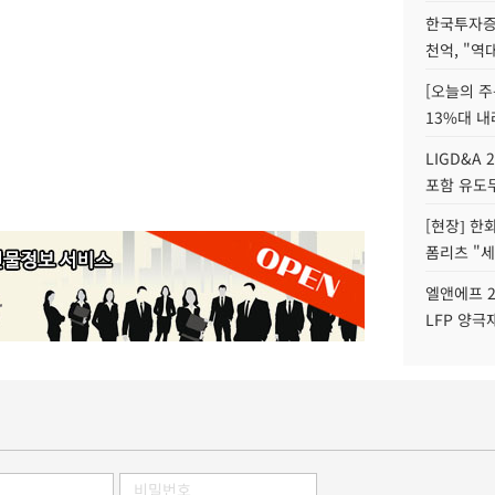
한국투자증
천억, "역
[오늘의 주
13%대 내
LIGD&A 
포함 유도무
[현장] 한
폼리츠 "세
엘앤에프 2
LFP 양극