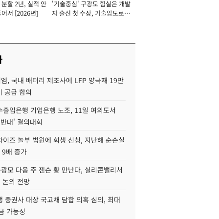
분할 2년, 실적 안
'기술중심' 구광모 힘실은 개발
이사 사장
어서 [2026년]
자 출신 첫 수장, 기술압도로
경쟁력 확보 사활 [2026년]
사
, 국내 배터리 제조사에 LFP 양극재 19만
기 공급 합의
수출입은행 기업은행 노조, 11일 여의도서
 반대' 결의대회
차이즈 놀부 법원에 회생 신청, 지난해 순손실
 9배 증가
구광모 다음 주 젠슨 황 만난다, 실리콘밸리서
' 논의 전망
 증권사 대상 국고채 담합 의혹 심의, 최대
금 가능성