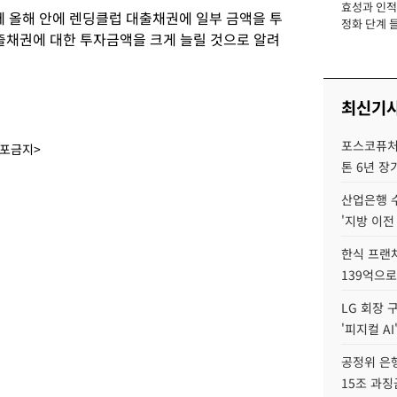
효성과 인적 
장
 올해 안에 렌딩클럽 대출채권에 일부 금액을 투
정화 단계 들
대출채권에 대한 투자금액을 크게 늘릴 것으로 알려
최신기
포스코퓨처엠
배포금지>
톤 6년 장
산업은행 
'지방 이전
한식 프랜
139억으로
LG 회장 
'피지컬 AI
공정위 은행
15조 과징