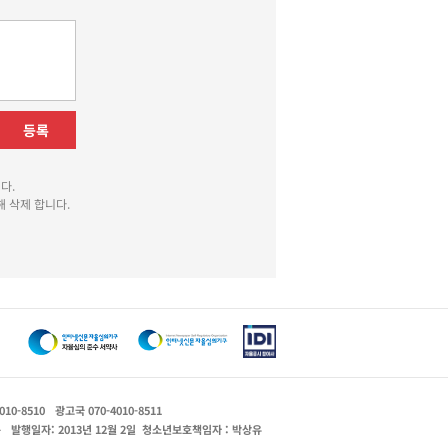
등록
다.
 삭제 합니다.
010-8510
광고국 070-4010-8511
운
발행일자: 2013년 12월 2일
청소년보호책임자 : 박상유