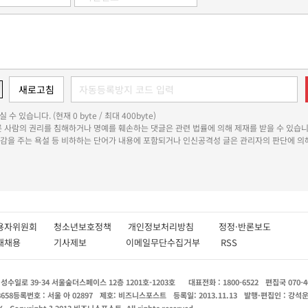
 수 있습니다. (현재 0 byte / 최대 400byte)
다른 사람의 권리를 침해하거나 명예를 훼손하는 댓글은 관련 법률에 의해 제재를 받을 수 있습니
쾌감을 주는 욕설 등 비하하는 단어가 내용에 포함되거나 인신공격성 글은 관리자의 판단에 의해
용자위원회
청소년보호정책
개인정보처리방침
정정·반론보도
인재채용
기사제보
이메일무단수집거부
RSS
수일로 39-34 서울숲더스페이스 12층 1201호-1203호
대표전화 : 1800-6522
편집국 070-4
8658
등록번호 : 서울 아 02897
제호: 비즈니스포스트
등록일: 2013.11.13
발행·편집인 : 강석
X
Copyright ? 2013 비즈니스포스트. All rights reserved.