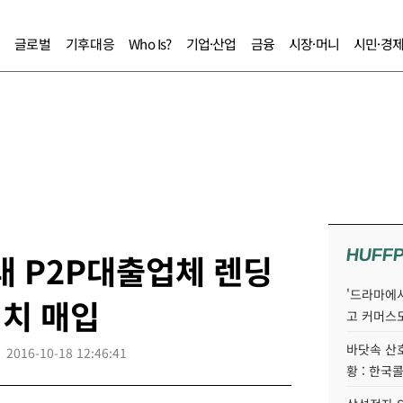
글로벌
기후대응
Who Is?
기업·산업
금융
시장·머니
시민·경
HUFF
대 P2P대출업체 렌딩
'드라마에서
어치 매입
고 커머스
바닷속 산
2016-10-18 12:46:41
황 : 한국