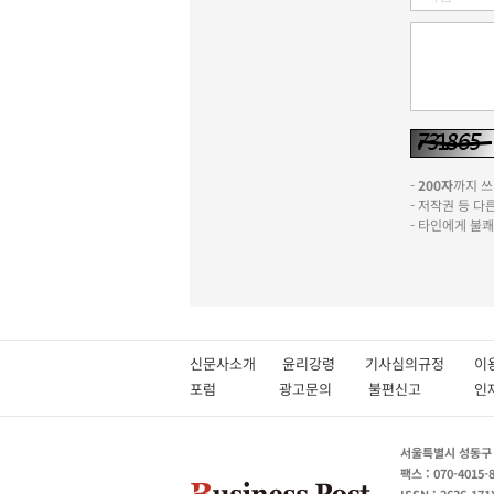
-
200자
까지 쓰실
- 저작권 등 
- 타인에게 불
신문사소개
윤리강령
기사심의규정
이
포럼
광고문의
불편신고
서울특별시 성동구 성
팩스 : 070-4015-
ISSN : 2636-171