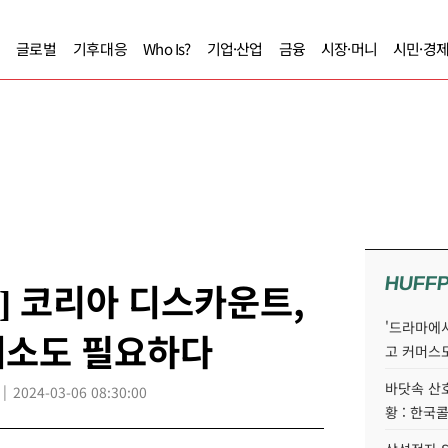
글로벌
기후대응
Who Is?
기업·산업
금융
시장·머니
시민·경
HUFF
] 코리아 디스카운트,
'드라마에서
해소도 필요하다
고 커머스
바닷속 산
2024-03-06 08:30:00
황 : 한국