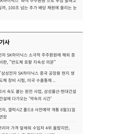
SK하이닉스 '파격 주주환원'으로 투심 달래고
까, 100조 넘는 추가 배당 재원에 쏠리는 눈
 기사
자 SK하이닉스 소극적 주주환원에 해외 증
비판, "반도체 호황 지속성 의문"
"삼성전자 SK하이닉스 중국 공장용 현지 생
도체 장비 시험, 미국 수출통제 ..
서 속도 붙는 원전 사업, 삼성물산·현대건설
건설에 다가오는 '약속의 시간'
자, 갤럭시Z 폴드8 사전예약 개통 8월31일
 연장
코리아 가격 앞세워 수입차 4위 올랐지만,