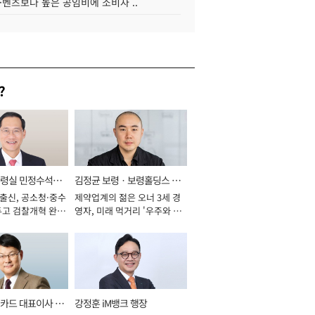
·벤츠보다 높은 공임비에 소비자 ..
?
통령실 민정수석비
김정균 보령ㆍ보령홀딩스 대
 출신, 공소청·중수
제약업계의 젊은 오너 3세 경
표이사 사장
두고 검찰개혁 완수
영자, 미래 먹거리 '우주와 헬
년]
스케어' 공들여 [2026년]
카드 대표이사 사
강정훈 iM뱅크 행장