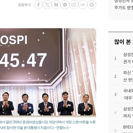
삼성전자 
공유하기
주가도 받칠
많이 본
삼성전
1
권가 
외신 
2
산 반
국내외
3
·대우
삼성전
4
까지
서 열린 '2024년 증권파생상품시장 개장식'에서 개장 신호 버튼을 누른
BYD
식에 참석한 것을 윤 대통령이 처음이다. <연합뉴스>
5