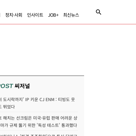
제
정치·사회
인사이트
JOB+
최신뉴스
씨저널
POST
 도시락까지' IP 키운 CJ ENM : 티빙도 웃
도 뛰었다
호 해치는 선크림은 미국·유럽 판매 어려운 상
콜마가 규제 뚫기 위한 '독성 테스트' 통과했다