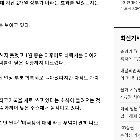
데 지난 2개월 정부가 바라는 효과를 얻었는지는
LG·현대·삼
장
카드사 30년
뢰 회복에 
제재 '부담' 
 보이고 있다.
최신기
증권가 "C
 쓰지 못했고 1월 중순 이후에도 하락세를 이어가
흑자에 TV
수익률이 낮은 상황까지 이르렀다.
배달의민족
에 일정 부분 회복세로 돌아섰다지만 아직도 가야
의 '비용 
올해 서유럽
4~7월 사
 최고기록을 새로 쓰고 있다는 소식이 들려오는 것
0% 가까이 낮은 수준에서 움직이고 있다.
미국 법원 
법", 해제
 안 된다’ ‘미국장이 대세’라는 푸념이 괜히 나오
KB증권 "
수익성 개선