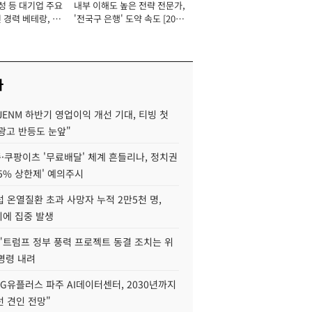
성 등 대기업 주요
내부 이해도 높은 전략 전문가,
 경력 베테랑, 신
'전국구 은행' 도약 속도 [2026
'초집중' 영업정지
년]
[2026년]
사
JENM 하반기 영업이익 개선 기대, 티빙 첫
광고 반등도 눈앞"
·쿠팡이츠 '무료배달' 체계 흔들리나, 정치권
15% 상한제' 예의주시
 온열질환 초과 사망자 누적 2만5천 명,
이에 집중 발생
"트럼프 정부 풍력 프로젝트 동결 조치는 위
 명령 내려
LG유플러스 파주 AI데이터센터, 2030년까지
 견인 전망"