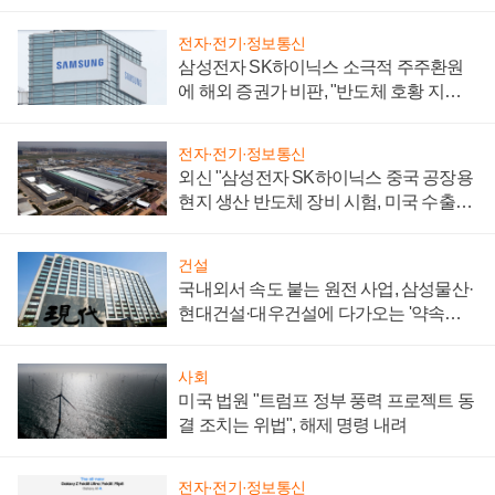
전자·전기·정보통신
삼성전자 SK하이닉스 소극적 주주환원
에 해외 증권가 비판, "반도체 호황 지속
성 의문"
전자·전기·정보통신
외신 "삼성전자 SK하이닉스 중국 공장용
현지 생산 반도체 장비 시험, 미국 수출통
제 대비"
건설
국내외서 속도 붙는 원전 사업, 삼성물산·
현대건설·대우건설에 다가오는 '약속의
시간'
사회
미국 법원 "트럼프 정부 풍력 프로젝트 동
결 조치는 위법", 해제 명령 내려
전자·전기·정보통신