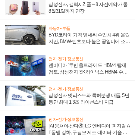
삼성전자, 갤럭시Z 폴드8 사전예약 개통
8월31일까지 연장
자동차·부품
BYD코리아 가격 앞세워 수입차 4위 올랐
지만, BMW·벤츠보다 높은 공임비에 소비
자 불만 폭발
전자·전기·정보통신
엔비디아 '루빈 울트라'에도 HBM4 탑재
검토, 삼성전자·SK하이닉스 HBM4 수율
에 주도권 갈린다
전자·전기·정보통신
삼성전자 넷리스트와 특허분쟁 매듭, 5년
동안 최대 1.3조 라이선스비 지급
전자·전기·정보통신
[AI 뭉쳐야 산다⑧] LG·엔비디아 '피지컬 A
I' 동맹 강화, 구광모 제조·데이터·기술 결