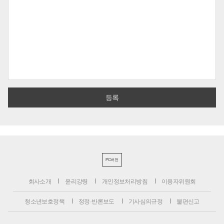
PC버전
회사소개
윤리강령
개인정보처리방침
이용자위원회
청소년보호정책
정정·반론보도
기사심의규정
불편신고