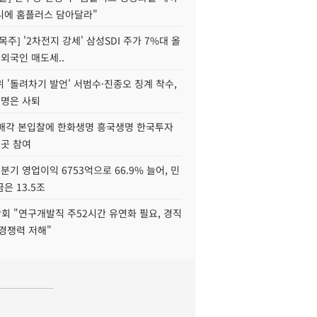
니에 홈플러스 담아달라"
목주] '2차전지 강세' 삼성SDI 주가 7%대 올
 외국인 매도세..
 '돌려차기 발언' 서범수·진종오 징계 착수,
2명은 사퇴
 매각 본입찰에 한화생명 흥국생명 한국투자
3곳 참여
분기 영업이익 6753억으로 66.9% 늘어, 민
은 13.5조
회 "연구개발직 주52시간 유연화 필요, 경직
경쟁력 저해"