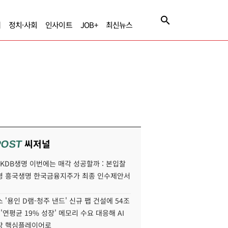
제
정치·사회
인사이트
JOB+
최신뉴스
씨저널
POST
' KDB생명 이번에는 매각 성공할까 : 본입찰
명 흥국생명 한국금융지주가 최종 인수제안서
 '용인 D램-청주 낸드' 신규 팹 건설에 54조
 '연평균 19% 성장' 메모리 수요 대응해 AI
장 핵심플레이어로