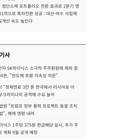
 첨단소재 포트폴리오 전환 효과로 2분기 영
01억으로 흑자전환 성공 : 대산·여수 사업재
질개선 속도 높인다
 기사
자 SK하이닉스 소극적 주주환원에 해외 증
비판, "반도체 호황 지속성 의문"
 "정제연료 3만 톤 한국에서 러시아로 이
 우크라이나의 공격에 수요 늘어
법원 "트럼프 정부 풍력 프로젝트 동결 조치
법", 해제 명령 내려
이닉스 1주당 375원 현금배당 실시, 추가 주
 계획 9월 공개 예정