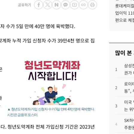
공유하기
롯데케미칼
업이익 11
편으로 체
 수가 5일 만에 40만 명에 육박했다.
계좌 누적 가입 신청자 수가 39만4천 명으로 집
많이 본
삼성전
은
1
권가 
로이터
2
동",
과
미국 
수
3
는 위
▲ 청년도약계좌 가입 신청자 수가 5일 만에 40만 명에 육박했다.
사진은 금융위 포스터.
SK하
4
다. 청년도약계좌 전체 가입신청 기간은 2023년
주환원