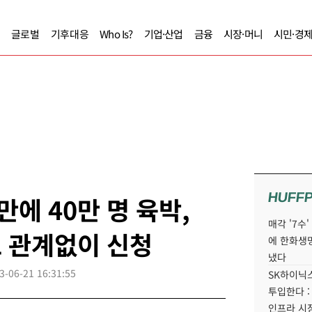
글로벌
기후대응
Who Is?
기업·산업
금융
시장·머니
시민·경
HUFF
에 40만 명 육박,
매각 '7수
도 관계없이 신청
에 한화생
냈다
3-06-21 16:31:55
SK하이닉스
투입한다 :
인프라 시