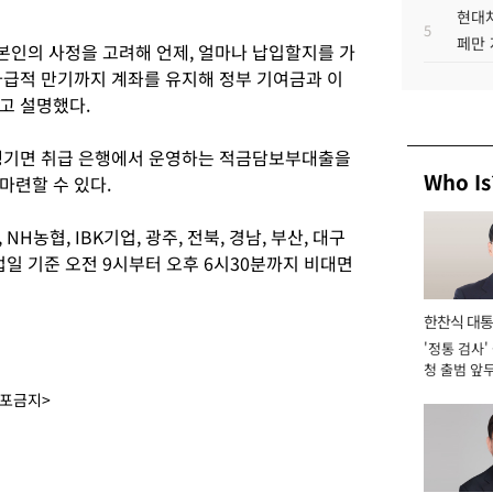
현대차
5
페만 
인의 사정을 고려해 언제, 얼마나 납입할지를 가
가급적 만기까지 계좌를 유지해 정부 기여금과 이
고 설명했다.
 생기면 취급 은행에서 운영하는 적금담보부대출을
Who Is
마련할 수 있다.
NH농협, IBK기업, 광주, 전북, 경남, 부산, 대구
업일 기준 오전 9시부터 오후 6시30분까지 비대면
한찬식 대
'정통 검사'
서관
청 출범 앞
맡아 [2026
배포금지>