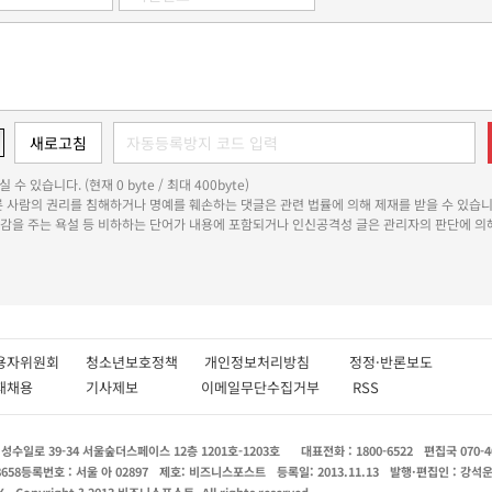
 수 있습니다. (현재 0 byte / 최대 400byte)
다른 사람의 권리를 침해하거나 명예를 훼손하는 댓글은 관련 법률에 의해 제재를 받을 수 있습니
쾌감을 주는 욕설 등 비하하는 단어가 내용에 포함되거나 인신공격성 글은 관리자의 판단에 의해
용자위원회
청소년보호정책
개인정보처리방침
정정·반론보도
인재채용
기사제보
이메일무단수집거부
RSS
수일로 39-34 서울숲더스페이스 12층 1201호-1203호
대표전화 : 1800-6522
편집국 070-4
8658
등록번호 : 서울 아 02897
제호: 비즈니스포스트
등록일: 2013.11.13
발행·편집인 : 강석
X
Copyright ? 2013 비즈니스포스트. All rights reserved.