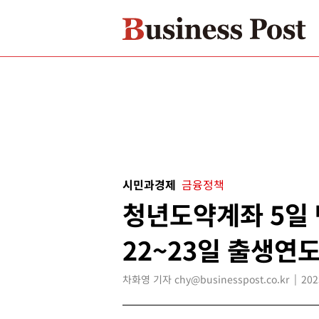
시민과경제
금융정책
청년도약계좌 5일 만
22~23일 출생연
차화영 기자 chy@businesspost.co.kr
202