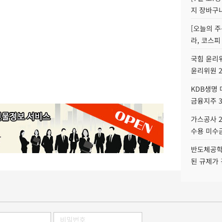
지 장바구
[오늘의 주
라, 코스피
국힘 윤리위
윤리위원 
KDB생명
금융지주 
가스공사 2
수용 미수금
반도체공학
된 규제가 