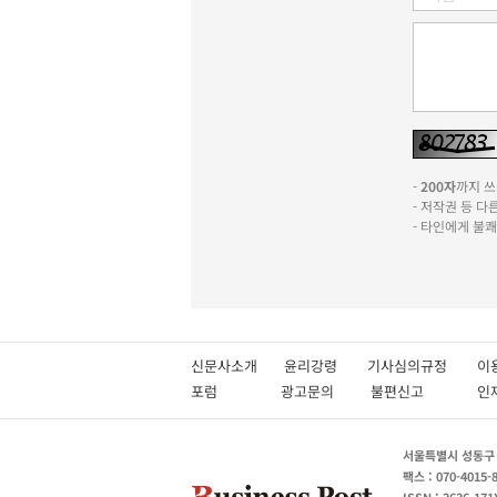
-
200자
까지 쓰실
- 저작권 등 
- 타인에게 불
신문사소개
윤리강령
기사심의규정
이
포럼
광고문의
불편신고
서울특별시 성동구 성
팩스 : 070-4015-
ISSN : 2636-171