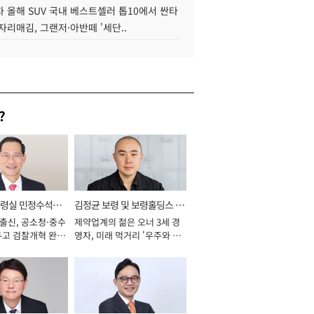
 올해 SUV 국내 베스트셀러 톱10에서 싼타
자리매김, 그랜저·아반떼 '세단..
?
통령실 민정수석비
김정균 보령 및 보령홀딩스 대
 출신, 공소청·중수
제약업계의 젊은 오너 3세 경
표이사 사장
두고 검찰개혁 완수
영자, 미래 먹거리 '우주와 헬
년]
스케어' 공들여 [2026년]