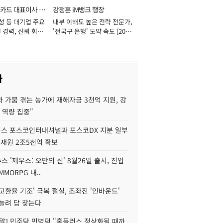
카드 대표이사 사
강정훈 iM뱅크 행장
성 등 대기업 주요
내부 이해도 높은 전략 전문가,
 경력, 신뢰 회복
'전국구 은행' 도약 속도 [2026
[2026년]
년]
사
 가뭄 겪는 농가에 재해자금 3천억 지원, 강
 역량 집중"
스 포스코인터내셔널과 포스코DX 지분 일부
 재원 2조5천억 확보
투스 '제우스: 오만의 신' 8월26일 출시, 진입
MMORPG 내..
고환율 기조' 극복 절실, 조좌진 '인바운드'
늘려 답 찾는다
정말] 민주당 민병덕 "홈플러스 정상화될 때까