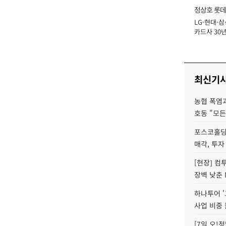
정상호 롯데
LG·현대·삼
장
카드사 30년
에 '초집중' 
최신기
농협 폭염과
호동 "모든
포스코홀딩
매각, 투자
[현장] 컴
장벽 낮춘 
하나투어 '
사업 비중 
[7일 오!