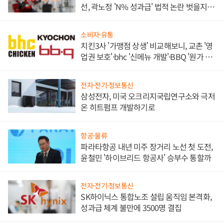
선, 곽노정 'N% 성과급' 법적 논란 벗을지 주
목
소비자·유통
치킨3사 '가맹점 상생' 비교해보니, 교촌 '영
업권 보호'·bhc '신메뉴 개발'·BBQ '원가 부
담'
전자·전기·정보통신
삼성전자, 미국 오크리지국립연구소와 극저
온 히트펌프 개발하기로
항공·물류
파라타항공 내년 미주 장거리 노선 첫 도전,
윤철민 '하이브리드 항공사' 승부수 통할까
전자·전기·정보통신
SK하이닉스 통합노조 설립 움직임 본격화,
성과급 체계 불만에 3500명 결집