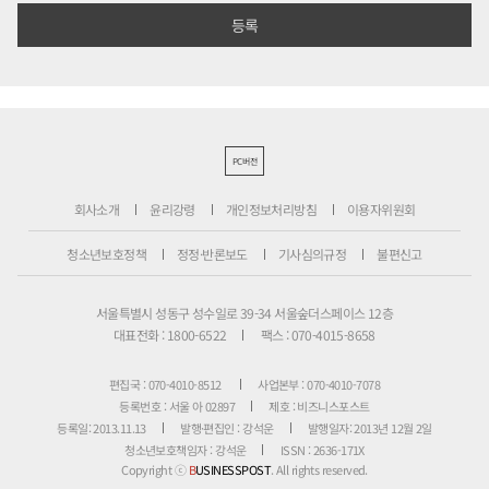
PC버전
회사소개
윤리강령
개인정보처리방침
이용자위원회
청소년보호정책
정정·반론보도
기사심의규정
불편신고
서울특별시 성동구 성수일로 39-34 서울숲더스페이스 12층
대표전화 : 1800-6522
팩스 : 070-4015-8658
편집국 : 070-4010-8512
사업본부 : 070-4010-7078
등록번호 : 서울 아 02897
제호 : 비즈니스포스트
등록일: 2013.11.13
발행·편집인 : 강석운
발행일자: 2013년 12월 2일
청소년보호책임자 : 강석운
ISSN : 2636-171X
Copyright ⓒ
B
USINESSPOST
. All rights reserved.