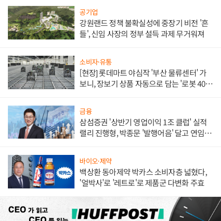
공기업
강원랜드 정책 불확실성에 중장기 비전 '흔
들', 신임 사장의 정부 설득 과제 무거워져
소비자·유통
[현장] 롯데마트 야심작 '부산 물류센터' 가
보니, 장보기 상품 자동으로 담는 '로봇 400
대' 장관
금융
삼섬증권 '상반기 영업이익 1조 클럽' 실적
랠리 진행형, 박종문 '발행어음' 달고 연임 향
하나
바이오·제약
백상환 동아제약 박카스 소비자층 넓혔다,
'얼박사'로 '레트로'로 제품군 다변화 주효