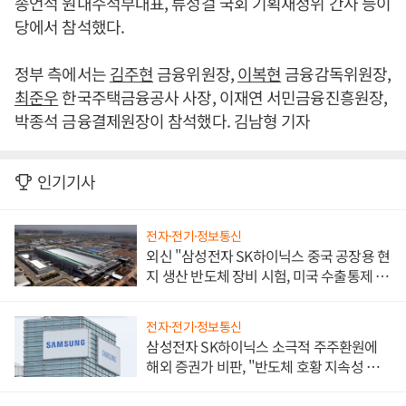
송언석 원내수석부대표, 류성걸 국회 기획재정위 간사 등이
당에서 참석했다.
정부 측에서는
김주현
금융위원장,
이복현
금융감독위원장,
최준우
한국주택금융공사 사장, 이재연 서민금융진흥원장,
박종석 금융결제원장이 참석했다. 김남형 기자
인기기사
전자·전기·정보통신
외신 "삼성전자 SK하이닉스 중국 공장용 현
지 생산 반도체 장비 시험, 미국 수출통제 대
비"
전자·전기·정보통신
삼성전자 SK하이닉스 소극적 주주환원에
해외 증권가 비판, "반도체 호황 지속성 의
문"