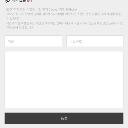
기사댓글
0
개
200자까지 쓰실 수 있습니다. (현재 0 byte / 최대 400byte)
저작권 등 다른 사람의 권리를 침해하거나 명예를 훼손하는 댓글은 관련 법률에 의해 제재를 받을
수 있습니다.
타인에게 불쾌감을 주는 욕설 등 비하하는 단어가 내용에 포함되거나 인신공격성 글은 관리자의 판
단에 의해 삭제 합니다.