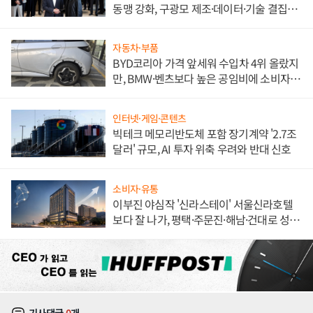
동맹 강화, 구광모 제조·데이터·기술 결집
해 종합 로보틱스 기업으로
자동차·부품
BYD코리아 가격 앞세워 수입차 4위 올랐지
만, BMW·벤츠보다 높은 공임비에 소비자
불만 폭발
인터넷·게임·콘텐츠
빅테크 메모리반도체 포함 장기계약 '2.7조
달러' 규모, AI 투자 위축 우려와 반대 신호
소비자·유통
이부진 야심작 '신라스테이' 서울신라호텔
보다 잘 나가, 평택·주문진·해남·건대로 성
장판 더 넓힌다