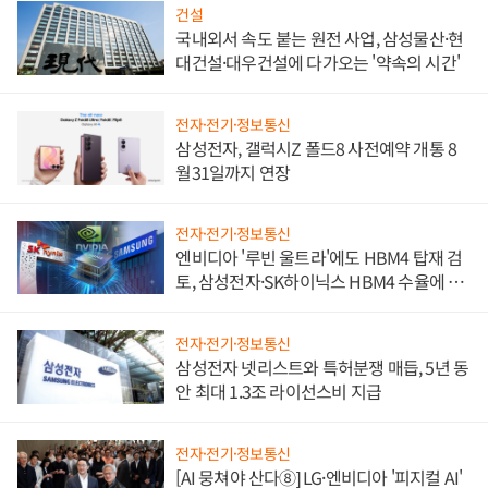
건설
국내외서 속도 붙는 원전 사업, 삼성물산·현
대건설·대우건설에 다가오는 '약속의 시간'
전자·전기·정보통신
삼성전자, 갤럭시Z 폴드8 사전예약 개통 8
월31일까지 연장
전자·전기·정보통신
엔비디아 '루빈 울트라'에도 HBM4 탑재 검
토, 삼성전자·SK하이닉스 HBM4 수율에 주
도권 갈린다
전자·전기·정보통신
삼성전자 넷리스트와 특허분쟁 매듭, 5년 동
안 최대 1.3조 라이선스비 지급
전자·전기·정보통신
[AI 뭉쳐야 산다⑧] LG·엔비디아 '피지컬 AI'