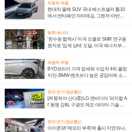
자동차·부품
현대차 올해 SUV 국내 베스트셀러 톱10
에서 싼타페만 자리매김, 그랜저·아반떼
'세단 쌍끌이'로 내수 방어
화학·에너지
'한수원 협력사' 미국 오클로 SMR 연구용
원자로 '임계 상태' 도달, 미국 에너지부
"중요한 이정표"
자동차·부품
BYD코리아 가격 앞세워 수입차 4위 올랐
지만, BMW·벤츠보다 높은 공임비에 소비
자 불만 폭발
전자·전기·정보통신
[AI 뭉쳐야 산다⑧] LG·엔비디아 '피지컬 A
I' 동맹 강화, 구광모 제조·데이터·기술 결
집해 종합 로보틱스 기업으로
전자·전기·정보통신
아이폰18 '메모리 부족'에 출시 지연되나,