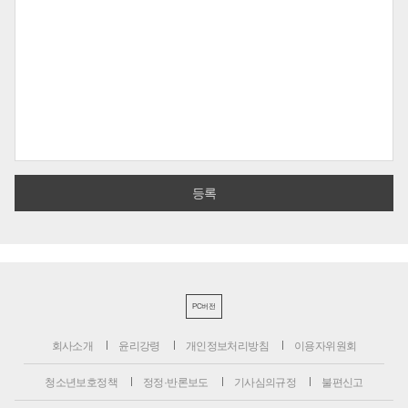
PC버전
회사소개
윤리강령
개인정보처리방침
이용자위원회
청소년보호정책
정정·반론보도
기사심의규정
불편신고