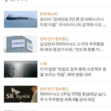
화학·에너지
로이터 "정제연료 3만 톤 한국에서 러시
아로 이동", 우크라이나의 공격에 수요 늘
어
전자·전기·정보통신
삼성전자 SK하이닉스 소극적 주주환원
에 해외 증권가 비판, "반도체 호황 지속
성 의문"
사회
미국 법원 "트럼프 정부 풍력 프로젝트 동
결 조치는 위법", 해제 명령 내려
전자·전기·정보통신
SK하이닉스 1주당 375원 현금배당 실시,
추가 주주환원 계획 9월 공개 예정