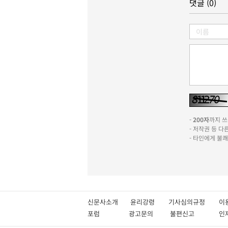
댓글 (0)
-
200자
까지 쓰실
- 저작권 등 
- 타인에게 불
신문사소개
윤리강령
기사심의규정
이
포럼
광고문의
불편신고