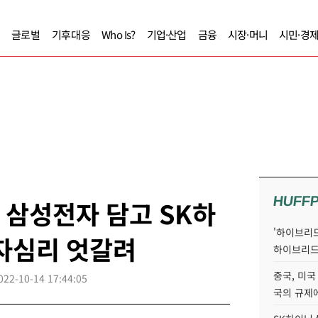
글로벌
기후대응
Who Is?
기업·산업
금융
시장·머니
시민·경
HUFF
관 삼성전자 담고 SK하
'하이브리드
자심리 엇갈려
하이브리드
중국, 미국
022-10-14 17:44:05
국의 규제에