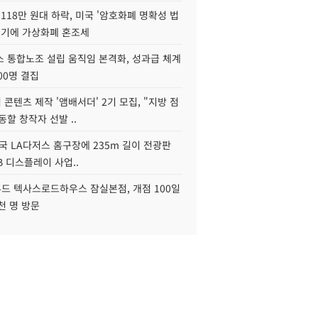
118만 원대 하락, 미국 '암호화폐 명확성 법
연기에 가상화폐 혼조세
스 통합노조 설립 움직임 본격화, 성과급 체계
00명 결집
콘텐츠 제작 '앰배서더' 2기 모집, "지방 점
동할 창작자 선발 ..
국 LA다저스 홈구장에 235m 길이 전광판
2B 디스플레이 사업..
드 텍사스로드하우스 잠실본점, 개점 100일
천 명 방문