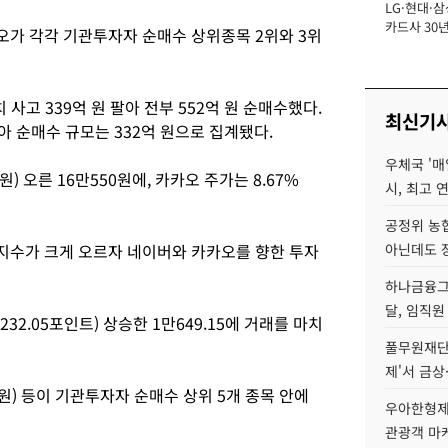
LG·현대·삼
장
카드사 30년
가 각각 기관투자자 순매수 상위종목 2위와 3위
에 '초집중' 
사고 339억 원 팔아 전부 552억 원 순매수했다.
최신기
팔아 순매수 규모는 332억 원으로 집계됐다.
우체국 '매
원) 오른 16만550원에, 카카오 주가는 8.67%
시, 최고 연
공정위 농
지수가 크게 오르자 네이버와 카카오를 향한 투자
아닌데도 
하나금융그룹
달, 임직원
32.05포인트) 상승한 1만649.15에 거래를 마치
풀무원재단
제'서 금상
1억 원) 등이 기관투자자 순매수 상위 5개 종목 안에
우아한형제
관광객 마