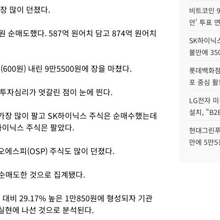
장 많이 던졌다.
비트코인 9
안' 투표 
 순매도했다. 587억 원어치 담고 874억 원어치
SK하이닉
불만에 35
600원) 내린 9만5500원에 장을 마쳤다.
롯데백화점 
포 중심 활
투자심리가 엇갈린 점이 눈에 띈다.
LG전자 미
설치, "B
가장 많이 팔고 SK하이닉스 주식은 순매수했는데
하이닉스 주식은 팔았다.
현대그린푸
만에 5만5
에스피(OSP) 주식도 많이 던졌다.
 순매도한 것으로 집계됐다.
대비 29.17% 높은 1만850원에 형성되자 기관
실현에 나선 것으로 분석된다.