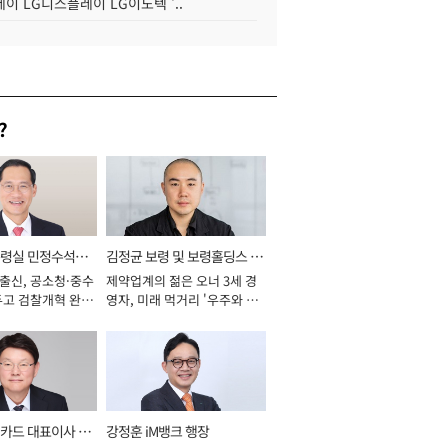
이 LG디스플레이 LG이노텍 '..
?
통령실 민정수석비
김정균 보령 및 보령홀딩스 대
 출신, 공소청·중수
제약업계의 젊은 오너 3세 경
표이사 사장
두고 검찰개혁 완수
영자, 미래 먹거리 '우주와 헬
년]
스케어' 공들여 [2026년]
카드 대표이사 사
강정훈 iM뱅크 행장