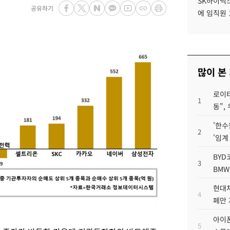
SK하이닉스
공유하기
에 임직원 
많이 본
로이터
1
동",
'한수
2
'임계
BYD
3
BMW
현대차
4
페만 
아이폰
5