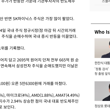
들 주가가 반등한 가운데 기관투자자의 반도체주
스플레
산 반면 SK하이닉스 주식은 가장 많이 팔았다.
일 국내 주식 정규시장(장 마감 뒤 시간외거래
Who Is
치 주식을 순매수하며 국내 증시 반등을 이끌었다.
1위를 기록했다.
치 담고 2695억 원어치 던져 전부 665억 원 순
한찬식 대
일 연속해서 삼성전자 주식을 순매도했지만 이날은
'정통 검사'
서관
청 출범 앞
맡아 [2026
00원) 오른 5만6300원에 거래를 마쳤다.
마이크로(4%), AMD(1.88%), AMAT(4.49%)
수가 2.94% 상승한 점이 국내 대표 반도체주인
정상호 롯데
로 보인다.