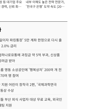
성 등 대기업 주요
내부 이해도 높은 전략 전문가,
 경력, 신뢰 회복
'전국구 은행' 도약 속도 [2026
[2026년]
년]
사
일이자 파킹통장' 5만 계좌 한정으로 다시 출
 2.0% 금리
협하나로유통에 과징금 약 5억 부과, 신상품
장려금 받아
 명동 소상공인에 '행복상자' 200여 개 전
 70여 명 참여
 지원 어린이 창작극 2편, '국제과학연극
·동상 수상
들 부산 외식 사업자 대상 무료 교육, 외국인
케팅 지원