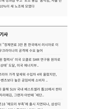
에 성과급 두고 '노조 통합' 움직임, 사흘 만
10%이 새 노조에 모였다
 기사
 "정제연료 3만 톤 한국에서 러시아로 이
 우크라이나의 공격에 수요 늘어
원 협력사' 미국 오클로 SMR 연구용 원자로
 상태' 도달, 미국 에너지부..
코리아 가격 앞세워 수입차 4위 올랐지만,
·벤츠보다 높은 공임비에 소비자 ..
 올해 SUV 국내 베스트셀러 톱10에서 싼타
자리매김, 그랜저·아반떼 '세단..
18 '메모리 부족'에 출시 지연되나, 삼성디