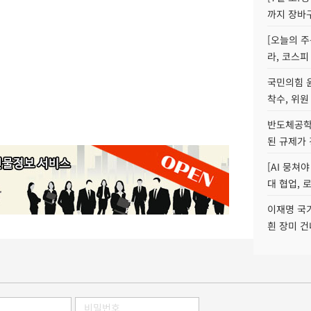
까지 장바
[오늘의 주
라, 코스피
국민의힘 
착수, 위원
반도체공학
된 규제가 
[AI 뭉쳐
대 협업, 
이재명 국
흰 장미 건