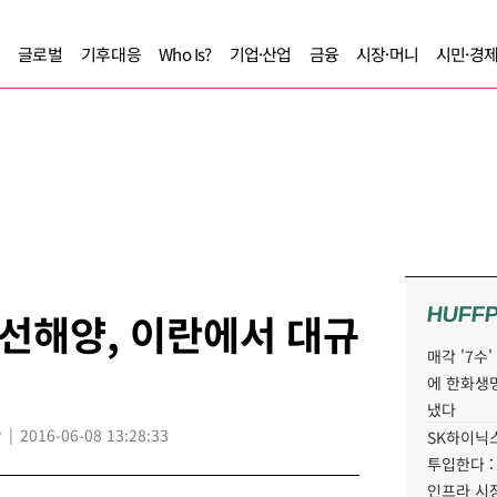
글로벌
기후대응
Who Is?
기업·산업
금융
시장·머니
시민·경
HUFF
선해양, 이란에서 대규
매각 '7수
에 한화생
냈다
r
2016-06-08 13:28:33
SK하이닉스
투입한다 :
인프라 시