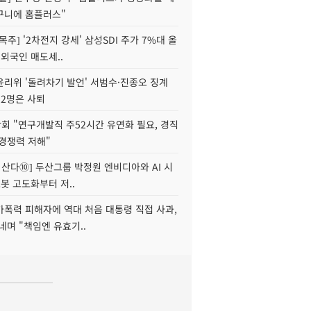
구니에 홈플러스"
목주] '2차전지 강세' 삼성SDI 주가 7%대 올
 외국인 매도세..
윤리위 '돌려차기 발언' 서범수·진종오 징계
 2명은 사퇴
회 "연구개발직 주52시간 유연화 필요, 경직
경쟁력 저해"
야 산다⑩] 두산그룹 박정원 엔비디아와 AI 시
로봇 고도화부터 저..
가폭력 피해자에 역대 처음 대통령 직접 사과,
네며 "책임엔 유효기..