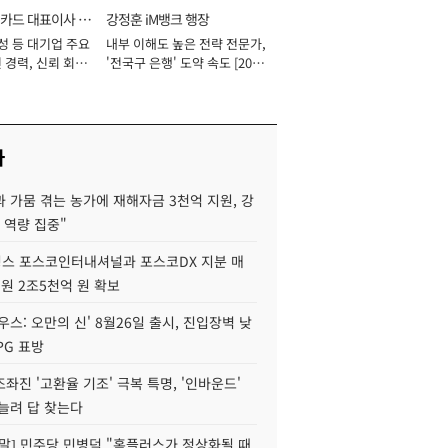
카드 대표이사 사
강정훈 iM뱅크 행장
성 등 대기업 주요
내부 이해도 높은 전략 전문가,
 경력, 신뢰 회복
'전국구 은행' 도약 속도 [2026
[2026년]
년]
사
 가뭄 겪는 농가에 재해자금 3천억 지원, 강
 역량 집중"
스 포스코인터내셔널과 포스코DX 지분 매
재원 2조5천억 원 확보
우스: 오만의 신' 8월26일 출시, 진입장벽 낮
PG 표방
좌진 '고환율 기조' 극복 특명, '인바운드'
늘려 답 찾는다
정말] 민주당 민병덕 "홈플러스가 정상화될 때