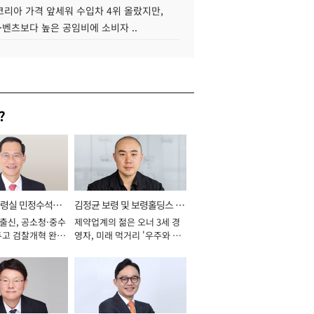
코리아 가격 앞세워 수입차 4위 올랐지만,
·벤츠보다 높은 공임비에 소비자 ..
?
통령실 민정수석비
김정균 보령 및 보령홀딩스 대
 출신, 공소청·중수
제약업계의 젊은 오너 3세 경
표이사 사장
두고 검찰개혁 완수
영자, 미래 먹거리 '우주와 헬
년]
스케어' 공들여 [2026년]