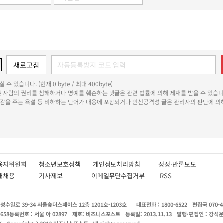
 수 있습니다. (현재 0 byte / 최대 400byte)
다른 사람의 권리를 침해하거나 명예를 훼손하는 댓글은 관련 법률에 의해 제재를 받을 수 있습니
쾌감을 주는 욕설 등 비하하는 단어가 내용에 포함되거나 인신공격성 글은 관리자의 판단에 의해
용자위원회
청소년보호정책
개인정보처리방침
정정·반론보도
인재채용
기사제보
이메일무단수집거부
RSS
수일로 39-34 서울숲더스페이스 12층 1201호-1203호
대표전화 : 1800-6522
편집국 070-4
8658
등록번호 : 서울 아 02897
제호: 비즈니스포스트
등록일: 2013.11.13
발행·편집인 : 강석
X
Copyright ? 2013 비즈니스포스트. All rights reserved.