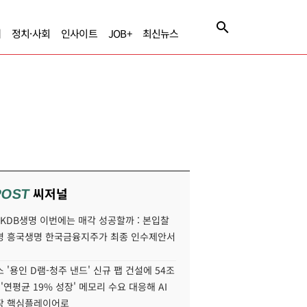
제
정치·사회
인사이트
JOB+
최신뉴스
씨저널
POST
' KDB생명 이번에는 매각 성공할까 : 본입찰
명 흥국생명 한국금융지주가 최종 인수제안서
 '용인 D램-청주 낸드' 신규 팹 건설에 54조
 '연평균 19% 성장' 메모리 수요 대응해 AI
장 핵심플레이어로