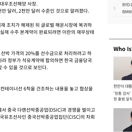
 대우조선해양 사장.
BYD
5
천만 달러, 2천만 달러 수준인 것으로 알려졌다.
BMW
재 조치가 해제된 뒤 글로벌 해운시장에 복귀하
 실제 수주 본계약이 완료되려면 이란의 재무상태
Who Is
 선박 가격의 20%를 선수금으로 처리하려고 하
두나라 정부가 석유계약에 합의하면 한국 금융당국
 수 있을 것으로 보인다.
한찬식 대
U급 컨테이너선 6척을 건조하는 내용을 놓고 협상을
'정통 검사'
서관
청 출범 앞
맡아 [2026
 중국 다롄선박중공업(DSIC)과 경쟁을 벌이고
국유조선사인 중국선박중공업집단(CISC)의 자회