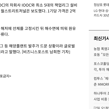
)의 자회사 IOOC와 최소 5대의 잭업리그 설비
정상호 롯데
 월스트리트저널은 보도했다. 1기당 가격은 2억
LG·현대·삼
장
카드사 30년
에 '초집중' 
 해저에 선체를 고정시킨 뒤 해수면에 띄워 원유
종류다.
최신기
그 등 해양플랜트 발주가 드문 상황이라 글로벌
농협 폭염과
라고 말했다. [비즈니스포스트 남희헌 기자]
호동 "모든
포스코홀딩
각, 투자 
배포금지>
컴투스 '제
춘 MMOR
하나투어 조
사업 비중 
[7일 오!