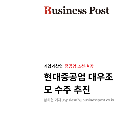
기업과산업
중공업·조선·철강
현대중공업 대우조
모 수주 추진
남희헌 기자 gypsies87@businesspost.co.k