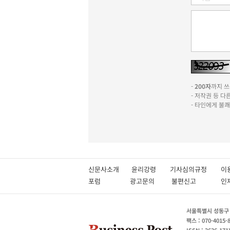
-
200자
까지 쓰실
- 저작권 등 
- 타인에게 불
신문사소개
윤리강령
기사심의규정
이
포럼
광고문의
불편신고
서울특별시 성동구 성
팩스 : 070-4015-
ISSN : 2636-171