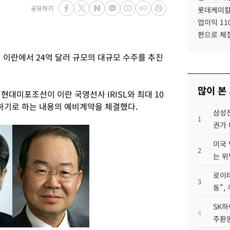
공유하기
롯데케미칼
업이익 11
편으로 체
이란에서 24억 달러 규모의 대규모 수주를 추진
많이 본
현대미포조선이 이란 국영선사 IRISL와 최대 10
하기로 하는 내용의 예비계약을 체결했다.
삼성전
1
권가 
미국 
2
는 위
로이터
3
동",
SK하
4
주환원