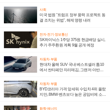
성 의문"
사회
미국 법원 "트럼프 정부 풍력 프로젝트 동
결 조치는 위법", 해제 명령 내려
전자·전기·정보통신
SK하이닉스 1주당 375원 현금배당 실시,
추가 주주환원 계획 9월 공개 예정
자동차·부품
현대차 올해 SUV 국내 베스트셀러 톱10
에서 싼타페만 자리매김, 그랜저·아반떼
'세단 쌍끌이'로 내수 방어
자동차·부품
BYD코리아 가격 앞세워 수입차 4위 올랐
지만, BMW·벤츠보다 높은 공임비에 소비
자 불만 폭발
화학·에너지