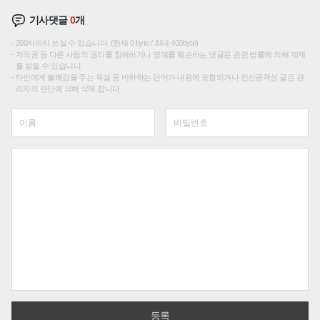
기사댓글
0
개
200자까지 쓰실 수 있습니다. (현재 0 byte / 최대 400byte)
저작권 등 다른 사람의 권리를 침해하거나 명예를 훼손하는 댓글은 관련 법률에 의해 제재
를 받을 수 있습니다.
타인에게 불쾌감을 주는 욕설 등 비하하는 단어가 내용에 포함되거나 인신공격성 글은 관
리자의 판단에 의해 삭제 합니다.