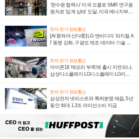
'한수원 협력사' 미국 오클로 SMR 연구용
원자로 '임계 상태' 도달, 미국 에너지부
"중요한 이정표"
전자·전기·정보통신
[AI 뭉쳐야 산다⑧] LG·엔비디아 '피지컬 A
I' 동맹 강화, 구광모 제조·데이터·기술 결
집해 종합 로보틱스 기업으로
전자·전기·정보통신
아이폰18 '메모리 부족'에 출시 지연되나,
삼성디스플레이 LG디스플레이 LG이노
텍 '탈애플' 수익 다각화 속도
전자·전기·정보통신
삼성전자 넷리스트와 특허분쟁 매듭, 5년
동안 최대 1.3조 라이선스비 지급