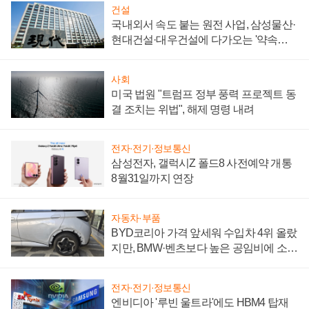
건설
국내외서 속도 붙는 원전 사업, 삼성물산·
현대건설·대우건설에 다가오는 '약속의
시간'
사회
미국 법원 "트럼프 정부 풍력 프로젝트 동
결 조치는 위법", 해제 명령 내려
전자·전기·정보통신
삼성전자, 갤럭시Z 폴드8 사전예약 개통
8월31일까지 연장
자동차·부품
BYD코리아 가격 앞세워 수입차 4위 올랐
지만, BMW·벤츠보다 높은 공임비에 소비
자 불만 폭발
전자·전기·정보통신
엔비디아 '루빈 울트라'에도 HBM4 탑재