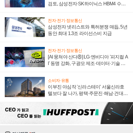
검토, 삼성전자·SK하이닉스 HBM4 수율
에 주도권 갈린다
전자·전기·정보통신
삼성전자 넷리스트와 특허분쟁 매듭, 5년
동안 최대 1.3조 라이선스비 지급
전자·전기·정보통신
[AI 뭉쳐야 산다⑧] LG·엔비디아 '피지컬 A
I' 동맹 강화, 구광모 제조·데이터·기술 결
집해 종합 로보틱스 기업으로
소비자·유통
이부진 야심작 '신라스테이' 서울신라호
텔보다 잘 나가, 평택·주문진·해남·건대로
성장판 더 넓힌다