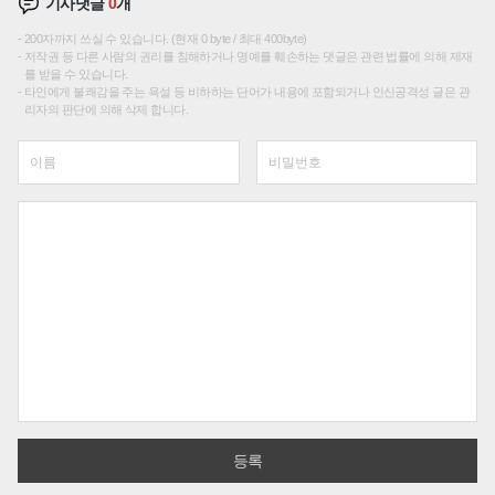
기사댓글
0
개
200자까지 쓰실 수 있습니다. (현재 0 byte / 최대 400byte)
저작권 등 다른 사람의 권리를 침해하거나 명예를 훼손하는 댓글은 관련 법률에 의해 제재
를 받을 수 있습니다.
타인에게 불쾌감을 주는 욕설 등 비하하는 단어가 내용에 포함되거나 인신공격성 글은 관
리자의 판단에 의해 삭제 합니다.