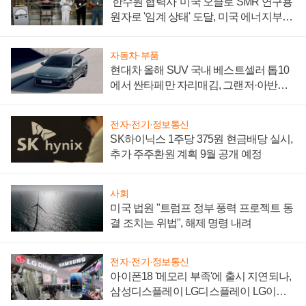
'한수원 협력사' 미국 오클로 SMR 연구용
원자로 '임계 상태' 도달, 미국 에너지부
"중요한 이정표"
자동차·부품
현대차 올해 SUV 국내 베스트셀러 톱10
에서 싼타페만 자리매김, 그랜저·아반떼
'세단 쌍끌이'로 내수 방어
전자·전기·정보통신
SK하이닉스 1주당 375원 현금배당 실시,
추가 주주환원 계획 9월 공개 예정
사회
미국 법원 "트럼프 정부 풍력 프로젝트 동
결 조치는 위법", 해제 명령 내려
전자·전기·정보통신
아이폰18 '메모리 부족'에 출시 지연되나,
삼성디스플레이 LG디스플레이 LG이노