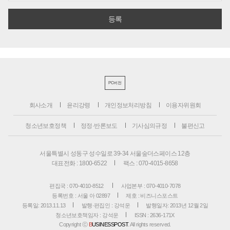
PC버전
회사소개
윤리강령
개인정보처리방침
이용자위원회
청소년보호정책
정정·반론보도
기사심의규정
불편신고
서울특별시 성동구 성수일로 39-34 서울숲더스페이스 12층
대표전화 : 1800-6522
팩스 : 070-4015-8658
편집국 : 070-4010-8512
사업본부 : 070-4010-7078
등록번호 : 서울 아 02897
제호 : 비즈니스포스트
등록일: 2013.11.13
발행·편집인 : 강석운
발행일자: 2013년 12월 2일
청소년보호책임자 : 강석운
ISSN : 2636-171X
Copyright ⓒ
B
USINESSPOST
. All rights reserved.