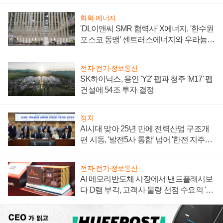
텍 '탈애플' 수익 다각화 속도
화학·에너지
'DL이앤씨 SMR 협력사' X에너지, '한수원
포스코 동맹' 센트러스에너지와 우라늄
계약 체결
전자·전기·정보통신
SK하이닉스, 용인 'Y2' 팹과 청주 'M17' 팹
건설에 54조 투자 결정
정치
AI시대 맞아 25년 만에 전력산업 구조개
편 시동, '발전5사 통합' 넘어 '한전 지주사'
재편론도
전자·전기·정보통신
AI 메모리반도체 시장에서 낸드플래시보
다 D램 부각, 고객사 물량 선점 수요의 '우
선순위'