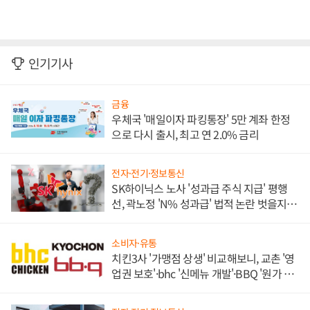
인기기사
금융
우체국 '매일이자 파킹통장' 5만 계좌 한정
으로 다시 출시, 최고 연 2.0% 금리
전자·전기·정보통신
SK하이닉스 노사 '성과급 주식 지급' 평행
선, 곽노정 'N% 성과급' 법적 논란 벗을지 주
목
소비자·유통
치킨3사 '가맹점 상생' 비교해보니, 교촌 '영
업권 보호'·bhc '신메뉴 개발'·BBQ '원가 부
담'