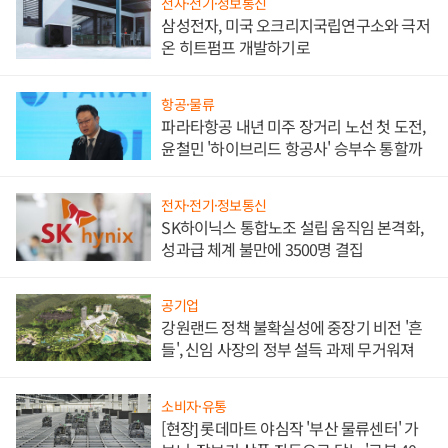
전자·전기·정보통신
삼성전자, 미국 오크리지국립연구소와 극저
온 히트펌프 개발하기로
항공·물류
파라타항공 내년 미주 장거리 노선 첫 도전,
윤철민 '하이브리드 항공사' 승부수 통할까
전자·전기·정보통신
SK하이닉스 통합노조 설립 움직임 본격화,
성과급 체계 불만에 3500명 결집
공기업
강원랜드 정책 불확실성에 중장기 비전 '흔
들', 신임 사장의 정부 설득 과제 무거워져
소비자·유통
[현장] 롯데마트 야심작 '부산 물류센터' 가