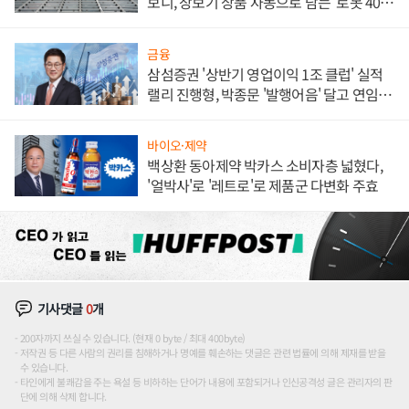
보니, 장보기 상품 자동으로 담는 '로봇 400
대' 장관
금융
삼섬증권 '상반기 영업이익 1조 클럽' 실적
랠리 진행형, 박종문 '발행어음' 달고 연임 향
하나
바이오·제약
백상환 동아제약 박카스 소비자층 넓혔다,
'얼박사'로 '레트로'로 제품군 다변화 주효
기사댓글
0
개
200자까지 쓰실 수 있습니다. (현재 0 byte / 최대 400byte)
저작권 등 다른 사람의 권리를 침해하거나 명예를 훼손하는 댓글은 관련 법률에 의해 제재를 받을
수 있습니다.
타인에게 불쾌감을 주는 욕설 등 비하하는 단어가 내용에 포함되거나 인신공격성 글은 관리자의 판
단에 의해 삭제 합니다.