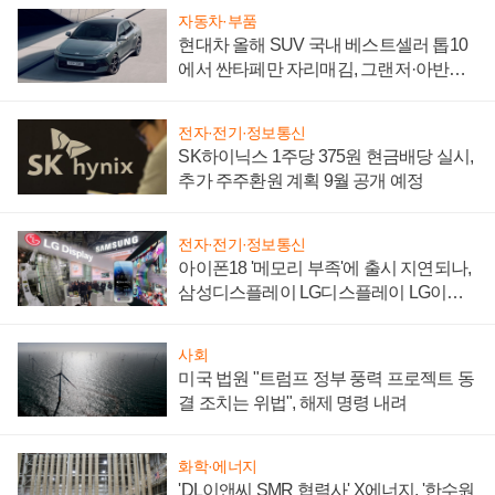
자동차·부품
현대차 올해 SUV 국내 베스트셀러 톱10
에서 싼타페만 자리매김, 그랜저·아반떼
'세단 쌍끌이'로 내수 방어
전자·전기·정보통신
SK하이닉스 1주당 375원 현금배당 실시,
추가 주주환원 계획 9월 공개 예정
전자·전기·정보통신
아이폰18 '메모리 부족'에 출시 지연되나,
삼성디스플레이 LG디스플레이 LG이노
텍 '탈애플' 수익 다각화 속도
사회
미국 법원 "트럼프 정부 풍력 프로젝트 동
결 조치는 위법", 해제 명령 내려
화학·에너지
'DL이앤씨 SMR 협력사' X에너지, '한수원