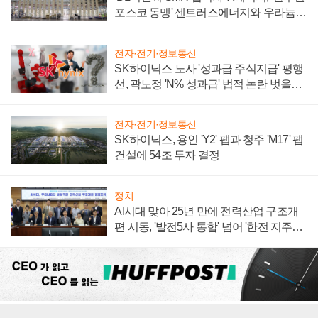
포스코 동맹' 센트러스에너지와 우라늄
계약 체결
전자·전기·정보통신
SK하이닉스 노사 '성과급 주식지급' 평행
선, 곽노정 'N% 성과급' 법적 논란 벗을지
주목
전자·전기·정보통신
SK하이닉스, 용인 'Y2' 팹과 청주 'M17' 팹
건설에 54조 투자 결정
정치
AI시대 맞아 25년 만에 전력산업 구조개
편 시동, '발전5사 통합' 넘어 '한전 지주사'
재편론도