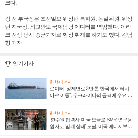
크다.
강 전 부국장은 조선일보 워싱턴 특파원, 논설위원, 워싱
턴 지국장, 외교안보 국제담당 에디터를 역임했다. 이라
크 전쟁 당시 종군기자로 현장 취재를 하기도 했다. 김남
형 기자
인기기사
화학·에너지
로이터 "정제연료 3만 톤 한국에서 러시
아로 이동", 우크라이나의 공격에 수요 늘
어
화학·에너지
'한수원 협력사' 미국 오클로 SMR 연구용
원자로 '임계 상태' 도달, 미국 에너지부
"중요한 이정표"