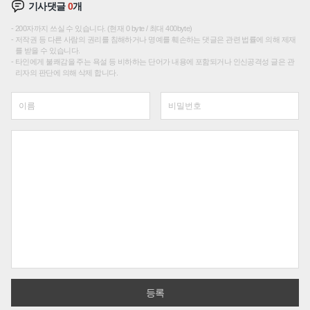
기사댓글
0
개
200자까지 쓰실 수 있습니다. (현재 0 byte / 최대 400byte)
저작권 등 다른 사람의 권리를 침해하거나 명예를 훼손하는 댓글은 관련 법률에 의해 제재
를 받을 수 있습니다.
타인에게 불쾌감을 주는 욕설 등 비하하는 단어가 내용에 포함되거나 인신공격성 글은 관
리자의 판단에 의해 삭제 합니다.