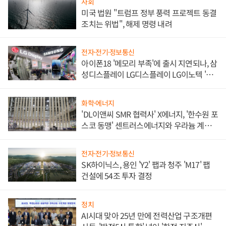
사회
미국 법원 "트럼프 정부 풍력 프로젝트 동결
조치는 위법", 해제 명령 내려
전자·전기·정보통신
아이폰18 '메모리 부족'에 출시 지연되나, 삼
성디스플레이 LG디스플레이 LG이노텍 '탈
애플' 수익 다각화 속도
화학·에너지
'DL이앤씨 SMR 협력사' X에너지, '한수원 포
스코 동맹' 센트러스에너지와 우라늄 계약
체결
전자·전기·정보통신
SK하이닉스, 용인 'Y2' 팹과 청주 'M17' 팹
건설에 54조 투자 결정
정치
AI시대 맞아 25년 만에 전력산업 구조개편