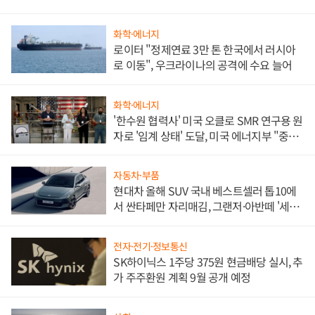
화학·에너지
로이터 "정제연료 3만 톤 한국에서 러시아
로 이동", 우크라이나의 공격에 수요 늘어
화학·에너지
'한수원 협력사' 미국 오클로 SMR 연구용 원
자로 '임계 상태' 도달, 미국 에너지부 "중요
한 이정표"
자동차·부품
현대차 올해 SUV 국내 베스트셀러 톱10에
서 싼타페만 자리매김, 그랜저·아반떼 '세단
쌍끌이'로 내수 방어
전자·전기·정보통신
SK하이닉스 1주당 375원 현금배당 실시, 추
가 주주환원 계획 9월 공개 예정