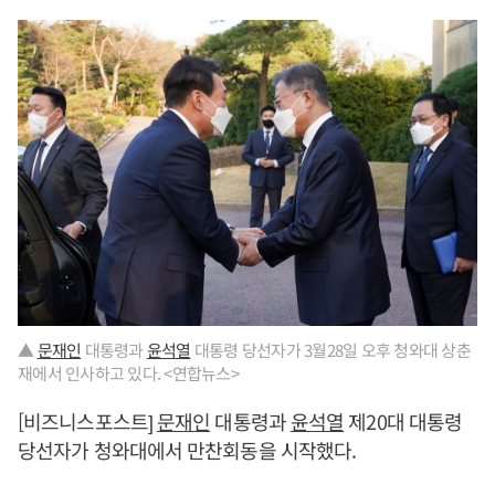
▲
문재인
대통령과
윤석열
대통령 당선자가 3월28일 오후 청와대 상춘
재에서 인사하고 있다. <연합뉴스>
[비즈니스포스트]
문재인
대통령과
윤석열
제20대 대통령
당선자가 청와대에서 만찬회동을 시작했다.