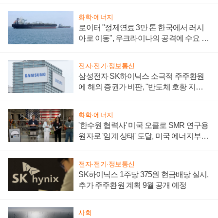
화학·에너지
로이터 "정제연료 3만 톤 한국에서 러시
아로 이동", 우크라이나의 공격에 수요 늘
어
전자·전기·정보통신
삼성전자 SK하이닉스 소극적 주주환원
에 해외 증권가 비판, "반도체 호황 지속
성 의문"
화학·에너지
'한수원 협력사' 미국 오클로 SMR 연구용
원자로 '임계 상태' 도달, 미국 에너지부
"중요한 이정표"
전자·전기·정보통신
SK하이닉스 1주당 375원 현금배당 실시,
추가 주주환원 계획 9월 공개 예정
사회