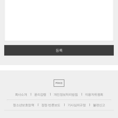
PC버전
회사소개
윤리강령
개인정보처리방침
이용자위원회
청소년보호정책
정정·반론보도
기사심의규정
불편신고