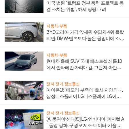
미국 법원 "트럼프 정부 풍력 프로젝트 동
결 조치는 위법", 해제 명령 내려
자동차·부품
BYD코리아 가격 앞세워 수입차 4위 올랐
지만, BMW·벤츠보다 높은 공임비에 소비
자 불만 폭발
자동차·부품
현대차 올해 SUV 국내 베스트셀러 톱10
에서 싼타페만 자리매김, 그랜저·아반떼
'세단 쌍끌이'로 내수 방어
전자·전기·정보통신
아이폰18 '메모리 부족'에 출시 지연되나,
삼성디스플레이 LG디스플레이 LG이노
텍 '탈애플' 수익 다각화 속도
전자·전기·정보통신
[AI 뭉쳐야 산다⑧] LG·엔비디아 '피지컬 A
I' 동맹 강화, 구광모 제조·데이터·기술 결