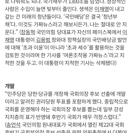
로 나눠줘도 되나. 국가채무가 1300조를 넘었다. 정상적인
사람은 수입이 늘면 빚부터 줄인다. 생색은
이재명
이 내고
갚는 건 미래의 청년들이다. ‘국민배당’은 결국 ‘청년부
채’다. 이것도 가짜뉴스라고 해보시든가. 나는 절대로 안 지
운다.” (
장동혁
국민의힘 당대표가 자신의 페이스북에서
이
재명
대통령이
김용범
청와대 정책실장의 국민배당금 발언
에 대해 ‘초과 이윤’이 아니라 ‘초과 세수’를 활용하는 것을
검토한 것이라며 한 기사를 ‘여론조작용 가짜뉴스’라고 지
적한 것을 두고. 이 대통령이 지적한 기사는 삭제됐다)
개딸
“민주당은 당헌·당규를 개정해 국회의장 후보 선출에 개딸
이라고 알려진 권리당원 투표를 포함하게 했다. 중립적으로
국회를 운영해야 하는 국회의장 후보를 뽑는데 일부 강성
지지층의 표가 반영돼 후반기 국회가 매우 걱정스럽다.”
(
송언석
국민의힘 원내대표가 국회에서 열린 제22대 국회
후반기 국회부의장 후보 선출을 위한 의원총회에서 더불어