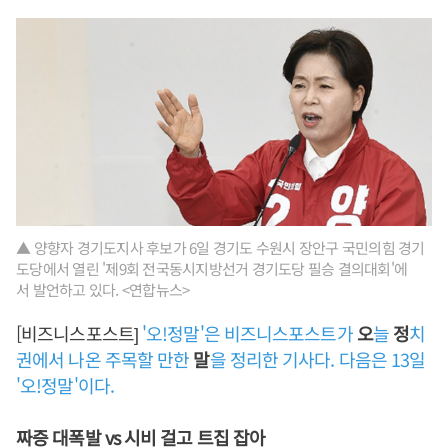
▲ 양향자 경기도지사 후보가 6일 경기도 수원시 장안구 국민의힘 경기
도당에서 열린 '제9회 전국동시지방선거 경기도당 필승 결의대회'에
서 발언하고 있다. <연합뉴스>
[비즈니스포스트]
'오!정말'은 비즈니스포스트가
오
늘
정
치
권에서 나온 주목할 만한
말
을 정리한 기사다. 다음은 13일
'오!정말'이다.
짜증 대폭발 vs 시비 걸고 트집 잡아