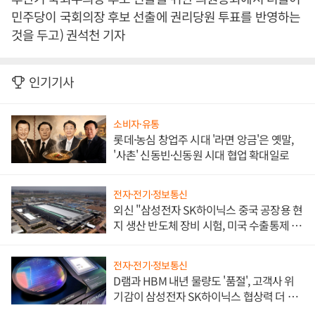
민주당이 국회의장 후보 선출에 권리당원 투표를 반영하는
것을 두고) 권석천 기자
인기기사
소비자·유통
롯데·농심 창업주 시대 '라면 앙금'은 옛말,
'사촌' 신동빈·신동원 시대 협업 확대일로
전자·전기·정보통신
외신 "삼성전자 SK하이닉스 중국 공장용 현
지 생산 반도체 장비 시험, 미국 수출통제 대
비"
전자·전기·정보통신
D램과 HBM 내년 물량도 '품절', 고객사 위
기감이 삼성전자 SK하이닉스 협상력 더 키
워