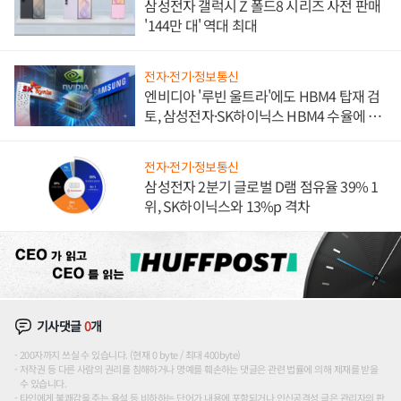
삼성전자 갤럭시 Z 폴드8 시리즈 사전 판매
'144만 대' 역대 최대
전자·전기·정보통신
엔비디아 '루빈 울트라'에도 HBM4 탑재 검
토, 삼성전자·SK하이닉스 HBM4 수율에 주
도권 갈린다
전자·전기·정보통신
삼성전자 2분기 글로벌 D램 점유율 39% 1
위, SK하이닉스와 13%p 격차
기사댓글
0
개
200자까지 쓰실 수 있습니다. (현재 0 byte / 최대 400byte)
저작권 등 다른 사람의 권리를 침해하거나 명예를 훼손하는 댓글은 관련 법률에 의해 제재를 받을
수 있습니다.
타인에게 불쾌감을 주는 욕설 등 비하하는 단어가 내용에 포함되거나 인신공격성 글은 관리자의 판