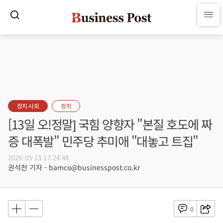
정치·사회
정치
[13일 오!정말] 국힘 양향자 "본질 호도에 짜
증 대폭발" 민주당 추미애 "대놓고 트집"
2026-05-13 17:24:48
권석천 기자 - bamco@businesspost.co.kr
0