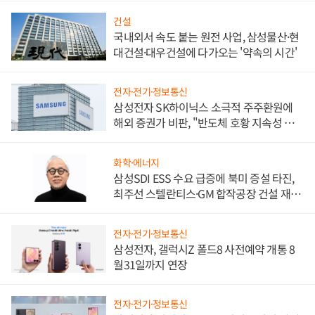
건설
국내외서 속도 붙는 원전 사업, 삼성물산·현
대건설·대우건설에 다가오는 '약속의 시간'
전자·전기·정보통신
삼성전자 SK하이닉스 소극적 주주환원에
해외 증권가 비판, "반도체 호황 지속성 의
문"
화학·에너지
삼성SDI ESS 수요 급증에 북미 증설 타진,
최주선 스텔란티스·GM 합작공장 건설 재추
진하나
전자·전기·정보통신
삼성전자, 갤럭시Z 폴드8 사전예약 개통 8
월31일까지 연장
전자·전기·정보통신