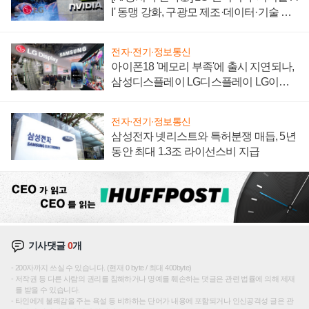
I' 동맹 강화, 구광모 제조·데이터·기술 결
집해 종합 로보틱스 기업으로
전자·전기·정보통신
아이폰18 '메모리 부족'에 출시 지연되나,
삼성디스플레이 LG디스플레이 LG이노
텍 '탈애플' 수익 다각화 속도
전자·전기·정보통신
삼성전자 넷리스트와 특허분쟁 매듭, 5년
동안 최대 1.3조 라이선스비 지급
기사댓글
0
개
200자까지 쓰실 수 있습니다. (현재 0 byte / 최대 400byte)
저작권 등 다른 사람의 권리를 침해하거나 명예를 훼손하는 댓글은 관련 법률에 의해 제재
를 받을 수 있습니다.
타인에게 불쾌감을 주는 욕설 등 비하하는 단어가 내용에 포함되거나 인신공격성 글은 관