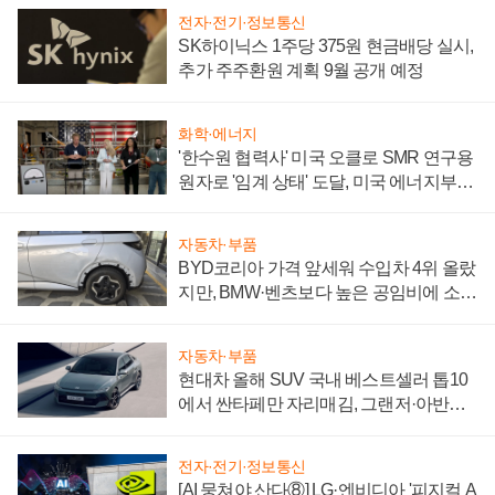
전자·전기·정보통신
SK하이닉스 1주당 375원 현금배당 실시,
추가 주주환원 계획 9월 공개 예정
화학·에너지
'한수원 협력사' 미국 오클로 SMR 연구용
원자로 '임계 상태' 도달, 미국 에너지부
"중요한 이정표"
자동차·부품
BYD코리아 가격 앞세워 수입차 4위 올랐
지만, BMW·벤츠보다 높은 공임비에 소비
자 불만 폭발
자동차·부품
현대차 올해 SUV 국내 베스트셀러 톱10
에서 싼타페만 자리매김, 그랜저·아반떼
'세단 쌍끌이'로 내수 방어
전자·전기·정보통신
[AI 뭉쳐야 산다⑧] LG·엔비디아 '피지컬 A