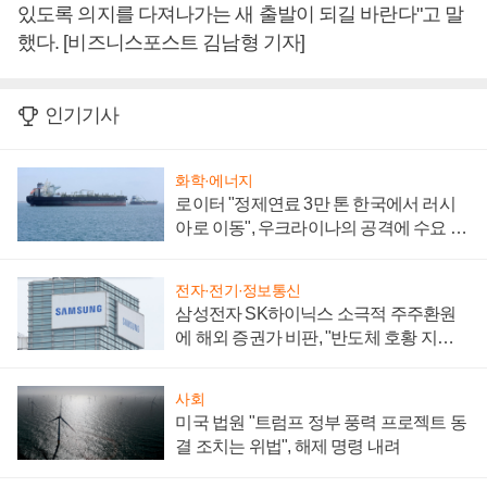
있도록 의지를 다져나가는 새 출발이 되길 바란다"고 말
했다. [비즈니스포스트 김남형 기자]
인기기사
화학·에너지
로이터 "정제연료 3만 톤 한국에서 러시
아로 이동", 우크라이나의 공격에 수요 늘
어
전자·전기·정보통신
삼성전자 SK하이닉스 소극적 주주환원
에 해외 증권가 비판, "반도체 호황 지속
성 의문"
사회
미국 법원 "트럼프 정부 풍력 프로젝트 동
결 조치는 위법", 해제 명령 내려