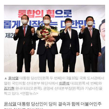
▲
윤석열
대통령 당선인(왼쪽 두 번째)이 3월10일 국회 도서관에서
열린 국민의힘 선대본부 해단식에서
이준석
대표(왼쪽 세 번째)와
김기현
원내대표(오른쪽), 권영세 선대본부장(왼쪽)과 기념사진을
찍고 있다. <연합뉴스>
윤석열
대통령 당선인이 당의 결속과 함께 더불어민주