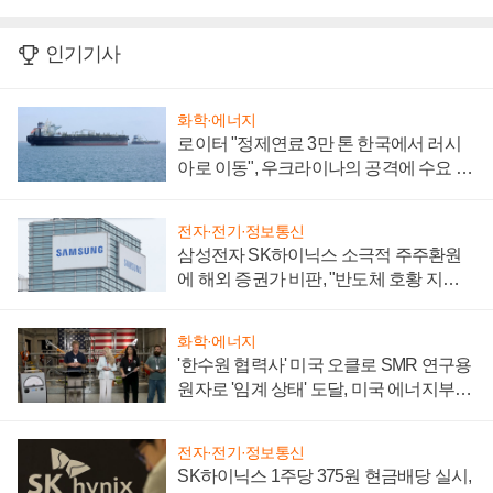
인기기사
화학·에너지
로이터 "정제연료 3만 톤 한국에서 러시
아로 이동", 우크라이나의 공격에 수요 늘
어
전자·전기·정보통신
삼성전자 SK하이닉스 소극적 주주환원
에 해외 증권가 비판, "반도체 호황 지속
성 의문"
화학·에너지
'한수원 협력사' 미국 오클로 SMR 연구용
원자로 '임계 상태' 도달, 미국 에너지부
"중요한 이정표"
전자·전기·정보통신
SK하이닉스 1주당 375원 현금배당 실시,