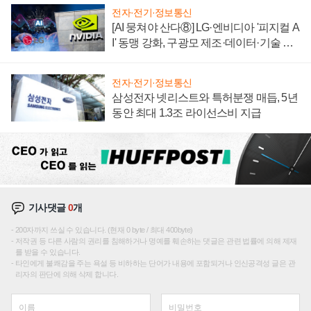
전자·전기·정보통신
[AI 뭉쳐야 산다⑧] LG·엔비디아 '피지컬 A
I' 동맹 강화, 구광모 제조·데이터·기술 결
집해 종합 로보틱스 기업으로
전자·전기·정보통신
삼성전자 넷리스트와 특허분쟁 매듭, 5년
동안 최대 1.3조 라이선스비 지급
기사댓글
0
개
200자까지 쓰실 수 있습니다. (현재 0 byte / 최대 400byte)
저작권 등 다른 사람의 권리를 침해하거나 명예를 훼손하는 댓글은 관련 법률에 의해 제재
를 받을 수 있습니다.
타인에게 불쾌감을 주는 욕설 등 비하하는 단어가 내용에 포함되거나 인신공격성 글은 관
리자의 판단에 의해 삭제 합니다.