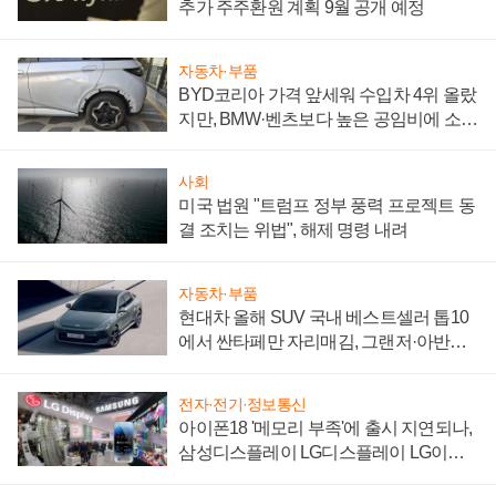
추가 주주환원 계획 9월 공개 예정
자동차·부품
BYD코리아 가격 앞세워 수입차 4위 올랐
지만, BMW·벤츠보다 높은 공임비에 소비
자 불만 폭발
사회
미국 법원 "트럼프 정부 풍력 프로젝트 동
결 조치는 위법", 해제 명령 내려
자동차·부품
현대차 올해 SUV 국내 베스트셀러 톱10
에서 싼타페만 자리매김, 그랜저·아반떼
'세단 쌍끌이'로 내수 방어
전자·전기·정보통신
아이폰18 '메모리 부족'에 출시 지연되나,
삼성디스플레이 LG디스플레이 LG이노
텍 '탈애플' 수익 다각화 속도