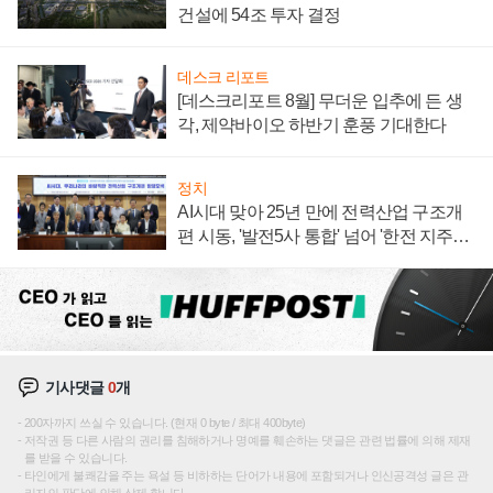
건설에 54조 투자 결정
데스크 리포트
[데스크리포트 8월] 무더운 입추에 든 생
각, 제약바이오 하반기 훈풍 기대한다
정치
AI시대 맞아 25년 만에 전력산업 구조개
편 시동, '발전5사 통합' 넘어 '한전 지주사'
재편론도
기사댓글
0
개
200자까지 쓰실 수 있습니다. (현재 0 byte / 최대 400byte)
저작권 등 다른 사람의 권리를 침해하거나 명예를 훼손하는 댓글은 관련 법률에 의해 제재
를 받을 수 있습니다.
타인에게 불쾌감을 주는 욕설 등 비하하는 단어가 내용에 포함되거나 인신공격성 글은 관
리자의 판단에 의해 삭제 합니다.