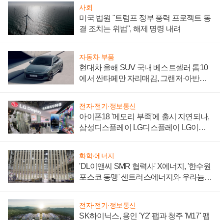
사회
미국 법원 "트럼프 정부 풍력 프로젝트 동
결 조치는 위법", 해제 명령 내려
자동차·부품
현대차 올해 SUV 국내 베스트셀러 톱10
에서 싼타페만 자리매김, 그랜저·아반떼
'세단 쌍끌이'로 내수 방어
전자·전기·정보통신
아이폰18 '메모리 부족'에 출시 지연되나,
삼성디스플레이 LG디스플레이 LG이노
텍 '탈애플' 수익 다각화 속도
화학·에너지
'DL이앤씨 SMR 협력사' X에너지, '한수원
포스코 동맹' 센트러스에너지와 우라늄
계약 체결
전자·전기·정보통신
SK하이닉스, 용인 'Y2' 팹과 청주 'M17' 팹