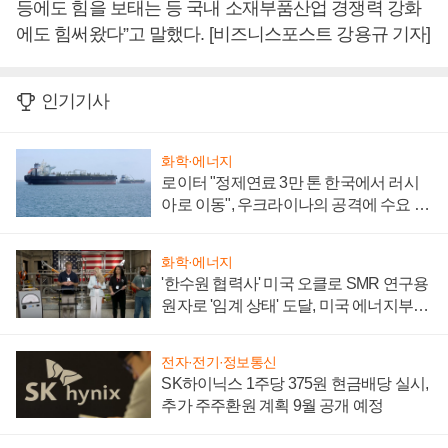
등에도 힘을 보태는 등 국내 소재부품산업 경쟁력 강화
에도 힘써왔다”고 말했다. [비즈니스포스트 강용규 기자]
인기기사
화학·에너지
로이터 "정제연료 3만 톤 한국에서 러시
아로 이동", 우크라이나의 공격에 수요 늘
어
화학·에너지
'한수원 협력사' 미국 오클로 SMR 연구용
원자로 '임계 상태' 도달, 미국 에너지부
"중요한 이정표"
전자·전기·정보통신
SK하이닉스 1주당 375원 현금배당 실시,
추가 주주환원 계획 9월 공개 예정