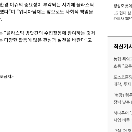
환경 이슈의 중요성이 부각되는 시기에 플라스틱
정상호 롯데
증했다”며 “위니아딤채는 앞으로도 사회적 책임을
LG·현대·삼
장
.
카드사 30년
에 '초집중' 
는 “플라스틱 방앗간의 수집활동에 참여하는 것처
 다양한 활동에 많은 관심과 실천을 바란다”고
최신기
농협 폭염과
호동 "모든
배포금지>
포스코홀딩
매각, 투자
[현장] 컴
장벽 낮춘 
하나투어 '
사업 비중 
[7일 오!