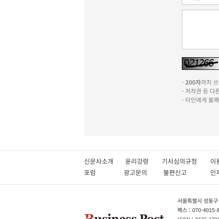
-
200자
까지 쓰실
- 저작권 등 
- 타인에게 불
신문사소개
윤리강령
기사심의규정
이
포럼
광고문의
불편신고
서울특별시 성동구 성
팩스 : 070-4015-
ISSN : 2636-171