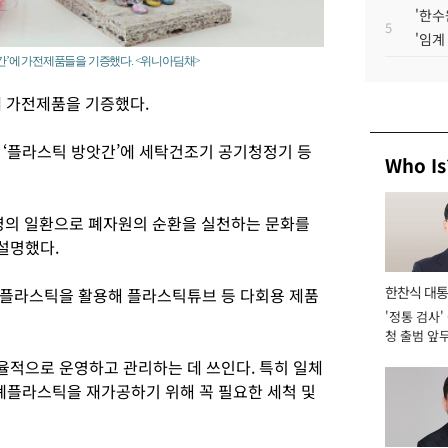
'한수
5
'임계
’에 가전제품들을 기증했다. <위니아딤채>
 가전제품을 기증했다.
 ‘플라스틱 방앗간’에 세탁건조기 공기청정기 등
Who Is
경영의 일환으로 폐자원의 순환을 실천하는 문화를
설명했다.
한찬식 대
폐플라스틱을 활용해 플라스틱튜브 등 다회용 제품
'정통 검사'
서관
청 출범 앞
맡아 [2026
적으로 운영하고 관리하는 데 쓰인다. 특히 일체
 폐플라스틱을 재가공하기 위해 꼭 필요한 세척 및