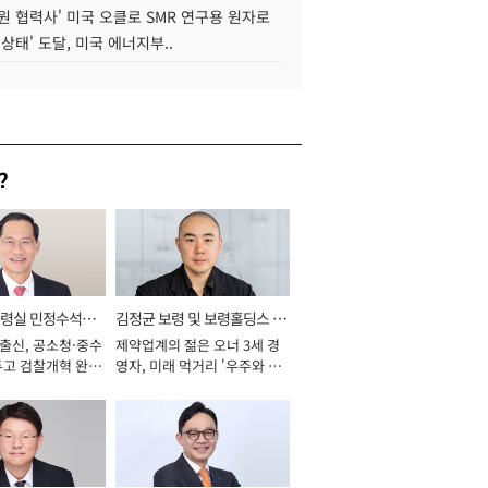
원 협력사' 미국 오클로 SMR 연구용 원자로
 상태' 도달, 미국 에너지부..
?
통령실 민정수석비
김정균 보령 및 보령홀딩스 대
 출신, 공소청·중수
제약업계의 젊은 오너 3세 경
표이사 사장
두고 검찰개혁 완수
영자, 미래 먹거리 '우주와 헬
년]
스케어' 공들여 [2026년]