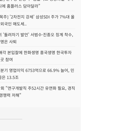
니에 홈플러스 담아달라"
목주] '2차전지 강세' 삼성SDI 주가 7%대 올
 외국인 매도세..
 '돌려차기 발언' 서범수·진종오 징계 착수,
2명은 사퇴
 매각 본입찰에 한화생명 흥국생명 한국투자
3곳 참여
분기 영업이익 6753억으로 66.9% 늘어, 민
은 13.5조
회 "연구개발직 주52시간 유연화 필요, 경직
경쟁력 저해"