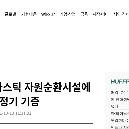
글로벌
기후대응
Who Is?
기업·산업
금융
시장·머니
시민·경
HUFF
라스틱 자원순환시설에
매각 '7수
정기 기증
에 한화생
냈다
1-10-13 11:31:32
SK하이닉스
투입한다 :
인프라 시