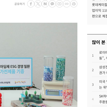
공유하기
롯데케미칼
업이익 11
편으로 체
많이 본
로이터
1
동",
삼성전
2
권가 
미국 
3
는 위
SK하
4
주환원