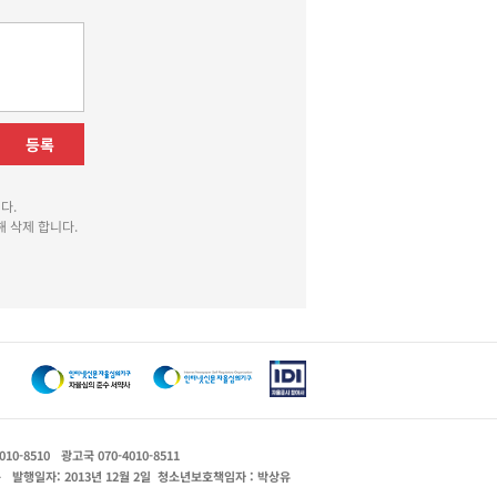
등록
다.
 삭제 합니다.
010-8510
광고국 070-4010-8511
운
발행일자: 2013년 12월 2일
청소년보호책임자 : 박상유