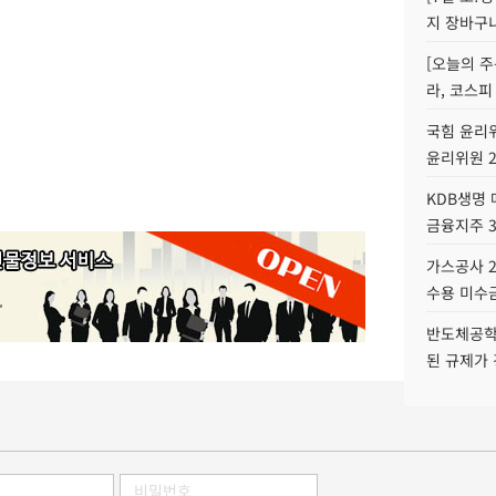
지 장바구
[오늘의 주
라, 코스피
국힘 윤리위
윤리위원 
KDB생명
금융지주 
가스공사 2
수용 미수금
반도체공학
된 규제가 