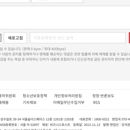
 수 있습니다. (현재 0 byte / 최대 400byte)
다른 사람의 권리를 침해하거나 명예를 훼손하는 댓글은 관련 법률에 의해 제재를 받을 수 있습니
쾌감을 주는 욕설 등 비하하는 단어가 내용에 포함되거나 인신공격성 글은 관리자의 판단에 의해
용자위원회
청소년보호정책
개인정보처리방침
정정·반론보도
인재채용
기사제보
이메일무단수집거부
RSS
수일로 39-34 서울숲더스페이스 12층 1201호-1203호
대표전화 : 1800-6522
편집국 070-4
8658
등록번호 : 서울 아 02897
제호: 비즈니스포스트
등록일: 2013.11.13
발행·편집인 : 강석
X
Copyright ? 2013 비즈니스포스트. All rights reserved.