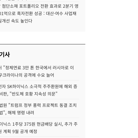
 첨단소재 포트폴리오 전환 효과로 2분기 영
01억으로 흑자전환 성공 : 대산·여수 사업재
질개선 속도 높인다
 기사
 "정제연료 3만 톤 한국에서 러시아로 이
 우크라이나의 공격에 수요 늘어
자 SK하이닉스 소극적 주주환원에 해외 증
비판, "반도체 호황 지속성 의문"
법원 "트럼프 정부 풍력 프로젝트 동결 조치
법", 해제 명령 내려
이닉스 1주당 375원 현금배당 실시, 추가 주
 계획 9월 공개 예정