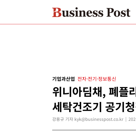
기업과산업
전자·전기·정보통신
위니아딤채, 폐플
세탁건조기 공기청
강용규 기자 kyk@businesspost.co.kr
202