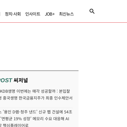
제
정치·사회
인사이트
JOB+
최신뉴스
씨저널
POST
' KDB생명 이번에는 매각 성공할까 : 본입찰
명 흥국생명 한국금융지주가 최종 인수제안서
 '용인 D램-청주 낸드' 신규 팹 건설에 54조
 '연평균 19% 성장' 메모리 수요 대응해 AI
장 핵심플레이어로