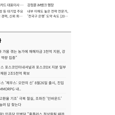
카드 대표이사 사
강정훈 iM뱅크 행장
성 등 대기업 주요
내부 이해도 높은 전략 전문가,
 경력, 신뢰 회복
'전국구 은행' 도약 속도 [2026
[2026년]
년]
사
 가뭄 겪는 농가에 재해자금 3천억 지원, 강
 역량 집중"
스 포스코인터내셔널과 포스코DX 지분 일부
 재원 2조5천억 확보
투스 '제우스: 오만의 신' 8월26일 출시, 진입
MMORPG 내..
고환율 기조' 극복 절실, 조좌진 '인바운드'
늘려 답 찾는다
정말] 민주당 민병덕 "홈플러스 정상화될 때까