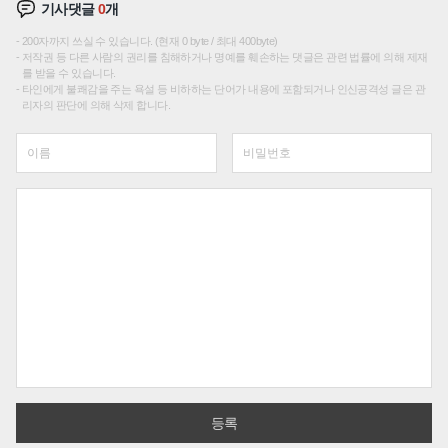
기사댓글
0
개
200자까지 쓰실 수 있습니다. (현재 0 byte / 최대 400byte)
저작권 등 다른 사람의 권리를 침해하거나 명예를 훼손하는 댓글은 관련 법률에 의해 제재
를 받을 수 있습니다.
타인에게 불쾌감을 주는 욕설 등 비하하는 단어가 내용에 포함되거나 인신공격성 글은 관
리자의 판단에 의해 삭제 합니다.