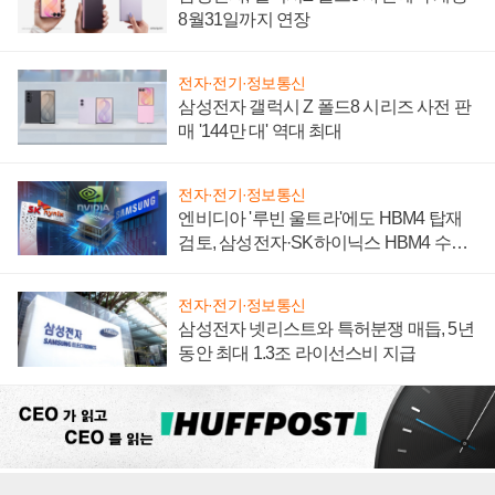
8월31일까지 연장
전자·전기·정보통신
삼성전자 갤럭시 Z 폴드8 시리즈 사전 판
매 '144만 대' 역대 최대
전자·전기·정보통신
엔비디아 '루빈 울트라'에도 HBM4 탑재
검토, 삼성전자·SK하이닉스 HBM4 수율
에 주도권 갈린다
전자·전기·정보통신
삼성전자 넷리스트와 특허분쟁 매듭, 5년
동안 최대 1.3조 라이선스비 지급