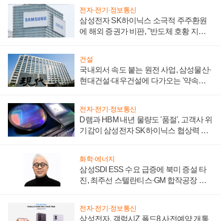
전자·전기·정보통신
삼성전자 SK하이닉스 소극적 주주환원
에 해외 증권가 비판, "반도체 호황 지속
성 의문"
건설
국내외서 속도 붙는 원전 사업, 삼성물산·
현대건설·대우건설에 다가오는 '약속의
시간'
전자·전기·정보통신
D램과 HBM 내년 물량도 '품절', 고객사 위
기감이 삼성전자 SK하이닉스 협상력 더
키워
화학·에너지
삼성SDI ESS 수요 급증에 북미 증설 타
진, 최주선 스텔란티스·GM 합작공장 건
설 재추진하나
전자·전기·정보통신
삼성전자, 갤럭시Z 폴드8 사전예약 개통