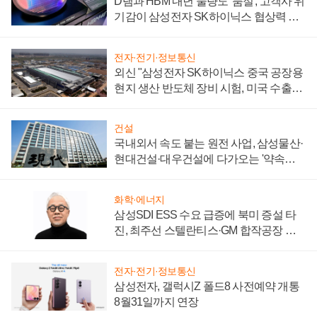
D램과 HBM 내년 물량도 '품절', 고객사 위
기감이 삼성전자 SK하이닉스 협상력 더
키워
전자·전기·정보통신
외신 "삼성전자 SK하이닉스 중국 공장용
현지 생산 반도체 장비 시험, 미국 수출통
제 대비"
건설
국내외서 속도 붙는 원전 사업, 삼성물산·
현대건설·대우건설에 다가오는 '약속의
시간'
화학·에너지
삼성SDI ESS 수요 급증에 북미 증설 타
진, 최주선 스텔란티스·GM 합작공장 건
설 재추진하나
전자·전기·정보통신
삼성전자, 갤럭시Z 폴드8 사전예약 개통
8월31일까지 연장