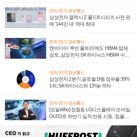
전자·전기·정보통신
삼성전자 갤럭시 Z 폴드8 시리즈 사전 판
매 '144만 대' 역대 최대
전자·전기·정보통신
엔비디아 '루빈 울트라'에도 HBM4 탑재
검토, 삼성전자·SK하이닉스 HBM4 수율
에 주도권 갈린다
전자·전기·정보통신
삼성전자 2분기 글로벌 D램 점유율 39%
1위, SK하이닉스와 13%p 격차
전자·전기·정보통신
[오늘Who] 정철동 LG디스플레이 모바일
OLED로 하반기 실적 반등 시동, '칩플레
이션'에 가격 인하 압박은 부담