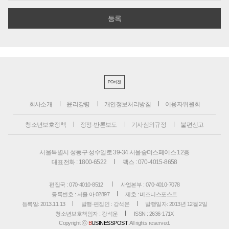
PC버전
회사소개
윤리강령
개인정보처리방침
이용자위원회
청소년보호정책
정정·반론보도
기사심의규정
불편신고
서울특별시 성동구 성수일로 39-34 서울숲더스페이스 12층
대표전화 : 1800-6522
팩스 : 070-4015-8658
편집국 : 070-4010-8512
사업본부 : 070-4010-7078
등록번호 : 서울 아 02897
제호 : 비즈니스포스트
등록일: 2013.11.13
발행·편집인 : 강석운
발행일자: 2013년 12월 2일
청소년보호책임자 : 강석운
ISSN : 2636-171X
Copyright ⓒ
B
USINESSPOST
. All rights reserved.