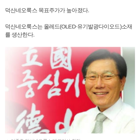
덕산네오룩스 목표주가가 높아졌다.
덕산네오룩스는 올레드(OLED·유기발광다이오드)소재
를 생산한다.