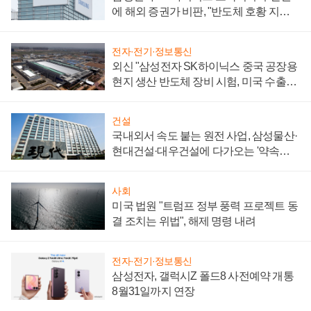
에 해외 증권가 비판, "반도체 호황 지속
성 의문"
전자·전기·정보통신
외신 "삼성전자 SK하이닉스 중국 공장용
현지 생산 반도체 장비 시험, 미국 수출통
제 대비"
건설
국내외서 속도 붙는 원전 사업, 삼성물산·
현대건설·대우건설에 다가오는 '약속의
시간'
사회
미국 법원 "트럼프 정부 풍력 프로젝트 동
결 조치는 위법", 해제 명령 내려
전자·전기·정보통신
삼성전자, 갤럭시Z 폴드8 사전예약 개통
8월31일까지 연장