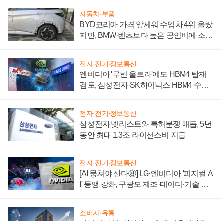
자동차·부품
BYD코리아 가격 앞세워 수입차 4위 올랐
지만, BMW·벤츠보다 높은 공임비에 소비
자 불만 폭발
전자·전기·정보통신
엔비디아 '루빈 울트라'에도 HBM4 탑재
검토, 삼성전자·SK하이닉스 HBM4 수율
에 주도권 갈린다
전자·전기·정보통신
삼성전자 넷리스트와 특허분쟁 매듭, 5년
동안 최대 1.3조 라이선스비 지급
전자·전기·정보통신
[AI 뭉쳐야 산다⑧] LG·엔비디아 '피지컬 A
I' 동맹 강화, 구광모 제조·데이터·기술 결
집해 종합 로보틱스 기업으로
소비자·유통