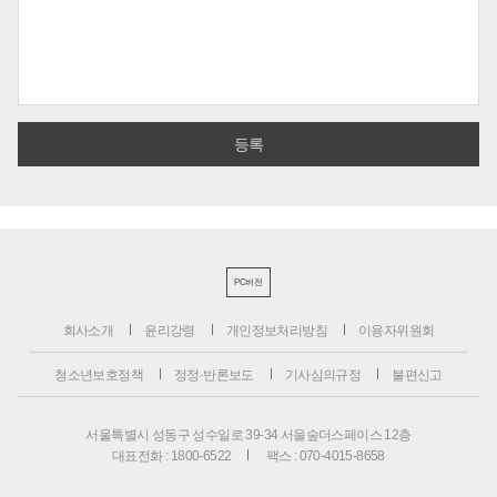
PC버전
회사소개
윤리강령
개인정보처리방침
이용자위원회
청소년보호정책
정정·반론보도
기사심의규정
불편신고
서울특별시 성동구 성수일로 39-34 서울숲더스페이스 12층
대표전화 : 1800-6522
팩스 : 070-4015-8658