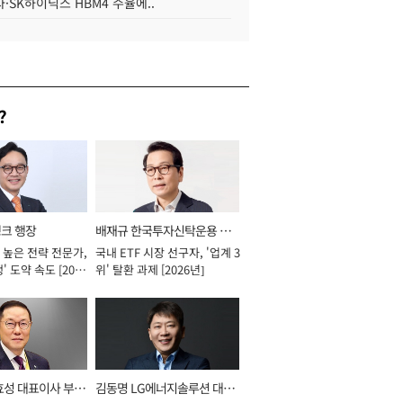
·SK하이닉스 HBM4 수율에..
?
뱅크 행장
배재규 한국투자신탁운용 대
 높은 전략 전문가,
국내 ETF 시장 선구자, '업계 3
표이사 사장
' 도약 속도 [2026
위' 탈환 과제 [2026년]
효성 대표이사 부회
김동명 LG에너지솔루션 대표