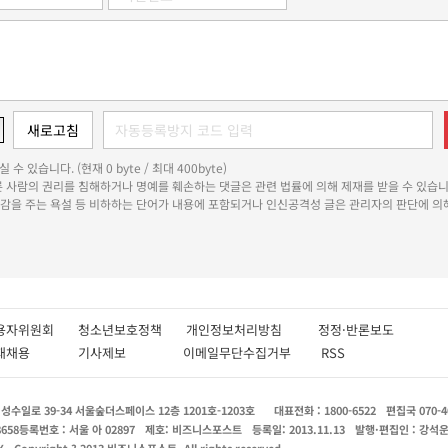
 수 있습니다. (현재 0 byte / 최대 400byte)
다른 사람의 권리를 침해하거나 명예를 훼손하는 댓글은 관련 법률에 의해 제재를 받을 수 있습니
쾌감을 주는 욕설 등 비하하는 단어가 내용에 포함되거나 인신공격성 글은 관리자의 판단에 의해
용자위원회
청소년보호정책
개인정보처리방침
정정·반론보도
인재채용
기사제보
이메일무단수집거부
RSS
수일로 39-34 서울숲더스페이스 12층 1201호-1203호
대표전화 : 1800-6522
편집국 070-4
8658
등록번호 : 서울 아 02897
제호: 비즈니스포스트
등록일: 2013.11.13
발행·편집인 : 강석
X
Copyright ? 2013 비즈니스포스트. All rights reserved.