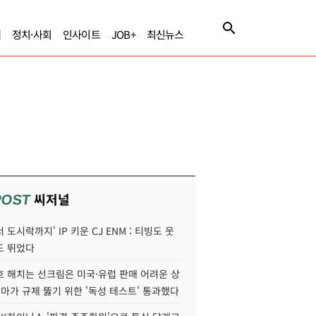
제
정치·사회
인사이트
JOB+
최신뉴스
씨저널
POST
 도시락까지' IP 키운 CJ ENM : 티빙도 웃
도 뛰었다
호 해치는 선크림은 미국·유럽 판매 어려운 상
콜마가 규제 뚫기 위한 '독성 테스트' 통과했다