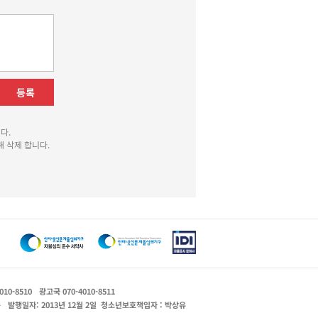
등록
다.
 삭제 합니다.
010-8510
광고국 070-4010-8511
운
발행일자: 2013년 12월 2일
청소년보호책임자 : 박상유