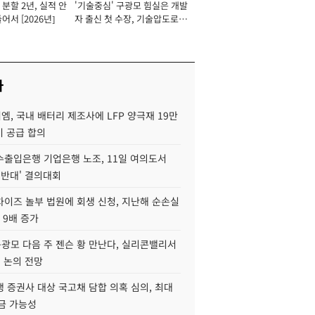
분할 2년, 실적 안
'기술중심' 구광모 힘실은 개발
이사 사장
어서 [2026년]
자 출신 첫 수장, 기술압도로
경쟁력 확보 사활 [2026년]
사
, 국내 배터리 제조사에 LFP 양극재 19만
기 공급 합의
수출입은행 기업은행 노조, 11일 여의도서
 반대' 결의대회
차이즈 놀부 법원에 회생 신청, 지난해 순손실
 9배 증가
구광모 다음 주 젠슨 황 만난다, 실리콘밸리서
' 논의 전망
 증권사 대상 국고채 담합 의혹 심의, 최대
금 가능성