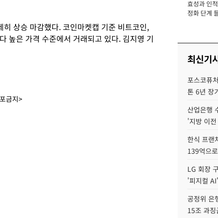
효성과 인적 
장
정화 단계 들
제히 상승 마감했다. 코인마켓캡 기준 비트코인,
다 높은 가격 수준에서 거래되고 있다. 김지영 기
최신기
포스코퓨처엠
톤 6년 장
배포금지>
산업은행 
'지방 이전
한식 프랜
139억으로
LG 회장 
'피지컬 AI
공정위 은행
15조 과징