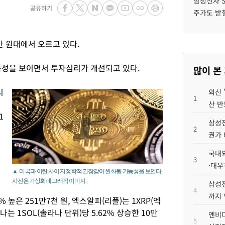
삼성전자 
공유하기
주가도 받칠
만 원대에서 오르고 있다.
능성을 보이면서 투자심리가 개선되고 있다.
많이 본
시
외신 
1
산 반
1
삼성전
2
권가 
국내외
3
·대우
▲ 미국과 이란 사이 지정학적 긴장감이 완화될 가능성을 보인다.
사진은 가상화폐 그래픽 이미지.
삼성전
4
까지
% 높은 251만7천 원, 엑스알피(리플)는 1XRP(엑
라나는 1SOL(솔라나 단위)당 5.62% 상승한 10만
엔비디
5