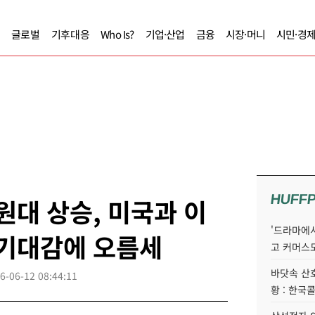
글로벌
기후대응
Who Is?
기업·산업
금융
시장·머니
시민·경
HUFF
원대 상승, 미국과 이
'드라마에서
 기대감에 오름세
고 커머스
바닷속 산
6-06-12 08:44:11
황 : 한국