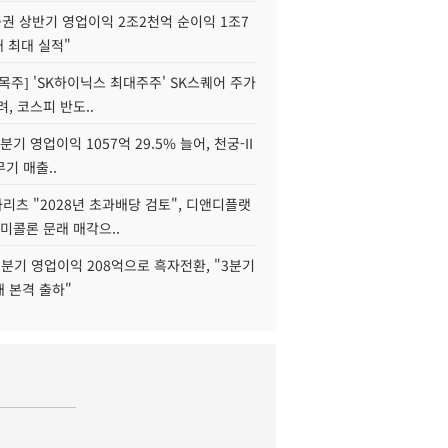
권 상반기 영업이익 2조2천억 순이익 1조7
대 최대 실적"
목주] 'SK하이닉스 최대주주' SK스퀘어 주가
려, 코스피 반도..
2분기 영업이익 1057억 29.5% 늘어, 천궁-II
기 매출..
화리츠 "2028년 초과배당 검토", 디앤디플랫
미콜론 문래 매각으..
분기 영업이익 208억으로 흑자전환, "3분기
재 본격 출하"