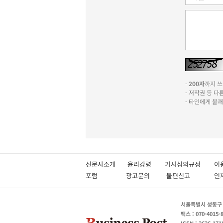
-
200자
까지 쓰실
- 저작권 등 
- 타인에게 불
신문사소개
윤리강령
기사심의규정
이
포럼
광고문의
불편신고
서울특별시 성동구 성
팩스 : 070-4015-
ISSN : 2636-171