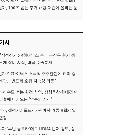
SK하이닉스 '파격 주주환원'으로 투심 달래고
까, 100조 넘는 추가 배당 재원에 쏠리는 눈
 기사
"삼성전자 SK하이닉스 중국 공장용 현지 생
도체 장비 시험, 미국 수출통제 ..
자 SK하이닉스 소극적 주주환원에 해외 증
비판, "반도체 호황 지속성 의문"
서 속도 붙는 원전 사업, 삼성물산·현대건설
건설에 다가오는 '약속의 시간'
자, 갤럭시Z 폴드8 사전예약 개통 8월31일
 연장
아 '루빈 울트라'에도 HBM4 탑재 검토, 삼