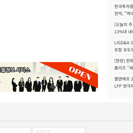
한국투자증
천억, "역
[오늘의 주
13%대 내
LIGD&A 
포함 유도무
[현장] 한
폼리츠 "세
엘앤에프 2
LFP 양극