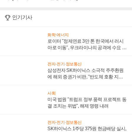
인기기사
화학·에너지
로이터 "정제연료 3만 톤 한국에서 러시
아로 이동", 우크라이나의 공격에 수요 늘
어
전자·전기·정보통신
삼성전자 SK하이닉스 소극적 주주환원
에 해외 증권가 비판, "반도체 호황 지속
성 의문"
사회
미국 법원 "트럼프 정부 풍력 프로젝트 동
결 조치는 위법", 해제 명령 내려
전자·전기·정보통신
SK하이닉스 1주당 375원 현금배당 실시,