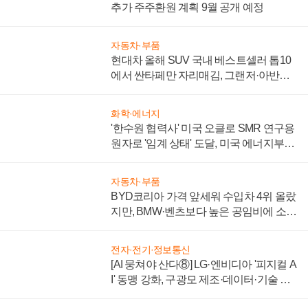
추가 주주환원 계획 9월 공개 예정
자동차·부품
현대차 올해 SUV 국내 베스트셀러 톱10
에서 싼타페만 자리매김, 그랜저·아반떼
'세단 쌍끌이'로 내수 방어
화학·에너지
'한수원 협력사' 미국 오클로 SMR 연구용
원자로 '임계 상태' 도달, 미국 에너지부
"중요한 이정표"
자동차·부품
BYD코리아 가격 앞세워 수입차 4위 올랐
지만, BMW·벤츠보다 높은 공임비에 소비
자 불만 폭발
전자·전기·정보통신
[AI 뭉쳐야 산다⑧] LG·엔비디아 '피지컬 A
I' 동맹 강화, 구광모 제조·데이터·기술 결
집해 종합 로보틱스 기업으로