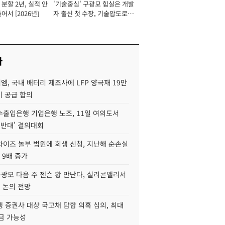
분할 2년, 실적 안
'기술중심' 구광모 힘실은 개발
이사 사장
어서 [2026년]
자 출신 첫 수장, 기술압도로
경쟁력 확보 사활 [2026년]
사
, 국내 배터리 제조사에 LFP 양극재 19만
기 공급 합의
수출입은행 기업은행 노조, 11일 여의도서
 반대' 결의대회
차이즈 놀부 법원에 회생 신청, 지난해 순손실
 9배 증가
구광모 다음 주 젠슨 황 만난다, 실리콘밸리서
' 논의 전망
 증권사 대상 국고채 담합 의혹 심의, 최대
금 가능성