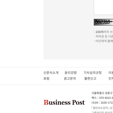
-
200자
까지 쓰실
- 저작권 등 
- 타인에게 불
신문사소개
윤리강령
기사심의규정
이
포럼
광고문의
불편신고
서울특별시 성동구 성
팩스 : 070-4015-
ISSN : 2636-171
열린보도원칙
당
고충처리인 박상유 180