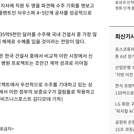
효성과 인적 
장
 지사에 직원 두 명을 파견해 수주 기회를 엿보고
정화 단계 들
스플랜트인 사우스파 4~5단계 공사를 성공적으로
5억9천만 달러를 수주해 국내 건설사 중 가장 많
최신기
 해제로 수혜를 입을 것이라는 전망이 많다.
포스코퓨처엠
은 한국 건설사 중에서 비교적 이란 시장에서 신
톤 6년 장
란 병원 프로젝트는 조만간 계약 성과로 이어질
산업은행 
'지방 이전
프로젝트에서 우선적으로 수주를 기대하고 있는 상
한식 프랜
정에서 이란 정부의 보증요구가 걸림돌로 작용하고
139억으로
 [비즈니스포스트 김디모데 기자]
LG 회장 
'피지컬 AI
공정위 은행
배포금지>
15조 과징