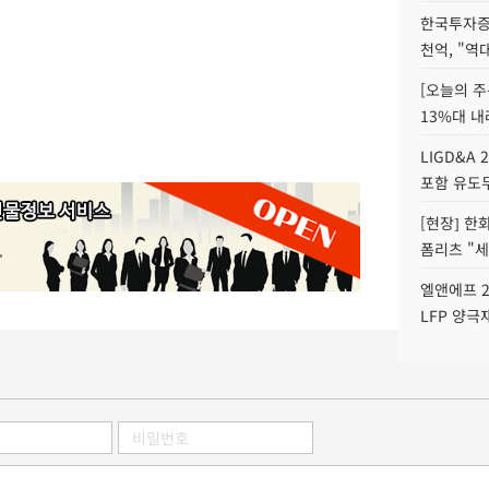
한국투자증
천억, "역
[오늘의 주
13%대 내
LIGD&A 
포함 유도무
[현장] 한
폼리츠 "세
엘앤에프 2
LFP 양극