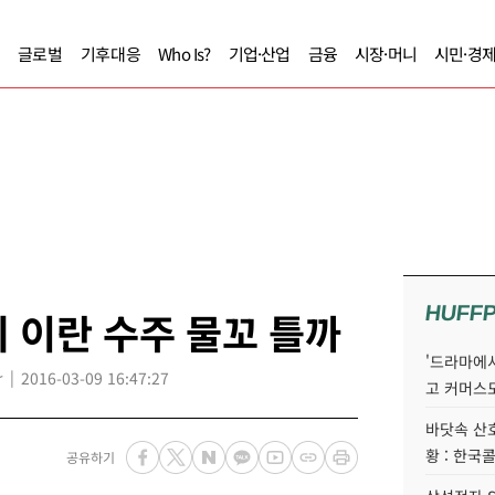
글로벌
기후대응
Who Is?
기업·산업
금융
시장·머니
시민·경
HUFF
 이란 수주 물꼬 틀까
'드라마에서
r
2016-03-09 16:47:27
고 커머스
바닷속 산
황 : 한국
공유하기