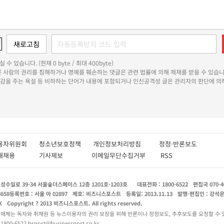
 수 있습니다. (현재 0 byte / 최대 400byte)
다른 사람의 권리를 침해하거나 명예를 훼손하는 댓글은 관련 법률에 의해 제재를 받을 수 있습니
쾌감을 주는 욕설 등 비하하는 단어가 내용에 포함되거나 인신공격성 글은 관리자의 판단에 의해
용자위원회
청소년보호정책
개인정보처리방침
정정·반론보도
인재채용
기사제보
이메일무단수집거부
RSS
수일로 39-34 서울숲더스페이스 12층 1201호-1203호
대표전화 : 1800-6522
편집국 070-4
8658
등록번호 : 서울 아 02897
제호: 비즈니스포스트
등록일: 2013.11.13
발행·편집인 : 강석
X
Copyright ? 2013 비즈니스포스트. All rights reserved.
 매체는 독자와 취재원 등 뉴스이용자의 권리 보장을 위해 반론이나 정정보도, 추후보도를 요청할 수 
0-6522 bspost@businesspost.co.kr