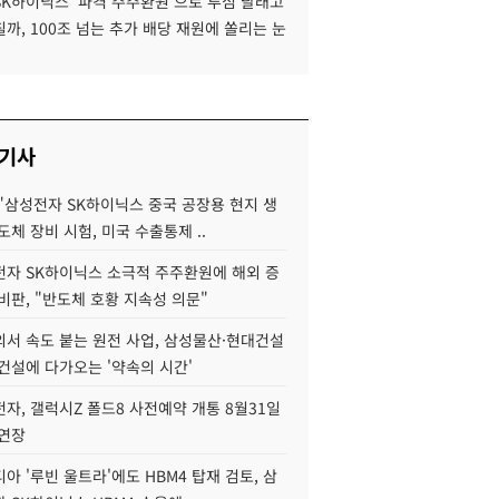
SK하이닉스 '파격 주주환원'으로 투심 달래고
까, 100조 넘는 추가 배당 재원에 쏠리는 눈
 기사
"삼성전자 SK하이닉스 중국 공장용 현지 생
도체 장비 시험, 미국 수출통제 ..
자 SK하이닉스 소극적 주주환원에 해외 증
비판, "반도체 호황 지속성 의문"
서 속도 붙는 원전 사업, 삼성물산·현대건설
건설에 다가오는 '약속의 시간'
자, 갤럭시Z 폴드8 사전예약 개통 8월31일
 연장
아 '루빈 울트라'에도 HBM4 탑재 검토, 삼