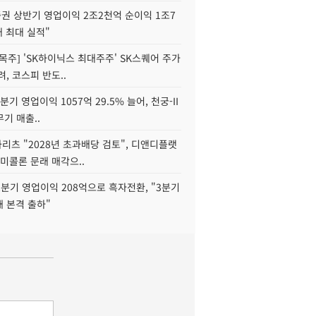
권 상반기 영업이익 2조2천억 순이익 1조7
대 최대 실적"
목주] 'SK하이닉스 최대주주' SK스퀘어 주가
려, 코스피 반도..
2분기 영업이익 1057억 29.5% 늘어, 천궁-II
기 매출..
화리츠 "2028년 초과배당 검토", 디앤디플랫
미콜론 문래 매각으..
분기 영업이익 208억으로 흑자전환, "3분기
재 본격 출하"