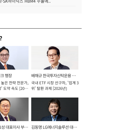
·SK하이닉스 HBM4 수율에..
?
뱅크 행장
배재규 한국투자신탁운용 대
 높은 전략 전문가,
국내 ETF 시장 선구자, '업계 3
표이사 사장
' 도약 속도 [2026
위' 탈환 과제 [2026년]
효성 대표이사 부회
김동명 LG에너지솔루션 대표