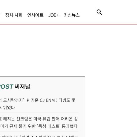
제
정치·사회
인사이트
JOB+
최신뉴스
씨저널
POST
 도시락까지' IP 키운 CJ ENM : 티빙도 웃
도 뛰었다
호 해치는 선크림은 미국·유럽 판매 어려운 상
콜마가 규제 뚫기 위한 '독성 테스트' 통과했다