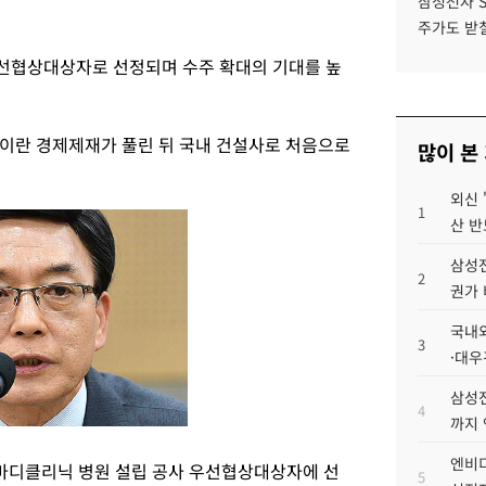
삼성전자 
주가도 받칠
선협상대상자로 선정되며 수주 확대의 기대를 높
이란 경제제재가 풀린 뒤 국내 건설사로 처음으로
많이 본
외신 
1
산 반
삼성전
2
권가 
국내외
3
·대우
삼성전
4
까지
엔비디
마디클리닉 병원 설립 공사 우선협상대상자에 선
5