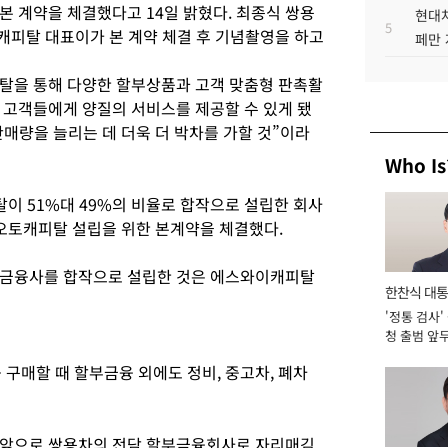
본 계약을 체결했다고 14일 밝혔다. 최종식 쌍용
현대차
5
캐피탈 대표이가 본 계약 체결 후 기념촬영을 하고
페만 
탈을 통해 다양한 할부상품과 고객 맞춤형 판촉활
 고객들에게 양질의 서비스를 제공할 수 있게 됐
판매량을 늘리는 데 더욱 더 박차를 가할 것”이라
Who Is
 51%대 49%의 비율로 합작으로 설립한 회사
이오토캐피탈 설립을 위한 본계약을 체결했다.
부금융사를 합작으로 설립한 것은 에스와이캐피탈
한찬식 대
'정통 검사'
서관
청 출범 앞
맡아 [2026
매할 때 할부금융 외에도 정비, 중고차, 폐차
앞으로 쌍용차의 전담 할부금융회사로 자리매김