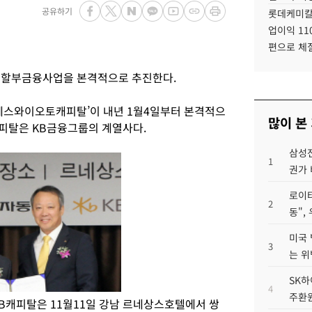
공유하기
롯데케미칼
업이익 11
편으로 체
 할부금융사업을 본격적으로 추진한다.
에스와이오토캐피탈’이 내년 1월4일부터 본격적으
많이 본
캐피탈은 KB금융그룹의 계열사다.
삼성전
1
권가 
로이터
2
동",
미국 
3
는 위
SK하
4
주환원
B캐피탈은 11월11일 강남 르네상스호텔에서 쌍