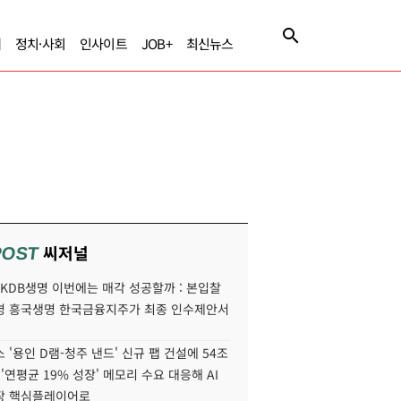
제
정치·사회
인사이트
JOB+
최신뉴스
씨저널
POST
' KDB생명 이번에는 매각 성공할까 : 본입찰
명 흥국생명 한국금융지주가 최종 인수제안서
 '용인 D램-청주 낸드' 신규 팹 건설에 54조
 '연평균 19% 성장' 메모리 수요 대응해 AI
장 핵심플레이어로