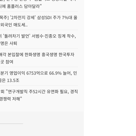
니에 홈플러스 담아달라"
목주] '2차전지 강세' 삼성SDI 주가 7%대 올
 외국인 매도세..
 '돌려차기 발언' 서범수·진종오 징계 착수,
2명은 사퇴
 매각 본입찰에 한화생명 흥국생명 한국투자
3곳 참여
분기 영업이익 6753억으로 66.9% 늘어, 민
은 13.5조
회 "연구개발직 주52시간 유연화 필요, 경직
경쟁력 저해"