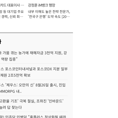
카드 대표이사 사
강정훈 iM뱅크 행장
성 등 대기업 주요
내부 이해도 높은 전략 전문가,
 경력, 신뢰 회복
'전국구 은행' 도약 속도 [2026
[2026년]
년]
사
 가뭄 겪는 농가에 재해자금 3천억 지원, 강
 역량 집중"
스 포스코인터내셔널과 포스코DX 지분 일부
 재원 2조5천억 확보
투스 '제우스: 오만의 신' 8월26일 출시, 진입
MMORPG 내..
고환율 기조' 극복 절실, 조좌진 '인바운드'
늘려 답 찾는다
정말] 민주당 민병덕 "홈플러스 정상화될 때까