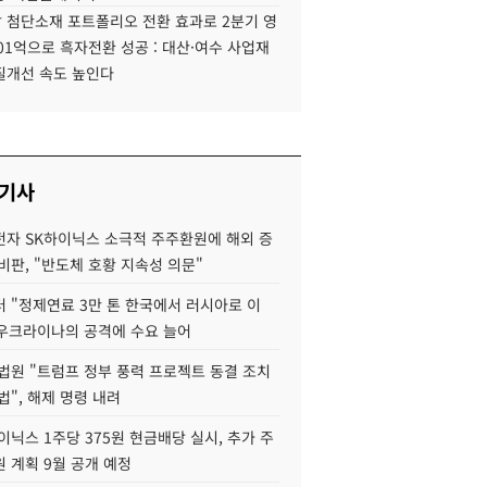
 첨단소재 포트폴리오 전환 효과로 2분기 영
01억으로 흑자전환 성공 : 대산·여수 사업재
질개선 속도 높인다
 기사
자 SK하이닉스 소극적 주주환원에 해외 증
비판, "반도체 호황 지속성 의문"
 "정제연료 3만 톤 한국에서 러시아로 이
 우크라이나의 공격에 수요 늘어
법원 "트럼프 정부 풍력 프로젝트 동결 조치
법", 해제 명령 내려
이닉스 1주당 375원 현금배당 실시, 추가 주
 계획 9월 공개 예정