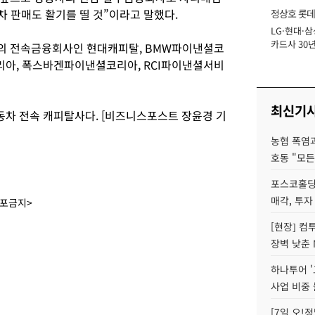
차 판매도 활기를 띨 것”이라고 말했다.
정상호 롯데
LG·현대·삼
장
카드사 30년
의 전속금융회사인 현대캐피탈, BMW파이낸셜코
에 '초집중' 
아, 폭스바겐파이낸셜코리아, RCI파이낸셜서비
최신기
차 전속 캐피탈사다. [비즈니스포스트 장윤경 기
농협 폭염과
호동 "모든
포스코홀딩
매각, 투자
배포금지>
[현장] 컴
장벽 낮춘 
하나투어 '
사업 비중 
[7일 오!