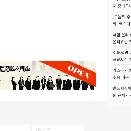
지 장바구
[오늘의 주
라, 코스피
국힘 윤리위
윤리위원 
KDB생명
금융지주 
가스공사 2
수용 미수금
반도체공학
된 규제가 