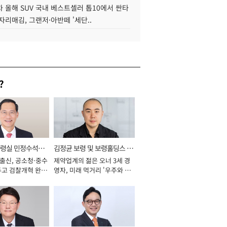
 올해 SUV 국내 베스트셀러 톱10에서 싼타
자리매김, 그랜저·아반떼 '세단..
?
통령실 민정수석비
김정균 보령 및 보령홀딩스 대
 출신, 공소청·중수
제약업계의 젊은 오너 3세 경
표이사 사장
두고 검찰개혁 완수
영자, 미래 먹거리 '우주와 헬
년]
스케어' 공들여 [2026년]