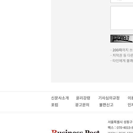
-
200자
까지 쓰실
- 저작권 등 
- 타인에게 불
신문사소개
윤리강령
기사심의규정
이
포럼
광고문의
불편신고
서울특별시 성동구 성
팩스 : 070-4015-
ISSN : 2636-171