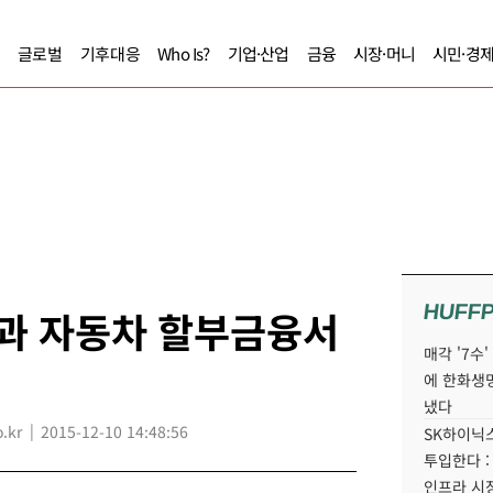
글로벌
기후대응
Who Is?
기업·산업
금융
시장·머니
시민·경
HUFF
탈과 자동차 할부금융서
매각 '7수
에 한화생
냈다
.kr
2015-12-10 14:48:56
SK하이닉스
투입한다 :
인프라 시