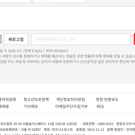
 수 있습니다. (현재 0 byte / 최대 400byte)
다른 사람의 권리를 침해하거나 명예를 훼손하는 댓글은 관련 법률에 의해 제재를 받을 수 있습니
쾌감을 주는 욕설 등 비하하는 단어가 내용에 포함되거나 인신공격성 글은 관리자의 판단에 의해
용자위원회
청소년보호정책
개인정보처리방침
정정·반론보도
인재채용
기사제보
이메일무단수집거부
RSS
수일로 39-34 서울숲더스페이스 12층 1201호-1203호
대표전화 : 1800-6522
편집국 070-4
8658
등록번호 : 서울 아 02897
제호: 비즈니스포스트
등록일: 2013.11.13
발행·편집인 : 강석
X
Copyright ? 2013 비즈니스포스트. All rights reserved.