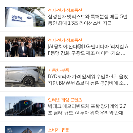
전자·전기·정보통신
삼성전자 넷리스트와 특허분쟁 매듭, 5년
동안 최대 1.3조 라이선스비 지급
전자·전기·정보통신
[AI 뭉쳐야 산다⑧] LG·엔비디아 '피지컬 A
I' 동맹 강화, 구광모 제조·데이터·기술 결
집해 종합 로보틱스 기업으로
자동차·부품
BYD코리아 가격 앞세워 수입차 4위 올랐
지만, BMW·벤츠보다 높은 공임비에 소비
자 불만 폭발
인터넷·게임·콘텐츠
빅테크 메모리반도체 포함 장기계약 '2.7
조 달러' 규모, AI 투자 위축 우려와 반대
신호
소비자·유통