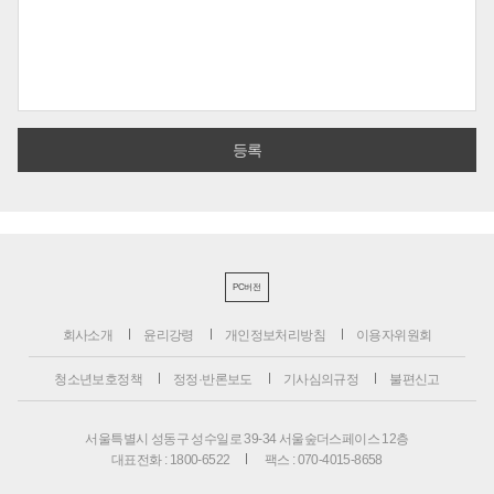
PC버전
회사소개
윤리강령
개인정보처리방침
이용자위원회
청소년보호정책
정정·반론보도
기사심의규정
불편신고
서울특별시 성동구 성수일로 39-34 서울숲더스페이스 12층
대표전화 : 1800-6522
팩스 : 070-4015-8658