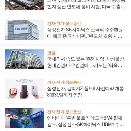
외신 "삼성전자 SK하이닉스 중국 공장용
현지 생산 반도체 장비 시험, 미국 수출통
제 대비"
전자·전기·정보통신
삼성전자 SK하이닉스 소극적 주주환원
에 해외 증권가 비판, "반도체 호황 지속
성 의문"
건설
국내외서 속도 붙는 원전 사업, 삼성물산·
현대건설·대우건설에 다가오는 '약속의
시간'
전자·전기·정보통신
삼성전자, 갤럭시Z 폴드8 사전예약 개통
8월31일까지 연장
전자·전기·정보통신
엔비디아 '루빈 울트라'에도 HBM4 탑재
검토, 삼성전자·SK하이닉스 HBM4 수율
에 주도권 갈린다