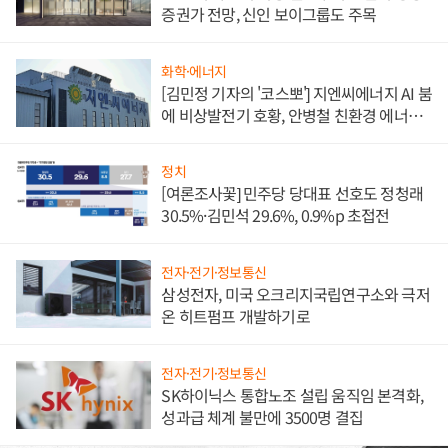
증권가 전망, 신인 보이그룹도 주목
화학·에너지
[김민정 기자의 '코스뽀'] 지엔씨에너지 AI 붐
에 비상발전기 호황, 안병철 친환경 에너지
발전전문기업 향한다
정치
[여론조사꽃] 민주당 당대표 선호도 정청래
30.5%·김민석 29.6%, 0.9%p 초접전
전자·전기·정보통신
삼성전자, 미국 오크리지국립연구소와 극저
온 히트펌프 개발하기로
전자·전기·정보통신
SK하이닉스 통합노조 설립 움직임 본격화,
성과급 체계 불만에 3500명 결집