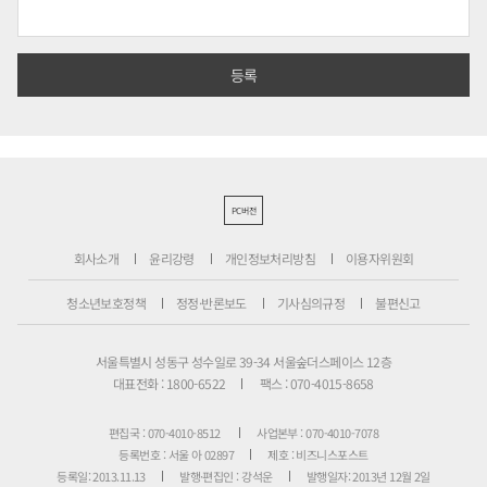
PC버전
회사소개
윤리강령
개인정보처리방침
이용자위원회
청소년보호정책
정정·반론보도
기사심의규정
불편신고
서울특별시 성동구 성수일로 39-34 서울숲더스페이스 12층
대표전화 : 1800-6522
팩스 : 070-4015-8658
편집국 : 070-4010-8512
사업본부 : 070-4010-7078
등록번호 : 서울 아 02897
제호 : 비즈니스포스트
등록일: 2013.11.13
발행·편집인 : 강석운
발행일자: 2013년 12월 2일