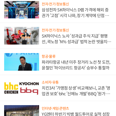
전자·전기·정보통신
삼성전자 SK하이닉스 D램 가격에 해외 증
권가 '고점' 시각 나와, 장기 계약에 단점 부
각
전자·전기·정보통신
SK하이닉스 노사 '성과급 주식 지급' 평행
선, 곽노정 'N% 성과급' 법적 논란 벗을지 주
목
항공·물류
파라타항공 내년 미주 장거리 노선 첫 도전,
윤철민 '하이브리드 항공사' 승부수 통할까
소비자·유통
치킨3사 '가맹점 상생' 비교해보니, 교촌 '영
업권 보호'·bhc '신메뉴 개발'·BBQ '원가 부
담'
인터넷·게임·콘텐츠
YG엔터 하반기 빅뱅 월드투어로 실적 성장