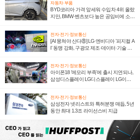
자동차·부품
BYD코리아 가격 앞세워 수입차 4위 올랐
지만, BMW·벤츠보다 높은 공임비에 소비
자 불만 폭발
전자·전기·정보통신
[AI 뭉쳐야 산다⑧] LG·엔비디아 '피지컬 A
I' 동맹 강화, 구광모 제조·데이터·기술 결
집해 종합 로보틱스 기업으로
전자·전기·정보통신
아이폰18 '메모리 부족'에 출시 지연되나,
삼성디스플레이 LG디스플레이 LG이노
텍 '탈애플' 수익 다각화 속도
전자·전기·정보통신
삼성전자 넷리스트와 특허분쟁 매듭, 5년
동안 최대 1.3조 라이선스비 지급