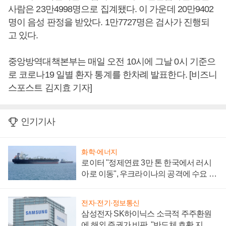
사람은 23만4998명으로 집계됐다. 이 가운데 20만9402
명이 음성 판정을 받았다. 1만7727명은 검사가 진행되
고 있다.
중앙방역대책본부는 매일 오전 10시에 그날 0시 기준으
로 코로나19 일별 환자 통계를 한차례 발표한다. [비즈니
스포스트 김지효 기자]
인기기사
화학·에너지
로이터 "정제연료 3만 톤 한국에서 러시
아로 이동", 우크라이나의 공격에 수요 늘
어
전자·전기·정보통신
삼성전자 SK하이닉스 소극적 주주환원
에 해외 증권가 비판, "반도체 호황 지속