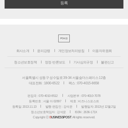
PC버전
회사소개
윤리강령
개인정보처리방침
이용자위원회
청소년보호정책
정정·반론보도
기사심의규정
불편신고
서울특별시 성동구 성수일로 39-34 서울숲더스페이스 12층
대표전화 : 1800-6522
팩스 : 070-4015-8658
편집국 : 070-4010-8512
사업본부 : 070-4010-7078
등록번호 : 서울 아 02897
제호 : 비즈니스포스트
등록일: 2013.11.13
발행·편집인 : 강석운
발행일자: 2013년 12월 2일
청소년보호책임자 : 강석운
ISSN : 2636-171X
Copyright ⓒ
B
USINESSPOST
. All rights reserved.