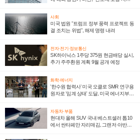
성 의문"
사회
미국 법원 "트럼프 정부 풍력 프로젝트 동
결 조치는 위법", 해제 명령 내려
전자·전기·정보통신
SK하이닉스 1주당 375원 현금배당 실시,
추가 주주환원 계획 9월 공개 예정
화학·에너지
'한수원 협력사' 미국 오클로 SMR 연구용
원자로 '임계 상태' 도달, 미국 에너지부
"중요한 이정표"
자동차·부품
현대차 올해 SUV 국내 베스트셀러 톱10
에서 싼타페만 자리매김, 그랜저·아반떼
'세단 쌍끌이'로 내수 방어