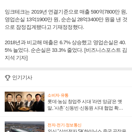
잉크테크는 2019년 연결기준으로 매출 590억7800만 원,
영업손실 13억1900만 원, 순손실 28억3400만 원을 낸 것
으로 잠정집계됐다고 기재정정했다.
2018년과 비교해 매출은 6.7% 상승했고 영업손실은 40.
5% 늘었다. 순손실은 33.3% 줄었다. [비즈니스포스트 김
지석 기자]
인기기사
소비자·유통
롯데·농심 창업주 시대 '라면 앙금'은 옛
말, '사촌' 신동빈·신동원 시대 협업 확대
일로
전자·전기·정보통신
외신 "삼성전자 SK하이닉스 중국 공장용