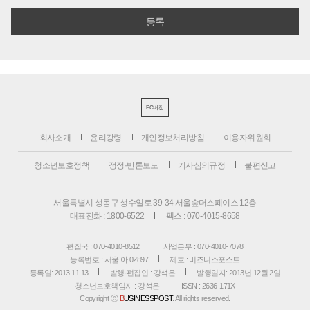
PC버전
회사소개
윤리강령
개인정보처리방침
이용자위원회
청소년보호정책
정정·반론보도
기사심의규정
불편신고
서울특별시 성동구 성수일로 39-34 서울숲더스페이스 12층
대표전화 : 1800-6522
팩스 : 070-4015-8658
편집국 : 070-4010-8512
사업본부 : 070-4010-7078
등록번호 : 서울 아 02897
제호 : 비즈니스포스트
등록일: 2013.11.13
발행·편집인 : 강석운
발행일자: 2013년 12월 2일
청소년보호책임자 : 강석운
ISSN : 2636-171X
Copyright ⓒ
B
USINESSPOST
. All rights reserved.