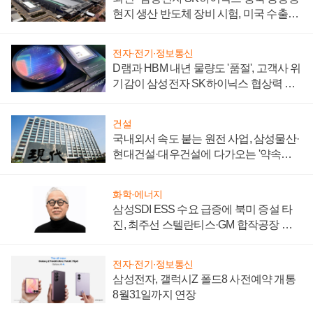
현지 생산 반도체 장비 시험, 미국 수출통
제 대비"
전자·전기·정보통신
D램과 HBM 내년 물량도 '품절', 고객사 위
기감이 삼성전자 SK하이닉스 협상력 더
키워
건설
국내외서 속도 붙는 원전 사업, 삼성물산·
현대건설·대우건설에 다가오는 '약속의
시간'
화학·에너지
삼성SDI ESS 수요 급증에 북미 증설 타
진, 최주선 스텔란티스·GM 합작공장 건
설 재추진하나
전자·전기·정보통신
삼성전자, 갤럭시Z 폴드8 사전예약 개통
8월31일까지 연장