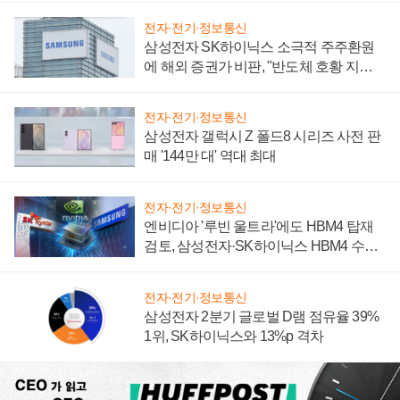
전자·전기·정보통신
삼성전자 SK하이닉스 소극적 주주환원
에 해외 증권가 비판, "반도체 호황 지속
성 의문"
전자·전기·정보통신
삼성전자 갤럭시 Z 폴드8 시리즈 사전 판
매 '144만 대' 역대 최대
전자·전기·정보통신
엔비디아 '루빈 울트라'에도 HBM4 탑재
검토, 삼성전자·SK하이닉스 HBM4 수율
에 주도권 갈린다
전자·전기·정보통신
삼성전자 2분기 글로벌 D램 점유율 39%
1위, SK하이닉스와 13%p 격차