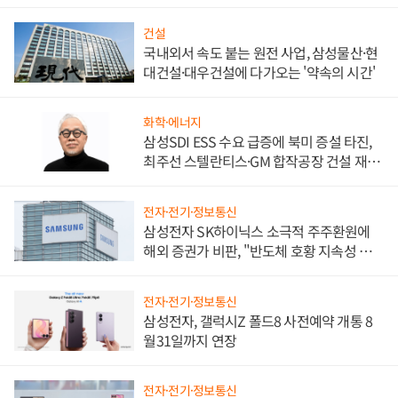
워
건설
국내외서 속도 붙는 원전 사업, 삼성물산·현
대건설·대우건설에 다가오는 '약속의 시간'
화학·에너지
삼성SDI ESS 수요 급증에 북미 증설 타진,
최주선 스텔란티스·GM 합작공장 건설 재추
진하나
전자·전기·정보통신
삼성전자 SK하이닉스 소극적 주주환원에
해외 증권가 비판, "반도체 호황 지속성 의
문"
전자·전기·정보통신
삼성전자, 갤럭시Z 폴드8 사전예약 개통 8
월31일까지 연장
전자·전기·정보통신