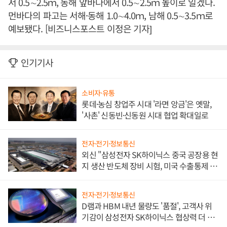
서 0.5∼2.5ｍ, 동해 앞바다에서 0.5∼2.5ｍ 높이로 일겠다.
먼바다의 파고는 서해·동해 1.0∼4.0ｍ, 남해 0.5∼3.5ｍ로
예보됐다. [비즈니스포스트 이정은 기자]
인기기사
소비자·유통
롯데·농심 창업주 시대 '라면 앙금'은 옛말,
'사촌' 신동빈·신동원 시대 협업 확대일로
전자·전기·정보통신
외신 "삼성전자 SK하이닉스 중국 공장용 현
지 생산 반도체 장비 시험, 미국 수출통제 대
비"
전자·전기·정보통신
D램과 HBM 내년 물량도 '품절', 고객사 위
기감이 삼성전자 SK하이닉스 협상력 더 키