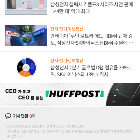
삼성전자 갤럭시 Z 폴드8 시리즈 사전 판매
'144만 대' 역대 최대
전자·전기·정보통신
엔비디아 '루빈 울트라'에도 HBM4 탑재 검
토, 삼성전자·SK하이닉스 HBM4 수율에 주
도권 갈린다
전자·전기·정보통신
삼성전자 2분기 글로벌 D램 점유율 39% 1
위, SK하이닉스와 13%p 격차
기사댓글
0
개
200자까지 쓰실 수 있습니다. (현재 0 byte / 최대 400byte)
저작권 등 다른 사람의 권리를 침해하거나 명예를 훼손하는 댓글은 관련 법률에 의해 제재를 받을
수 있습니다.