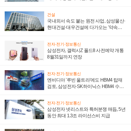
성 의문"
건설
국내외서 속도 붙는 원전 사업, 삼성물산·
현대건설·대우건설에 다가오는 '약속의
시간'
전자·전기·정보통신
삼성전자, 갤럭시Z 폴드8 사전예약 개통
8월31일까지 연장
전자·전기·정보통신
엔비디아 '루빈 울트라'에도 HBM4 탑재
검토, 삼성전자·SK하이닉스 HBM4 수율
에 주도권 갈린다
전자·전기·정보통신
삼성전자 넷리스트와 특허분쟁 매듭, 5년
동안 최대 1.3조 라이선스비 지급