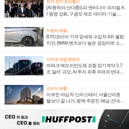
전자·전기·정보통신
[AI 뭉쳐야 산다⑧] LG·엔비디아 '피지컬 A
I' 동맹 강화, 구광모 제조·데이터·기술 결
집해 종합 로보틱스 기업으로
자동차·부품
BYD코리아 가격 앞세워 수입차 4위 올랐
지만, BMW·벤츠보다 높은 공임비에 소비
자 불만 폭발
인터넷·게임·콘텐츠
빅테크 메모리반도체 포함 장기계약 '2.7
조 달러' 규모, AI 투자 위축 우려와 반대
신호
소비자·유통
이부진 야심작 '신라스테이' 서울신라호
텔보다 잘 나가, 평택·주문진·해남·건대로
성장판 더 넓힌다