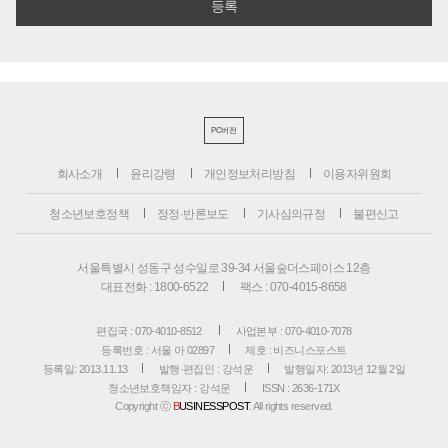
PC버전
회사소개
윤리강령
개인정보처리방침
이용자위원회
청소년보호정책
정정·반론보도
기사심의규정
불편신고
서울특별시 성동구 성수일로 39-34 서울숲더스페이스 12층
대표전화 : 1800-6522
팩스 : 070-4015-8658
편집국 : 070-4010-8512
사업본부 : 070-4010-7078
등록번호 : 서울 아 02897
제호 : 비즈니스포스트
등록일: 2013.11.13
발행·편집인 : 강석운
발행일자: 2013년 12월 2일
청소년보호책임자 : 강석운
ISSN : 2636-171X
Copyright ⓒ
B
USINESSPOST
. All rights reserved.