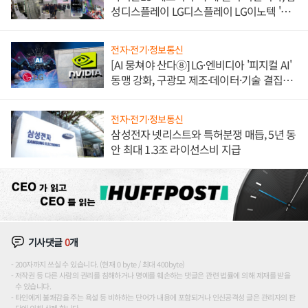
성디스플레이 LG디스플레이 LG이노텍 '탈
애플' 수익 다각화 속도
전자·전기·정보통신
[AI 뭉쳐야 산다⑧] LG·엔비디아 '피지컬 AI'
동맹 강화, 구광모 제조·데이터·기술 결집
해 종합 로보틱스 기업으로
전자·전기·정보통신
삼성전자 넷리스트와 특허분쟁 매듭, 5년 동
안 최대 1.3조 라이선스비 지급
기사댓글
0
개
200자까지 쓰실 수 있습니다. (현재 0 byte / 최대 400byte)
저작권 등 다른 사람의 권리를 침해하거나 명예를 훼손하는 댓글은 관련 법률에 의해 제재를 받을
수 있습니다.
타인에게 불쾌감을 주는 욕설 등 비하하는 단어가 내용에 포함되거나 인신공격성 글은 관리자의 판
단에 의해 삭제 합니다.