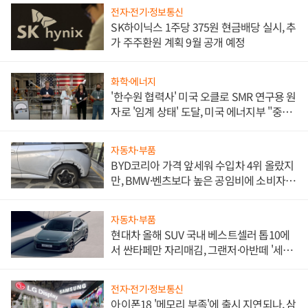
전자·전기·정보통신
SK하이닉스 1주당 375원 현금배당 실시, 추
가 주주환원 계획 9월 공개 예정
화학·에너지
'한수원 협력사' 미국 오클로 SMR 연구용 원
자로 '임계 상태' 도달, 미국 에너지부 "중요
한 이정표"
자동차·부품
BYD코리아 가격 앞세워 수입차 4위 올랐지
만, BMW·벤츠보다 높은 공임비에 소비자
불만 폭발
자동차·부품
현대차 올해 SUV 국내 베스트셀러 톱10에
서 싼타페만 자리매김, 그랜저·아반떼 '세단
쌍끌이'로 내수 방어
전자·전기·정보통신
아이폰18 '메모리 부족'에 출시 지연되나, 삼