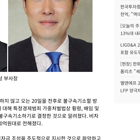
한국투자증
천억, "역
[오늘의 주
13%대 내
LIGD&A 
포함 유도무
[현장] 한
폼리츠 "세
성 부사장
엘앤에프 2
LFP 양극
구하지 않고 오는
20
일을 전후로 불구속기소할 방
에 대해 특정경제범죄 가중처벌법상 횡령
,
배임 및
 불구속기소하기로 결정한 것으로 알려졌다
.
비자
0
억원대로 전해졌다
.
비자금 조성을 주도적으로 지시한 것으로 파악하고