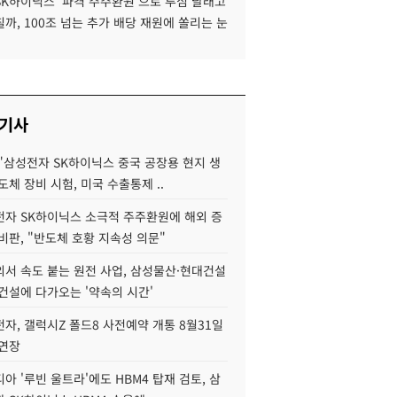
SK하이닉스 '파격 주주환원'으로 투심 달래고
까, 100조 넘는 추가 배당 재원에 쏠리는 눈
 기사
"삼성전자 SK하이닉스 중국 공장용 현지 생
도체 장비 시험, 미국 수출통제 ..
자 SK하이닉스 소극적 주주환원에 해외 증
비판, "반도체 호황 지속성 의문"
서 속도 붙는 원전 사업, 삼성물산·현대건설
건설에 다가오는 '약속의 시간'
자, 갤럭시Z 폴드8 사전예약 개통 8월31일
 연장
아 '루빈 울트라'에도 HBM4 탑재 검토, 삼