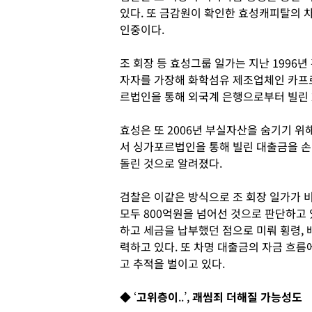
있다
.
또 금감원이 확인한 효성캐피탈의 
인중이다
.
조 회장 등 효성그룹 일가는 지난
1996
년
자자를 가장해 화학섬유 제조업체인 카프
르법인을 통해 외국계 은행으로부터 빌린
효성은 또
2006
년 부실자산을 숨기기 위
서 싱가포르법인을 통해 빌린 대출금을 
돌린 것으로 알려졌다
.
검찰은 이같은 방식으로 조 회장 일가가 
모두
800
억원을 넘어선 것으로 판단하고
하고 세금을 납부했던 점으로 미뤄 횡령
,
력하고 있다
.
또 차명 대출금의 자금 흐름
고 추적을 벌이고 있다
.
◆
‘
고위층이
..’,
괘씸죄 더해질 가능성도