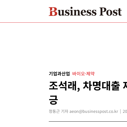
기업과산업
바이오·제약
조석래, 차명대출 
긍
정동근 기자 aeon@businesspost.co.kr
20