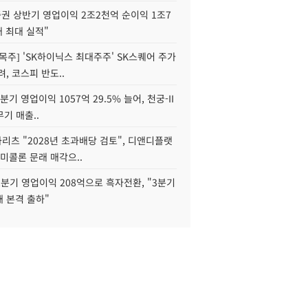
권 상반기 영업이익 2조2천억 순이익 1조7
대 최대 실적"
목주] 'SK하이닉스 최대주주' SK스퀘어 주가
려, 코스피 반도..
2분기 영업이익 1057억 29.5% 늘어, 천궁-II
기 매출..
화리츠 "2028년 초과배당 검토", 디앤디플랫
미콜론 문래 매각으..
분기 영업이익 208억으로 흑자전환, "3분기
재 본격 출하"