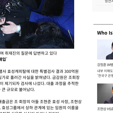
성전자
Who Is
하며 취재진의 질문에 답변하고 있다
매입
’
강정훈 iM
열사 효성캐피탈에 대한 특별검사 결과
300
억원
내부 이해도
'전국구 은행
 일가로 흘러간 사실을 밝혀냈다
.
금감원은 조회장
년]
혹이 제기되자 검사에 나섰다
.
대출 과정을 추적한
다 큰 규모로 불어났다
.
대출금은 조 회장의 아들 조현준 효성 사장
,
조현상
.
효성그룹에서 상하 관계에 있는 임원의 이름을
조현상 HS