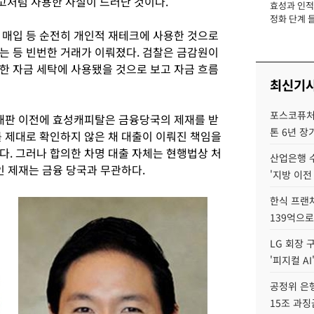
고처럼 사용한 사실이 드러난 것이다
.
효성과 인적 
장
정화 단계 들
 매입 등 순전히 개인적 재테크에 사용한 것으로
는 등 빈번한 거래가 이뤄졌다
.
검찰은 금감원이
한 자금 세탁에 사용됐을 것으로 보고 자금 흐름
최신기
포스코퓨처엠
 재판 이전에 효성캐피탈은 금융당국의 제재를 받
톤 6년 장
 제대로 확인하지 않은 채 대출이 이뤄진 책임을
이다
.
그러나 합의한 차명 대출 자체는 현행법상 처
산업은행 
인 제재는 금융 당국과 무관하다
.
'지방 이전
한식 프랜
139억으로
LG 회장 
'피지컬 AI
공정위 은행
15조 과징