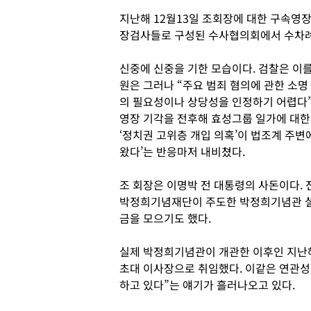
지난해
12
월
13
일 조회장에 대한 구속영장
장검사들로 구성된 수사협의회에서 수차례
신중에 신중을 기한 모습이다
.
검찰은 이를
원은 그러나
“
주요 범죄 혐의에 관한 소명
의 필요성이나 상당성을 인정하기 어렵다
영장 기각을 전후해 효성그룹 일가에 대한
‘
정치권 고위층 개입 의혹
’
이 법조계 주변
왔다
’
는 반응마저 내비쳤다
.
조 회장은 이명박 전 대통령의 사돈이다
.
박정희기념재단이 주도한 박정희기념관 설
금을 모으기도 했다
.
실제 박정희기념관이 개관한 이후인 지
초대 이사장으로 취임했다
.
이같은 연관성
하고 있다
”
는 얘기가 흘러나오고 있다
.