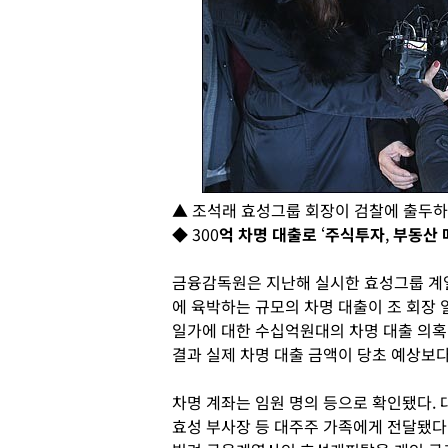
▲ 조석래 효성그룹 회장이 검찰에 출두
◆
300
억 차명 대출로
‘
주식투자
,
부동산 
금융감독원은 지난해 실시한 효성그룹 계
에 육박하는 규모의 차명 대출이 조 회장
일가에 대한 수십억원대의 차명 대출 의
결과 실제 차명 대출 금액이 당초 예상보
차명 계좌는 임원 명의 등으로 확인됐다
.
효성 부사장 등 대주주 가족에게 전달됐다