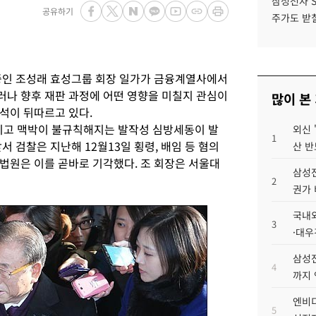
삼성전자 
공유하기
주가도 받칠
중인 조성래 효성그룹 회장 일가가 금융계열사에서
나 향후 재판 과정에 어떤 영향을 미칠지 관심이
많이 본
석이 뒤따르고 있다
.
지고 맥박이 불규칙해지는 발작성 심방세동이 발
외신 
1
앞서 검찰은 지난해
12
월
13
일 횡령
,
배임 등 혐의
산 반
 법원은 이를 곧바로 기각했다
.
조 회장은 서울대
삼성전
2
권가 
국내외
3
·대우
삼성전
4
까지
엔비디
5