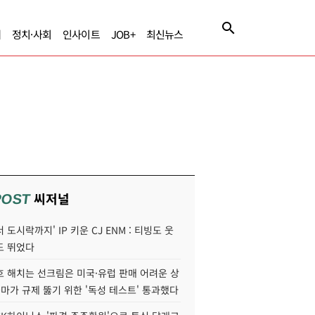
제
정치·사회
인사이트
JOB+
최신뉴스
씨저널
POST
 도시락까지' IP 키운 CJ ENM : 티빙도 웃
도 뛰었다
호 해치는 선크림은 미국·유럽 판매 어려운 상
콜마가 규제 뚫기 위한 '독성 테스트' 통과했다