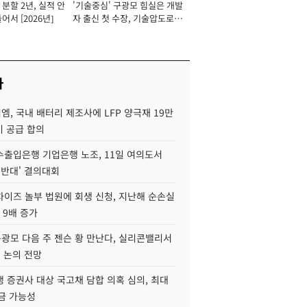
분할 2년, 실적 안
'기술중심' 구광모 힘실은 개발
이사 사장
어서 [2026년]
자 출신 첫 수장, 기술압도로
경쟁력 확보 사활 [2026년]
사
, 국내 배터리 제조사에 LFP 양극재 19만
기 공급 합의
수출입은행 기업은행 노조, 11일 여의도서
 반대' 결의대회
차이즈 놀부 법원에 회생 신청, 지난해 순손실
 9배 증가
구광모 다음 주 젠슨 황 만난다, 실리콘밸리서
' 논의 전망
 증권사 대상 국고채 담합 의혹 심의, 최대
금 가능성