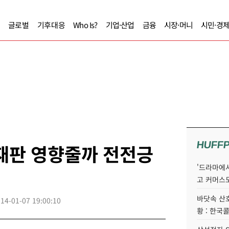
글로벌
기후대응
Who Is?
기업·산업
금융
시장·머니
시민·경
HUFF
재판 영향줄까 전전긍
'드라마에서
고 커머스
바닷속 산
14-01-07 19:00:10
황 : 한국