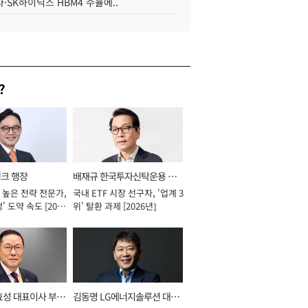
·SK하이닉스 HBM4 수율에..
?
뱅크 행장
배재규 한국투자신탁운용 대
 높은 전략 전문가,
국내 ETF 시장 선구자, '업계 3
표이사 사장
' 도약 속도 [2026
위' 탈환 과제 [2026년]
효성 대표이사 부회
김동명 LG에너지솔루션 대표